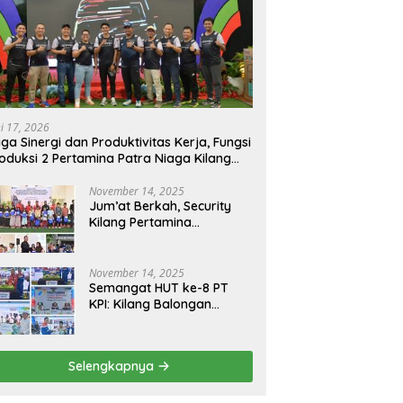
ni 17, 2026
ga Sinergi dan Produktivitas Kerja, Fungsi
oduksi 2 Pertamina Patra Niaga Kilang
longan Gelar Olahraga Bersama
November 14, 2025
Jum’at Berkah, Security
Kilang Pertamina
Balongan Santuni 50 anak
Yatim
November 14, 2025
Semangat HUT ke-8 PT
KPI: Kilang Balongan
Teguhkan Komitmen
Ketahanan Energi dan
Berbagi Bersama
Selengkapnya
Penyandang Disabilitas
dan Yayasan Pendidikan