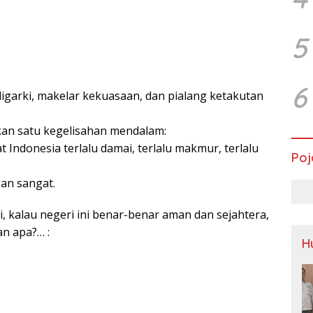
5
6
oligarki, makelar kekuasaan, dan pialang ketakutan
an satu kegelisahan mendalam:
 Indonesia terlalu damai, terlalu makmur, terlalu
Poj
an sangat.
i, kalau negeri ini benar-benar aman dan sejahtera,
n apa?… :
H