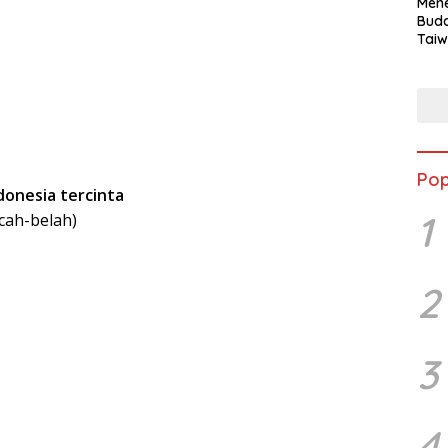
Mene
Buda
Taiw
Jepa
Vill
Men
Seja
shek
Pop
donesia tercinta
1
cah-belah)
2
3
4