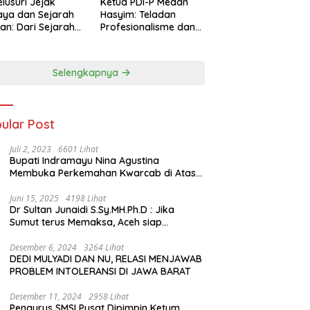
lusuri Jejak
Ketua PDI-P Medan
ya dan Sejarah
Hasyim: Teladan
an: Dari Sejarah
Profesionalisme dan
ng di Hinoki
Simbol Toleransi
age hingga
genal Tokoh
Selengkapnya
rah Chiang Kai-
 di Memorial Hall
ular Post
Juli 2, 2023
6601 Lihat
Bupati Indramayu Nina Agustina
Membuka Perkemahan Kwarcab di Atas
Tenda Apung
Juni 15, 2025
4198 Lihat
Dr Sultan Junaidi S.Sy.MH.Ph.D : Jika
Sumut terus Memaksa, Aceh siap
membawa kasus ini ke Pengadilan
Internasional
Desember 6, 2024
3264 Lihat
DEDI MULYADI DAN NU, RELASI MENJAWAB
PROBLEM INTOLERANSI DI JAWA BARAT
Desember 11, 2024
2958 Lihat
Pengurus SMSI Pusat Dipimpin Ketum