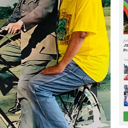
Ju
Ja
Pr
Ba