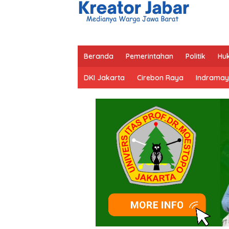
Beranda
Pemerintahan
Politik
Hu
DKI Jakarta
Cirebon Raya
Indramay