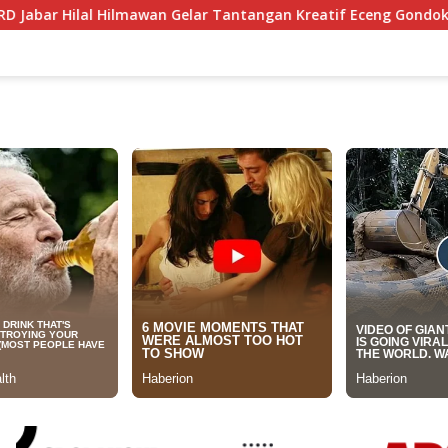
ar Tantangan Kreatif Eceng Gondok Waduk Bojongsari, Sediak