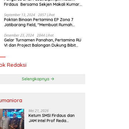
Firdaus Bersama Sekjen Makali Kumar
Gelar Audiensi dengan Mensos Saifullah
Yusuf
September 13, 2024
2857 Lihat
Poktan Binaan Pertamina EP Zona 7
Jatibarang Field, “Membuat Rumah
Singgah” Ciptakan Atasi Serangan Hama
Tikus
Desember 23, 2024
2844 Lihat
Gelar Turnamen Panahan, Pertamina RU
VI dan Project Balongan Dukung Bibit
Atlet Baru
ok Redaksi
Selengkapnya
umaniora
Mei 21, 2026
Ketum SMSI Firdaus dan
JAM Intel Prof Reda
Mathovani Bahas Sinergi