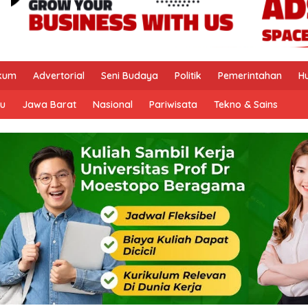
kum
Advertorial
Seni Budaya
Politik
Pemerintahan
H
u
Jawa Barat
Nasional
Pariwisata
Tekno & Sains