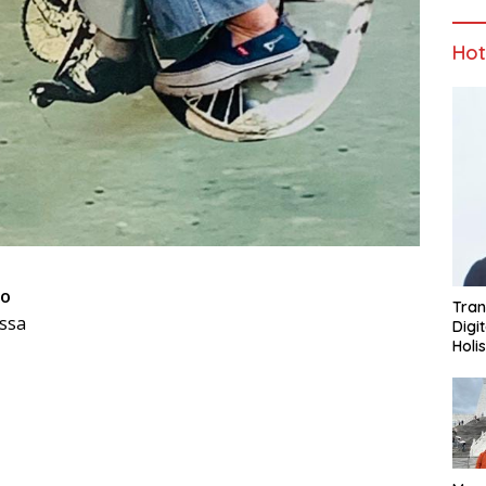
Ho
no
Tran
ssa
Digi
Holi