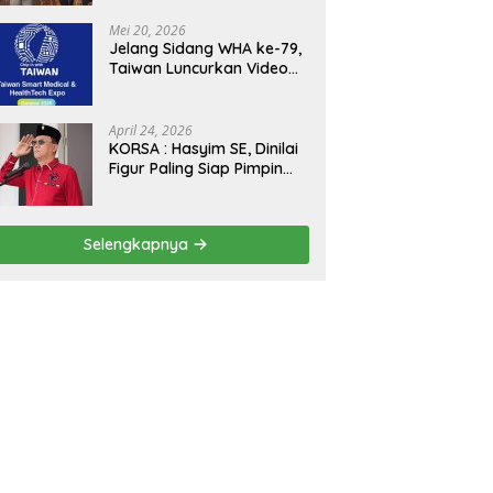
Kejagung, ABPEDNAS dan
SMSI Sukseskan Jaga
Mei 20, 2026
Desa dan Jaga Dapur
Jelang Sidang WHA ke-79,
MBG, Perkuat Pengawasan
Taiwan Luncurkan Video
Program Pemerintah
“Taiwan Cares Beyond
Borders” Promosikan
Inovasi Kesehatan Global
April 24, 2026
KORSA : Hasyim SE, Dinilai
Figur Paling Siap Pimpin
Kota Medan Kedepan
Selengkapnya