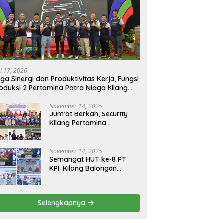
ni 17, 2026
ga Sinergi dan Produktivitas Kerja, Fungsi
oduksi 2 Pertamina Patra Niaga Kilang
longan Gelar Olahraga Bersama
November 14, 2025
Jum’at Berkah, Security
Kilang Pertamina
Balongan Santuni 50 anak
Yatim
November 14, 2025
Semangat HUT ke-8 PT
KPI: Kilang Balongan
Teguhkan Komitmen
Ketahanan Energi dan
Berbagi Bersama
Selengkapnya
Penyandang Disabilitas
dan Yayasan Pendidikan