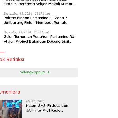
Firdaus Bersama Sekjen Makali Kumar
Gelar Audiensi dengan Mensos Saifullah
Yusuf
September 13, 2024
2869 Lihat
Poktan Binaan Pertamina EP Zona 7
Jatibarang Field, “Membuat Rumah
Singgah” Ciptakan Atasi Serangan Hama
Tikus
Desember 23, 2024
2850 Lihat
Gelar Turnamen Panahan, Pertamina RU
VI dan Project Balongan Dukung Bibit
Atlet Baru
ok Redaksi
Selengkapnya
umaniora
Mei 21, 2026
Ketum SMSI Firdaus dan
JAM Intel Prof Reda
Mathovani Bahas Sinergi