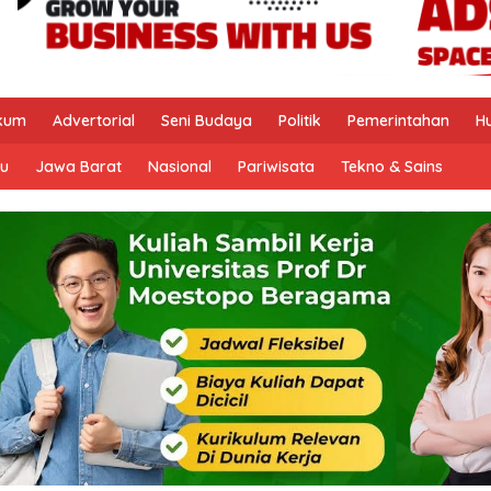
kum
Advertorial
Seni Budaya
Politik
Pemerintahan
H
u
Jawa Barat
Nasional
Pariwisata
Tekno & Sains