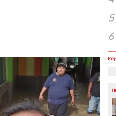
5
6
Poj
H