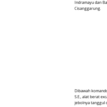
Indramayu dan Ba
Cisanggarung.
Dibawah komando
S.E., alat berat e
jebolnya tanggul