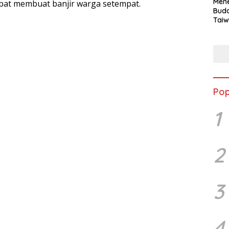
Mene
pat membuat banjir warga setempat.
Buda
Taiw
Jepa
Vill
Men
Seja
shek
Pop
1
2
3
4