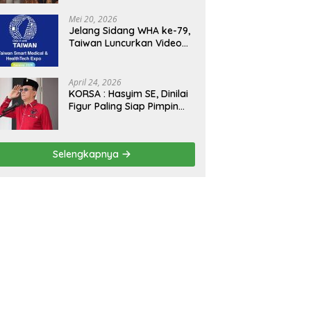
Kejagung, ABPEDNAS dan
SMSI Sukseskan Jaga
Mei 20, 2026
Desa dan Jaga Dapur
Jelang Sidang WHA ke-79,
MBG, Perkuat Pengawasan
Taiwan Luncurkan Video
Program Pemerintah
“Taiwan Cares Beyond
Borders” Promosikan
Inovasi Kesehatan Global
April 24, 2026
KORSA : Hasyim SE, Dinilai
Figur Paling Siap Pimpin
Kota Medan Kedepan
Selengkapnya