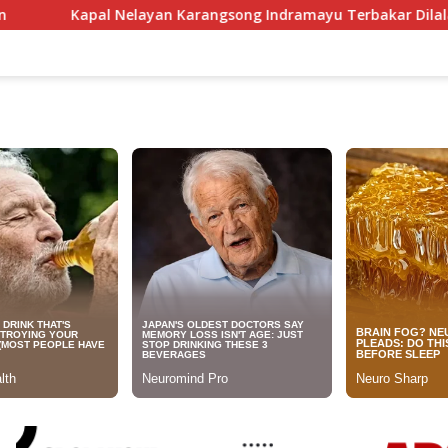
Karangsong Indramayu Terbakar Dilalap Si Jago Merah