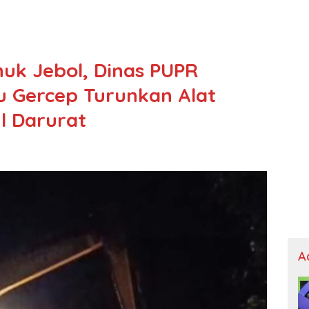
uk Jebol, Dinas PUPR
 Gercep Turunkan Alat
l Darurat
A