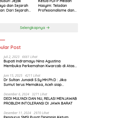
lusuri Jejak
Ketua PDI-P Medan
ya dan Sejarah
Hasyim: Teladan
an: Dari Sejarah
Profesionalisme dan
ng di Hinoki
Simbol Toleransi
age hingga
genal Tokoh
Selengkapnya
rah Chiang Kai-
 di Memorial Hall
ular Post
Juli 2, 2023
6661 Lihat
Bupati Indramayu Nina Agustina
Membuka Perkemahan Kwarcab di Atas
Tenda Apung
Juni 15, 2025
4211 Lihat
Dr Sultan Junaidi S.Sy.MH.Ph.D : Jika
Sumut terus Memaksa, Aceh siap
membawa kasus ini ke Pengadilan
Internasional
Desember 6, 2024
3271 Lihat
DEDI MULYADI DAN NU, RELASI MENJAWAB
PROBLEM INTOLERANSI DI JAWA BARAT
Desember 11, 2024
2970 Lihat
Pengurus SMSI Pusat Dipimpin Ketum