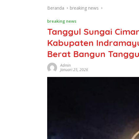
Beranda
breaking news
breaking news
Tanggul Sungai Ciman
Kabupaten Indramayu
Berat Bangun Tanggu
Admin
Januari 25, 2026