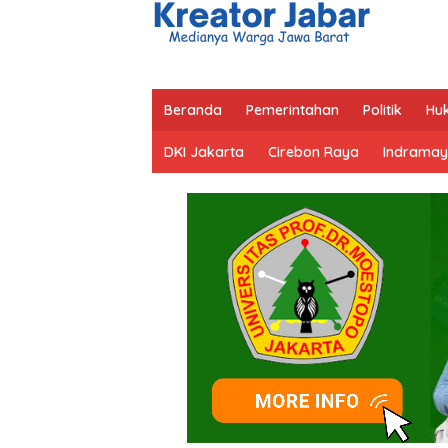
Beranda
Pemerintahan
Politik
Hu
DKI Jakarta
Cirebon Raya
Indramay