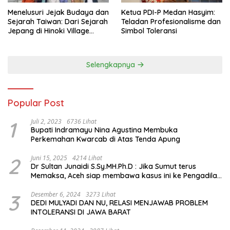
Menelusuri Jejak Budaya dan
Ketua PDI-P Medan Hasyim:
Sejarah Taiwan: Dari Sejarah
Teladan Profesionalisme dan
Jepang di Hinoki Village
Simbol Toleransi
hingga Mengenal Tokoh
Sejarah Chiang Kai-shek di
Memorial Hall
Selengkapnya
Popular Post
1
Juli 2, 2023
6736 Lihat
Bupati Indramayu Nina Agustina Membuka
Perkemahan Kwarcab di Atas Tenda Apung
2
Juni 15, 2025
4214 Lihat
Dr Sultan Junaidi S.Sy.MH.Ph.D : Jika Sumut terus
Memaksa, Aceh siap membawa kasus ini ke Pengadilan
Internasional
3
Desember 6, 2024
3273 Lihat
DEDI MULYADI DAN NU, RELASI MENJAWAB PROBLEM
INTOLERANSI DI JAWA BARAT