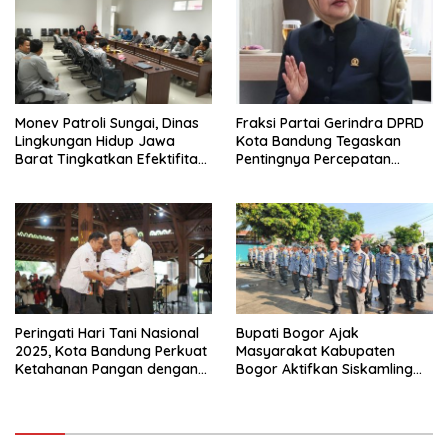
Monev Patroli Sungai, Dinas
Fraksi Partai Gerindra DPRD
Lingkungan Hidup Jawa
Kota Bandung Tegaskan
Barat Tingkatkan Efektifitas
Pentingnya Percepatan
Pengawasan
Pengesahan Empat Raperda
Peringati Hari Tani Nasional
Bupati Bogor Ajak
2025, Kota Bandung Perkuat
Masyarakat Kabupaten
Ketahanan Pangan dengan
Bogor Aktifkan Siskamling
Inovasi dan Kolaborasi
Untuk Jaga Kondusifitas
Wilayah