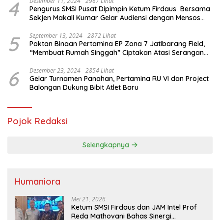
4
Desember 11, 2024
2987 Lihat
Pengurus SMSI Pusat Dipimpin Ketum Firdaus Bersama
Sekjen Makali Kumar Gelar Audiensi dengan Mensos
Saifullah Yusuf
5
September 13, 2024
2872 Lihat
Poktan Binaan Pertamina EP Zona 7 Jatibarang Field,
“Membuat Rumah Singgah” Ciptakan Atasi Serangan
Hama Tikus
6
Desember 23, 2024
2854 Lihat
Gelar Turnamen Panahan, Pertamina RU VI dan Project
Balongan Dukung Bibit Atlet Baru
Pojok Redaksi
Selengkapnya
Humaniora
Mei 21, 2026
Ketum SMSI Firdaus dan JAM Intel Prof
Reda Mathovani Bahas Sinergi