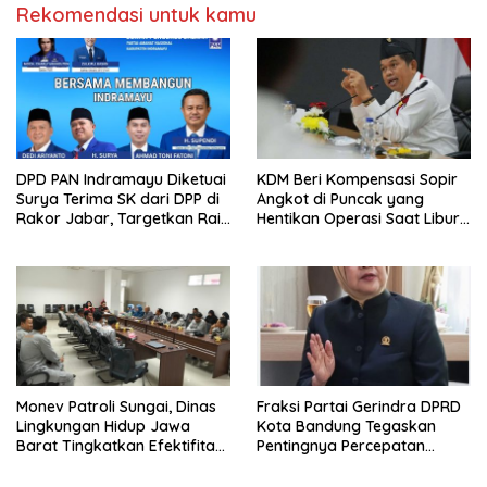
Rekomendasi untuk kamu
DPD PAN Indramayu Diketuai
KDM Beri Kompensasi Sopir
Surya Terima SK dari DPP di
Angkot di Puncak yang
Rakor Jabar, Targetkan Raih
Hentikan Operasi Saat Libur
Kursi DPRD pada Pemilu
Nataru 2026
2029
Monev Patroli Sungai, Dinas
Fraksi Partai Gerindra DPRD
Lingkungan Hidup Jawa
Kota Bandung Tegaskan
Barat Tingkatkan Efektifitas
Pentingnya Percepatan
Pengawasan
Pengesahan Empat Raperda