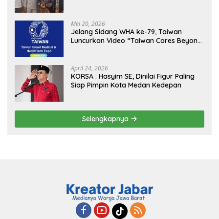
Kejagung, ABPEDNAS dan SMSI
Sukseskan Jaga Desa dan Jaga Dapur
MBG, Perkuat Pengawasan Program
Mei 20, 2026
Pemerintah
Jelang Sidang WHA ke-79, Taiwan
Luncurkan Video “Taiwan Cares Beyond
Borders” Promosikan Inovasi Kesehatan
Global
April 24, 2026
KORSA : Hasyim SE, Dinilai Figur Paling
Siap Pimpin Kota Medan Kedepan
Selengkapnya