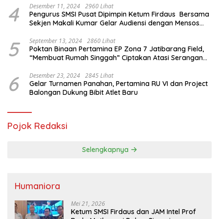
4
Desember 11, 2024
2960 Lihat
Pengurus SMSI Pusat Dipimpin Ketum Firdaus Bersama
Sekjen Makali Kumar Gelar Audiensi dengan Mensos
Saifullah Yusuf
5
September 13, 2024
2860 Lihat
Poktan Binaan Pertamina EP Zona 7 Jatibarang Field,
“Membuat Rumah Singgah” Ciptakan Atasi Serangan
Hama Tikus
6
Desember 23, 2024
2845 Lihat
Gelar Turnamen Panahan, Pertamina RU VI dan Project
Balongan Dukung Bibit Atlet Baru
Pojok Redaksi
Selengkapnya
Humaniora
Mei 21, 2026
Ketum SMSI Firdaus dan JAM Intel Prof