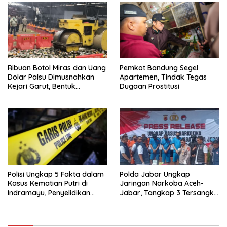
Ribuan Botol Miras dan Uang
Pemkot Bandung Segel
Dolar Palsu Dimusnahkan
Apartemen, Tindak Tegas
Kejari Garut, Bentuk
Dugaan Prostitusi
Transparansi dan
Perlindungan Masyarakat
Polisi Ungkap 5 Fakta dalam
Polda Jabar Ungkap
Kasus Kematian Putri di
Jaringan Narkoba Aceh-
Indramayu, Penyelidikan
Jabar, Tangkap 3 Tersangka
Terus Berlanjut
dengan Barang Bukti 3,3 Kg
Sabu