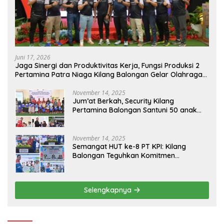
Juni 17, 2026
Jaga Sinergi dan Produktivitas Kerja, Fungsi Produksi 2
Pertamina Patra Niaga Kilang Balongan Gelar Olahraga
Bersama
November 14, 2025
Jum’at Berkah, Security Kilang
Pertamina Balongan Santuni 50 anak
Yatim
November 14, 2025
Semangat HUT ke-8 PT KPI: Kilang
Balongan Teguhkan Komitmen
Ketahanan Energi dan Berbagi Bersama
Penyandang Disabilitas dan Yayasan
Pendidikan
Selengkapnya