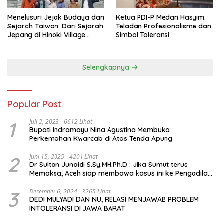
Menelusuri Jejak Budaya dan
Ketua PDI-P Medan Hasyim:
Sejarah Taiwan: Dari Sejarah
Teladan Profesionalisme dan
Jepang di Hinoki Village
Simbol Toleransi
hingga Mengenal Tokoh
Sejarah Chiang Kai-shek di
Memorial Hall
Selengkapnya
Popular Post
1
Juli 2, 2023
6612 Lihat
Bupati Indramayu Nina Agustina Membuka
Perkemahan Kwarcab di Atas Tenda Apung
2
Juni 15, 2025
4201 Lihat
Dr Sultan Junaidi S.Sy.MH.Ph.D : Jika Sumut terus
Memaksa, Aceh siap membawa kasus ini ke Pengadilan
Internasional
3
Desember 6, 2024
3265 Lihat
DEDI MULYADI DAN NU, RELASI MENJAWAB PROBLEM
INTOLERANSI DI JAWA BARAT