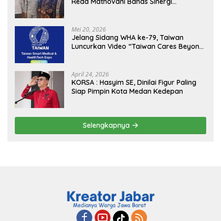
Reda Mathovani Bahas Sinergi
Kejagung, ABPEDNAS dan SMSI
Sukseskan Jaga Desa dan Jaga Dapur
MBG, Perkuat Pengawasan Program
Mei 20, 2026
Pemerintah
Jelang Sidang WHA ke-79, Taiwan
Luncurkan Video “Taiwan Cares Beyond
Borders” Promosikan Inovasi Kesehatan
Global
April 24, 2026
KORSA : Hasyim SE, Dinilai Figur Paling
Siap Pimpin Kota Medan Kedepan
Selengkapnya