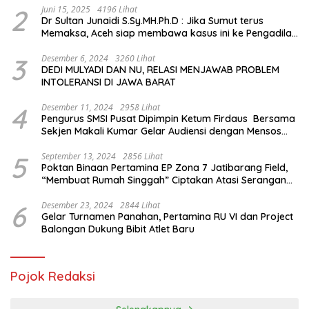
2
Juni 15, 2025
4196 Lihat
Dr Sultan Junaidi S.Sy.MH.Ph.D : Jika Sumut terus
Memaksa, Aceh siap membawa kasus ini ke Pengadilan
Internasional
3
Desember 6, 2024
3260 Lihat
DEDI MULYADI DAN NU, RELASI MENJAWAB PROBLEM
INTOLERANSI DI JAWA BARAT
4
Desember 11, 2024
2958 Lihat
Pengurus SMSI Pusat Dipimpin Ketum Firdaus Bersama
Sekjen Makali Kumar Gelar Audiensi dengan Mensos
Saifullah Yusuf
5
September 13, 2024
2856 Lihat
Poktan Binaan Pertamina EP Zona 7 Jatibarang Field,
“Membuat Rumah Singgah” Ciptakan Atasi Serangan
Hama Tikus
6
Desember 23, 2024
2844 Lihat
Gelar Turnamen Panahan, Pertamina RU VI dan Project
Balongan Dukung Bibit Atlet Baru
Pojok Redaksi