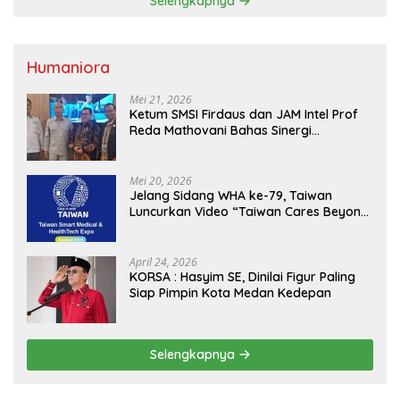
Selengkapnya
Humaniora
Mei 21, 2026
Ketum SMSI Firdaus dan JAM Intel Prof
Reda Mathovani Bahas Sinergi
Kejagung, ABPEDNAS dan SMSI
Sukseskan Jaga Desa dan Jaga Dapur
MBG, Perkuat Pengawasan Program
Mei 20, 2026
Pemerintah
Jelang Sidang WHA ke-79, Taiwan
Luncurkan Video “Taiwan Cares Beyond
Borders” Promosikan Inovasi Kesehatan
Global
April 24, 2026
KORSA : Hasyim SE, Dinilai Figur Paling
Siap Pimpin Kota Medan Kedepan
Selengkapnya