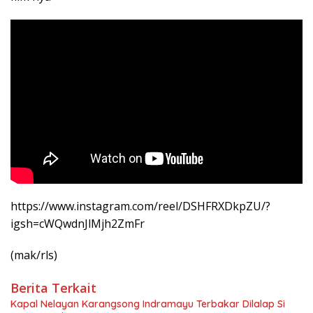
https://www.instagram.com/reel/DSHFRXDkpZU/?
igsh=cWQwdnJlMjh2ZmFr
(mak/rls)
Berita Terkait
Kapal Nelayan Karangsong Indramayu Terbakar Dilalap Si