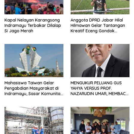
Kapal Nelayan Karangsong
Anggota DPRD Jabar Hilal
Indramayu Terbakar Dilalap
Hilmawan Gelar Tantangan
Si Jago Merah
Kreatif Eceng Gondok
Waduk Bojongsari, Sediakan
Hadiah Rp10 Juta dan Modal
Usaha
Mahasiswa Taiwan Gelar
MENGUKUR PELUANG GUS
Pengabdian Masyarakat di
YAHYA VERSUS PROF.
Indramayu, Sasar Komunitas
NAZARUDIN UMAR, MEMBACA
Pekerja Migran Indonesia
FAKTOR CAK IMIN