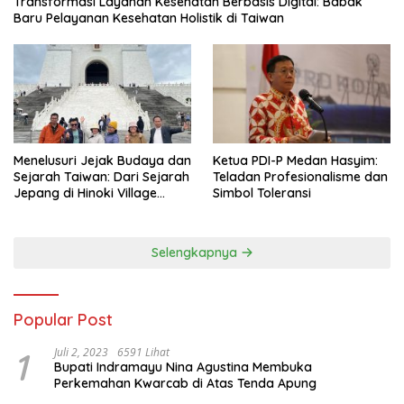
Transformasi Layanan Kesehatan Berbasis Digital: Babak
Baru Pelayanan Kesehatan Holistik di Taiwan
Menelusuri Jejak Budaya dan
Ketua PDI-P Medan Hasyim:
Sejarah Taiwan: Dari Sejarah
Teladan Profesionalisme dan
Jepang di Hinoki Village
Simbol Toleransi
hingga Mengenal Tokoh
Sejarah Chiang Kai-shek di
Memorial Hall
Selengkapnya
Popular Post
1
Juli 2, 2023
6591 Lihat
Bupati Indramayu Nina Agustina Membuka
Perkemahan Kwarcab di Atas Tenda Apung