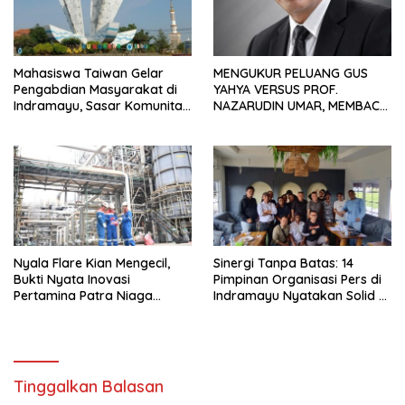
Mahasiswa Taiwan Gelar
MENGUKUR PELUANG GUS
Pengabdian Masyarakat di
YAHYA VERSUS PROF.
Indramayu, Sasar Komunitas
NAZARUDIN UMAR, MEMBACA
Pekerja Migran Indonesia
FAKTOR CAK IMIN
Nyala Flare Kian Mengecil,
Sinergi Tanpa Batas: 14
Bukti Nyata Inovasi
Pimpinan Organisasi Pers di
Pertamina Patra Niaga
Indramayu Nyatakan Solid di
Kilang Balongan Dukung Net
Bawah FKJI
Zero Emission 2060
Tinggalkan Balasan