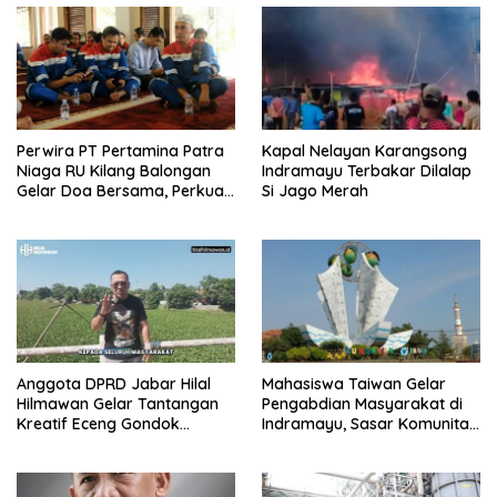
Perwira PT Pertamina Patra
Kapal Nelayan Karangsong
Niaga RU Kilang Balongan
Indramayu Terbakar Dilalap
Gelar Doa Bersama, Perkuat
Si Jago Merah
Integritas dan Keberkahan
Anggota DPRD Jabar Hilal
Mahasiswa Taiwan Gelar
Hilmawan Gelar Tantangan
Pengabdian Masyarakat di
Kreatif Eceng Gondok
Indramayu, Sasar Komunitas
Waduk Bojongsari, Sediakan
Pekerja Migran Indonesia
Hadiah Rp10 Juta dan Modal
Usaha