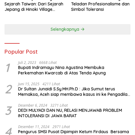
Sejarah Taiwan: Dari Sejarah
Teladan Profesionalisme dan
Jepang di Hinoki Village
Simbol Toleransi
hingga Mengenal Tokoh
Sejarah Chiang Kai-shek di
Memorial Hall
Selengkapnya
Popular Post
1
Juli 2, 2023
6668 Lihat
Bupati Indramayu Nina Agustina Membuka
Perkemahan Kwarcab di Atas Tenda Apung
2
Juni 15, 2025
4211 Lihat
Dr Sultan Junaidi S.Sy.MH.Ph.D : Jika Sumut terus
Memaksa, Aceh siap membawa kasus ini ke Pengadilan
Internasional
3
Desember 6, 2024
3271 Lihat
DEDI MULYADI DAN NU, RELASI MENJAWAB PROBLEM
INTOLERANSI DI JAWA BARAT
4
Desember 11, 2024
2971 Lihat
Pengurus SMSI Pusat Dipimpin Ketum Firdaus Bersama