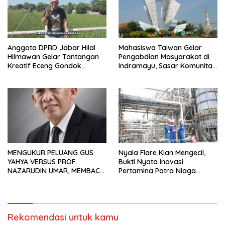
Anggota DPRD Jabar Hilal
Mahasiswa Taiwan Gelar
Hilmawan Gelar Tantangan
Pengabdian Masyarakat di
Kreatif Eceng Gondok
Indramayu, Sasar Komunitas
Waduk Bojongsari, Sediakan
Pekerja Migran Indonesia
Hadiah Rp10 Juta dan Modal
Usaha
MENGUKUR PELUANG GUS
Nyala Flare Kian Mengecil,
YAHYA VERSUS PROF.
Bukti Nyata Inovasi
NAZARUDIN UMAR, MEMBACA
Pertamina Patra Niaga
FAKTOR CAK IMIN
Kilang Balongan Dukung Net
Zero Emission 2060
Rekomendasi untuk kamu