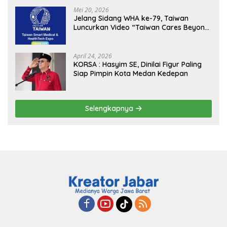
MBG, Perkuat Pengawasan Program
Mei 20, 2026
Pemerintah
Jelang Sidang WHA ke-79, Taiwan
Luncurkan Video “Taiwan Cares Beyond
Borders” Promosikan Inovasi Kesehatan
Global
April 24, 2026
KORSA : Hasyim SE, Dinilai Figur Paling
Siap Pimpin Kota Medan Kedepan
Selengkapnya