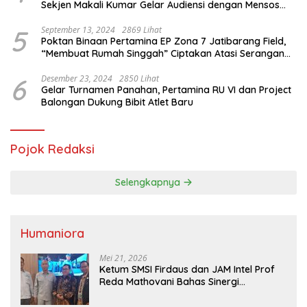
Sekjen Makali Kumar Gelar Audiensi dengan Mensos
Saifullah Yusuf
5
September 13, 2024
2869 Lihat
Poktan Binaan Pertamina EP Zona 7 Jatibarang Field,
“Membuat Rumah Singgah” Ciptakan Atasi Serangan
Hama Tikus
6
Desember 23, 2024
2850 Lihat
Gelar Turnamen Panahan, Pertamina RU VI dan Project
Balongan Dukung Bibit Atlet Baru
Pojok Redaksi
Selengkapnya
Humaniora
Mei 21, 2026
Ketum SMSI Firdaus dan JAM Intel Prof
Reda Mathovani Bahas Sinergi
Kejagung, ABPEDNAS dan SMSI
Sukseskan Jaga Desa dan Jaga Dapur