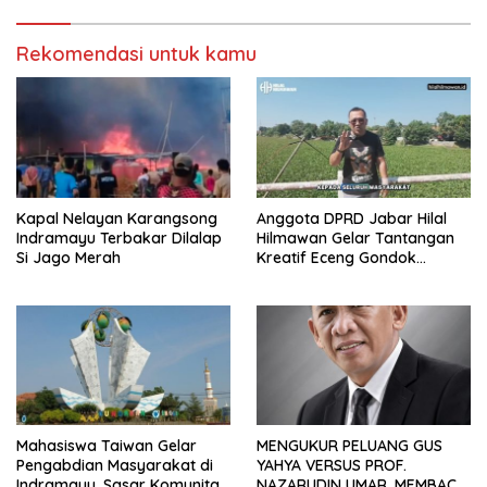
Rekomendasi untuk kamu
Kapal Nelayan Karangsong
Anggota DPRD Jabar Hilal
Indramayu Terbakar Dilalap
Hilmawan Gelar Tantangan
Si Jago Merah
Kreatif Eceng Gondok
Waduk Bojongsari, Sediakan
Hadiah Rp10 Juta dan Modal
Usaha
Mahasiswa Taiwan Gelar
MENGUKUR PELUANG GUS
Pengabdian Masyarakat di
YAHYA VERSUS PROF.
Indramayu, Sasar Komunitas
NAZARUDIN UMAR, MEMBACA