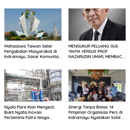
Waduk Bojongsari, Sediakan
Hadiah Rp10 Juta dan Modal
Usaha
Mahasiswa Taiwan Gelar
MENGUKUR PELUANG GUS
Pengabdian Masyarakat di
YAHYA VERSUS PROF.
Indramayu, Sasar Komunitas
NAZARUDIN UMAR, MEMBACA
Pekerja Migran Indonesia
FAKTOR CAK IMIN
Nyala Flare Kian Mengecil,
Sinergi Tanpa Batas: 14
Bukti Nyata Inovasi
Pimpinan Organisasi Pers di
Pertamina Patra Niaga
Indramayu Nyatakan Solid di
Kilang Balongan Dukung Net
Bawah FKJI
Zero Emission 2060