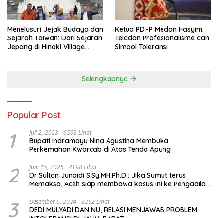
Menelusuri Jejak Budaya dan
Ketua PDI-P Medan Hasyim:
Sejarah Taiwan: Dari Sejarah
Teladan Profesionalisme dan
Jepang di Hinoki Village
Simbol Toleransi
hingga Mengenal Tokoh
Sejarah Chiang Kai-shek di
Memorial Hall
Selengkapnya
Popular Post
1
Juli 2, 2023
6593 Lihat
Bupati Indramayu Nina Agustina Membuka
Perkemahan Kwarcab di Atas Tenda Apung
2
Juni 15, 2025
4198 Lihat
Dr Sultan Junaidi S.Sy.MH.Ph.D : Jika Sumut terus
Memaksa, Aceh siap membawa kasus ini ke Pengadilan
Internasional
3
Desember 6, 2024
3262 Lihat
DEDI MULYADI DAN NU, RELASI MENJAWAB PROBLEM