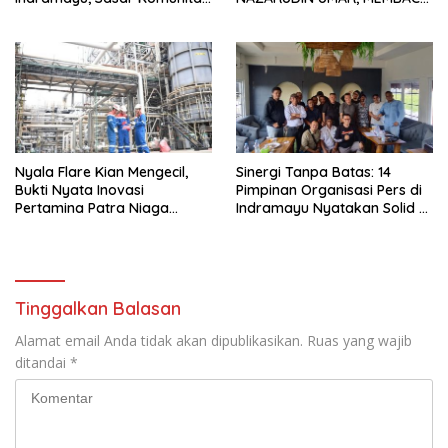
Pekerja Migran Indonesia
FAKTOR CAK IMIN
Nyala Flare Kian Mengecil,
Sinergi Tanpa Batas: 14
Bukti Nyata Inovasi
Pimpinan Organisasi Pers di
Pertamina Patra Niaga
Indramayu Nyatakan Solid di
Kilang Balongan Dukung Net
Bawah FKJI
Zero Emission 2060
Tinggalkan Balasan
Alamat email Anda tidak akan dipublikasikan.
Ruas yang wajib
ditandai
*