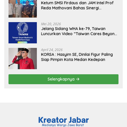
Ketum SMSI Firdaus dan JAM Intel Prof
Reda Mathovani Bahas Sinergi
Kejagung, ABPEDNAS dan SMSI
Sukseskan Jaga Desa dan Jaga Dapur
MBG, Perkuat Pengawasan Program
Mei 20, 2026
Pemerintah
Jelang Sidang WHA ke-79, Taiwan
Luncurkan Video “Taiwan Cares Beyond
Borders” Promosikan Inovasi Kesehatan
Global
April 24, 2026
KORSA : Hasyim SE, Dinilai Figur Paling
Siap Pimpin Kota Medan Kedepan
Selengkapnya