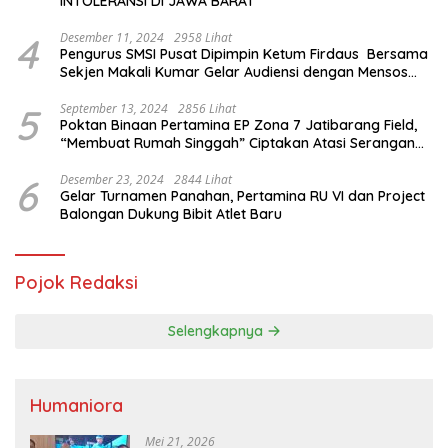
INTOLERANSI DI JAWA BARAT
4
Desember 11, 2024
2958 Lihat
Pengurus SMSI Pusat Dipimpin Ketum Firdaus Bersama
Sekjen Makali Kumar Gelar Audiensi dengan Mensos
Saifullah Yusuf
5
September 13, 2024
2856 Lihat
Poktan Binaan Pertamina EP Zona 7 Jatibarang Field,
“Membuat Rumah Singgah” Ciptakan Atasi Serangan
Hama Tikus
6
Desember 23, 2024
2844 Lihat
Gelar Turnamen Panahan, Pertamina RU VI dan Project
Balongan Dukung Bibit Atlet Baru
Pojok Redaksi
Selengkapnya
Humaniora
Mei 21, 2026