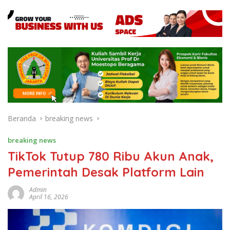
Beranda
breaking news
breaking news
TikTok Tutup 780 Ribu Akun Anak,
Pemerintah Desak Platform Lain
Admin
April 16, 2026