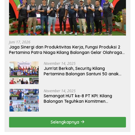
Juni 17, 2026
Jaga Sinergi dan Produktivitas Kerja, Fungsi Produksi 2
Pertamina Patra Niaga Kilang Balongan Gelar Olahraga
Bersama
November 14, 2025
Jum’at Berkah, Security Kilang
Pertamina Balongan Santuni 50 anak
Yatim
November 14, 2025
Semangat HUT ke-8 PT KPI: Kilang
Balongan Teguhkan Komitmen
Ketahanan Energi dan Berbagi Bersama
Penyandang Disabilitas dan Yayasan
Pendidikan
Selengkapnya