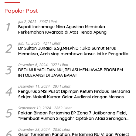
Popular Post
1
Juli 2, 2023
6667 Lihat
Bupati Indramayu Nina Agustina Membuka
Perkemahan Kwarcab di Atas Tenda Apung
2
Juni 15, 2025
4211 Lihat
Dr Sultan Junaidi S.Sy.MH.Ph.D : Jika Sumut terus
Memaksa, Aceh siap membawa kasus ini ke Pengadilan
Internasional
3
Desember 6, 2024
3271 Lihat
DEDI MULYADI DAN NU, RELASI MENJAWAB PROBLEM
INTOLERANSI DI JAWA BARAT
4
Desember 11, 2024
2971 Lihat
Pengurus SMSI Pusat Dipimpin Ketum Firdaus Bersama
Sekjen Makali Kumar Gelar Audiensi dengan Mensos
Saifullah Yusuf
5
September 13, 2024
2869 Lihat
Poktan Binaan Pertamina EP Zona 7 Jatibarang Field,
“Membuat Rumah Singgah” Ciptakan Atasi Serangan
Hama Tikus
6
Desember 23, 2024
2850 Lihat
Gelar Turnamen Panahan, Pertamina RU VI dan Project