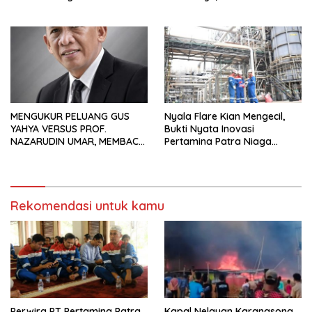
Waduk Bojongsari, Sediakan
Pekerja Migran Indonesia
Hadiah Rp10 Juta dan Modal
Usaha
MENGUKUR PELUANG GUS
Nyala Flare Kian Mengecil,
YAHYA VERSUS PROF.
Bukti Nyata Inovasi
NAZARUDIN UMAR, MEMBACA
Pertamina Patra Niaga
FAKTOR CAK IMIN
Kilang Balongan Dukung Net
Zero Emission 2060
Rekomendasi untuk kamu
Perwira PT Pertamina Patra
Kapal Nelayan Karangsong