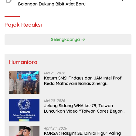
Balongan Dukung Bibit Atlet Baru
Pojok Redaksi
Selengkapnya
Humaniora
Mei 21, 2026
Ketum SMSI Firdaus dan JAM Intel Prof
Reda Mathovani Bahas Sinergi
Kejagung, ABPEDNAS dan SMSI
Sukseskan Jaga Desa dan Jaga Dapur
MBG, Perkuat Pengawasan Program
Mei 20, 2026
Pemerintah
Jelang Sidang WHA ke-79, Taiwan
Luncurkan Video “Taiwan Cares Beyond
Borders” Promosikan Inovasi Kesehatan
Global
April 24, 2026
KORSA : Hasyim SE, Dinilai Figur Paling