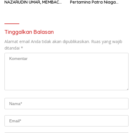
NAZARUDIN UMAR, MEMBACA
Pertamina Patra Niaga
FAKTOR CAK IMIN
Kilang Balongan Dukung Net
Zero Emission 2060
Tinggalkan Balasan
Alamat email Anda tidak akan dipublikasikan.
Ruas yang wajib
ditandai
*