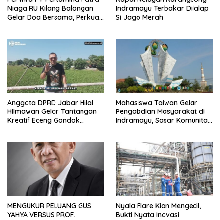
Niaga RU Kilang Balongan
Indramayu Terbakar Dilalap
Gelar Doa Bersama, Perkuat
Si Jago Merah
Integritas dan Keberkahan
Anggota DPRD Jabar Hilal
Mahasiswa Taiwan Gelar
Hilmawan Gelar Tantangan
Pengabdian Masyarakat di
Kreatif Eceng Gondok
Indramayu, Sasar Komunitas
Waduk Bojongsari, Sediakan
Pekerja Migran Indonesia
Hadiah Rp10 Juta dan Modal
Usaha
MENGUKUR PELUANG GUS
Nyala Flare Kian Mengecil,
YAHYA VERSUS PROF.
Bukti Nyata Inovasi