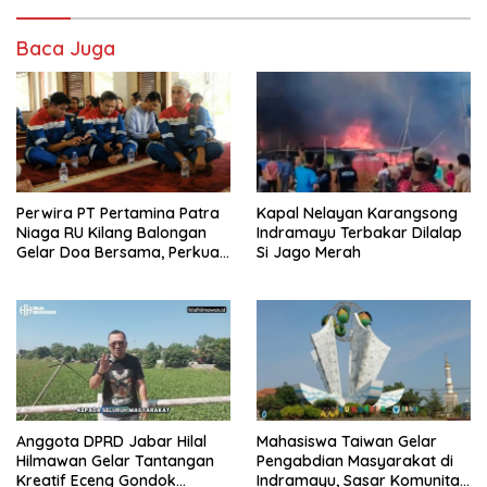
Baca Juga
Perwira PT Pertamina Patra
Kapal Nelayan Karangsong
Niaga RU Kilang Balongan
Indramayu Terbakar Dilalap
Gelar Doa Bersama, Perkuat
Si Jago Merah
Integritas dan Keberkahan
Anggota DPRD Jabar Hilal
Mahasiswa Taiwan Gelar
Hilmawan Gelar Tantangan
Pengabdian Masyarakat di
Kreatif Eceng Gondok
Indramayu, Sasar Komunitas