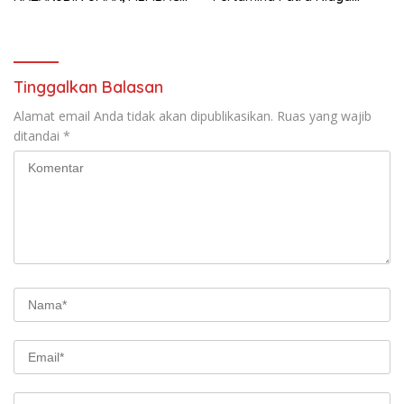
FAKTOR CAK IMIN
Kilang Balongan Dukung Net
Zero Emission 2060
Tinggalkan Balasan
Alamat email Anda tidak akan dipublikasikan.
Ruas yang wajib
ditandai
*