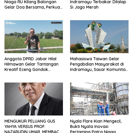
Niaga RU Kilang Balongan
Indramayu Terbakar Dilalap
Gelar Doa Bersama, Perkuat
Si Jago Merah
Integritas dan Keberkahan
Anggota DPRD Jabar Hilal
Mahasiswa Taiwan Gelar
Hilmawan Gelar Tantangan
Pengabdian Masyarakat di
Kreatif Eceng Gondok
Indramayu, Sasar Komunitas
Waduk Bojongsari, Sediakan
Pekerja Migran Indonesia
Hadiah Rp10 Juta dan Modal
Usaha
MENGUKUR PELUANG GUS
Nyala Flare Kian Mengecil,
YAHYA VERSUS PROF.
Bukti Nyata Inovasi
NAZARUDIN UMAR, MEMBACA
Pertamina Patra Niaga