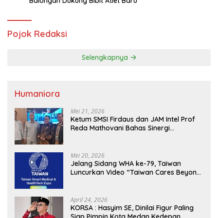
Balongan Dukung Bibit Atlet Baru
Pojok Redaksi
Selengkapnya
Humaniora
Mei 21, 2026
Ketum SMSI Firdaus dan JAM Intel Prof
Reda Mathovani Bahas Sinergi
Kejagung, ABPEDNAS dan SMSI
Sukseskan Jaga Desa dan Jaga Dapur
MBG, Perkuat Pengawasan Program
Mei 20, 2026
Pemerintah
Jelang Sidang WHA ke-79, Taiwan
Luncurkan Video “Taiwan Cares Beyond
Borders” Promosikan Inovasi Kesehatan
Global
April 24, 2026
KORSA : Hasyim SE, Dinilai Figur Paling
Siap Pimpin Kota Medan Kedepan