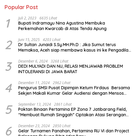
Popular Post
1
Juli 2, 2023
6635 Lihat
Bupati Indramayu Nina Agustina Membuka
Perkemahan Kwarcab di Atas Tenda Apung
2
Juni 15, 2025
4203 Lihat
Dr Sultan Junaidi S.Sy.MH.Ph.D : Jika Sumut terus
Memaksa, Aceh siap membawa kasus ini ke Pengadilan
Internasional
3
Desember 6, 2024
3268 Lihat
DEDI MULYADI DAN NU, RELASI MENJAWAB PROBLEM
INTOLERANSI DI JAWA BARAT
4
Desember 11, 2024
2962 Lihat
Pengurus SMSI Pusat Dipimpin Ketum Firdaus Bersama
Sekjen Makali Kumar Gelar Audiensi dengan Mensos
Saifullah Yusuf
5
September 13, 2024
2861 Lihat
Poktan Binaan Pertamina EP Zona 7 Jatibarang Field,
“Membuat Rumah Singgah” Ciptakan Atasi Serangan
Hama Tikus
6
Desember 23, 2024
2850 Lihat
Gelar Turnamen Panahan, Pertamina RU VI dan Project