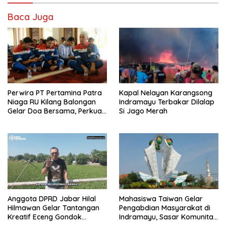
Baca Juga
Perwira PT Pertamina Patra
Kapal Nelayan Karangsong
Niaga RU Kilang Balongan
Indramayu Terbakar Dilalap
Gelar Doa Bersama, Perkuat
Si Jago Merah
Integritas dan Keberkahan
Anggota DPRD Jabar Hilal
Mahasiswa Taiwan Gelar
Hilmawan Gelar Tantangan
Pengabdian Masyarakat di
Kreatif Eceng Gondok
Indramayu, Sasar Komunitas