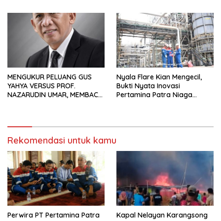
Waduk Bojongsari, Sediakan
Pekerja Migran Indonesia
Hadiah Rp10 Juta dan Modal
Usaha
MENGUKUR PELUANG GUS
Nyala Flare Kian Mengecil,
YAHYA VERSUS PROF.
Bukti Nyata Inovasi
NAZARUDIN UMAR, MEMBACA
Pertamina Patra Niaga
FAKTOR CAK IMIN
Kilang Balongan Dukung Net
Zero Emission 2060
Rekomendasi untuk kamu
Perwira PT Pertamina Patra
Kapal Nelayan Karangsong