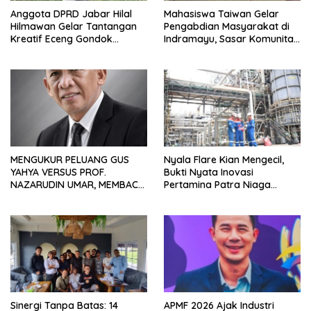
Anggota DPRD Jabar Hilal
Mahasiswa Taiwan Gelar
Hilmawan Gelar Tantangan
Pengabdian Masyarakat di
Kreatif Eceng Gondok
Indramayu, Sasar Komunitas
Waduk Bojongsari, Sediakan
Pekerja Migran Indonesia
Hadiah Rp10 Juta dan Modal
Usaha
MENGUKUR PELUANG GUS
Nyala Flare Kian Mengecil,
YAHYA VERSUS PROF.
Bukti Nyata Inovasi
NAZARUDIN UMAR, MEMBACA
Pertamina Patra Niaga
FAKTOR CAK IMIN
Kilang Balongan Dukung Net
Zero Emission 2060
Sinergi Tanpa Batas: 14
APMF 2026 Ajak Industri