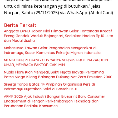
untuk di minta keterangan yg di butuhkan,” jelas
Nurpan, Sabtu (29/11/2025) via WhatsApp. (Abdul Gani)
Berita Terkait
Anggota DPRD Jabar Hilal Hilmawan Gelar Tantangan Kreatif
Eceng Gondok Waduk Bojongsari, Sediakan Hadiah Rp10 Juta
dan Modal Usaha
Mahasiswa Taiwan Gelar Pengabdian Masyarakat di
Indramayu, Sasar Komunitas Pekerja Migran Indonesia
MENGUKUR PELUANG GUS YAHYA VERSUS PROF. NAZARUDIN
UMAR, MEMBACA FAKTOR CAK IMIN
Nyala Flare Kian Mengecil, Bukti Nyata Inovasi Pertamina
Patra Niaga Kilang Balongan Dukung Net Zero Emission 2060
Sinergi Tanpa Batas: 14 Pimpinan Organisasi Pers di
Indramayu Nyatakan Solid di Bawah FKJI
APMF 2026 Ajak Industri Bangun Blueprint Baru Consumer
Engagement di Tengah Perkembangan Teknologi dan
Perubahan Perilaku Konsumen