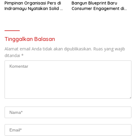
Pimpinan Organisasi Pers di
Bangun Blueprint Baru
Indramayu Nyatakan Solid di
Consumer Engagement di
Bawah FKJI
Tengah Perkembangan
Teknologi dan Perubahan
Perilaku Konsumen
Tinggalkan Balasan
Alamat email Anda tidak akan dipublikasikan.
Ruas yang wajib
ditandai
*