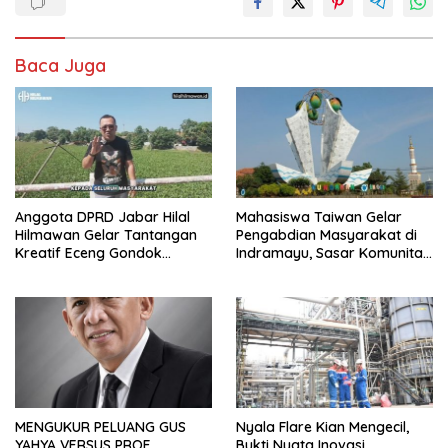
Baca Juga
Anggota DPRD Jabar Hilal
Mahasiswa Taiwan Gelar
Hilmawan Gelar Tantangan
Pengabdian Masyarakat di
Kreatif Eceng Gondok
Indramayu, Sasar Komunitas
Waduk Bojongsari, Sediakan
Pekerja Migran Indonesia
Hadiah Rp10 Juta dan Modal
Usaha
MENGUKUR PELUANG GUS
Nyala Flare Kian Mengecil,
YAHYA VERSUS PROF.
Bukti Nyata Inovasi