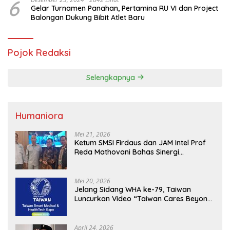
6
Gelar Turnamen Panahan, Pertamina RU VI dan Project
Balongan Dukung Bibit Atlet Baru
Pojok Redaksi
Selengkapnya
Humaniora
Mei 21, 2026
Ketum SMSI Firdaus dan JAM Intel Prof
Reda Mathovani Bahas Sinergi
Kejagung, ABPEDNAS dan SMSI
Sukseskan Jaga Desa dan Jaga Dapur
MBG, Perkuat Pengawasan Program
Mei 20, 2026
Pemerintah
Jelang Sidang WHA ke-79, Taiwan
Luncurkan Video “Taiwan Cares Beyond
Borders” Promosikan Inovasi Kesehatan
Global
April 24, 2026