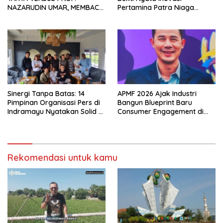
NAZARUDIN UMAR, MEMBACA
Pertamina Patra Niaga
FAKTOR CAK IMIN
Kilang Balongan Dukung Net
Zero Emission 2060
Sinergi Tanpa Batas: 14
APMF 2026 Ajak Industri
Pimpinan Organisasi Pers di
Bangun Blueprint Baru
Indramayu Nyatakan Solid di
Consumer Engagement di
Bawah FKJI
Tengah Perkembangan
Teknologi dan Perubahan
Perilaku Konsumen
Rekomendasi untuk kamu