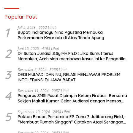
Popular Post
1
Juli 2, 2023
6552 Lihat
Bupati Indramayu Nina Agustina Membuka
Perkemahan Kwarcab di Atas Tenda Apung
2
Juni 15, 2025
4195 Lihat
Dr Sultan Junaidi S.Sy.MH.Ph.D : Jika Sumut terus
Memaksa, Aceh siap membawa kasus ini ke Pengadilan
Internasional
3
Desember 6, 2024
3258 Lihat
DEDI MULYADI DAN NU, RELASI MENJAWAB PROBLEM
INTOLERANSI DI JAWA BARAT
4
Desember 11, 2024
2957 Lihat
Pengurus SMSI Pusat Dipimpin Ketum Firdaus Bersama
Sekjen Makali Kumar Gelar Audiensi dengan Mensos
Saifullah Yusuf
5
September 13, 2024
2854 Lihat
Poktan Binaan Pertamina EP Zona 7 Jatibarang Field,
“Membuat Rumah Singgah” Ciptakan Atasi Serangan
Hama Tikus
Desember 23, 2024
2842 Lihat