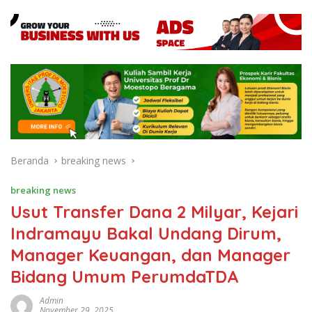
Beranda
breaking news
breaking news
Usut Transfer Dana 2 Milyar, Kejari
Indramayu Bakal Undang Dirum,
Manager Keuangan, dan Manager
Bidang Umum PerumdaTDA
Admin
November 29, 2025