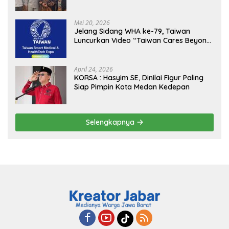
Kejagung, ABPEDNAS dan SMSI
Sukseskan Jaga Desa dan Jaga Dapur
MBG, Perkuat Pengawasan Program
Mei 20, 2026
Pemerintah
Jelang Sidang WHA ke-79, Taiwan
Luncurkan Video “Taiwan Cares Beyond
Borders” Promosikan Inovasi Kesehatan
Global
April 24, 2026
KORSA : Hasyim SE, Dinilai Figur Paling
Siap Pimpin Kota Medan Kedepan
Selengkapnya