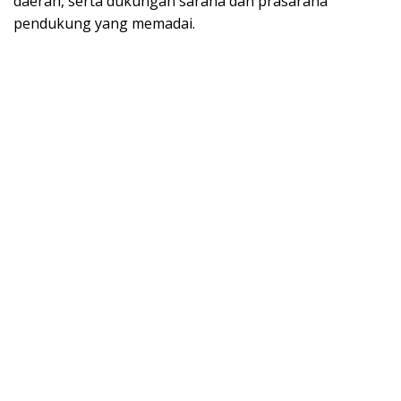
daerah, serta dukungan sarana dan prasarana
pendukung yang memadai.