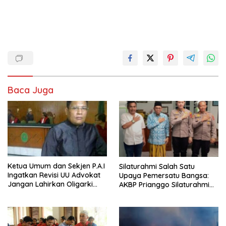
Baca Juga
Ketua Umum dan Sekjen P.A.I
Silaturahmi Salah Satu
Ingatkan Revisi UU Advokat
Upaya Pemersatu Bangsa:
Jangan Lahirkan Oligarki
AKBP Prianggo Silaturahmi
Baru
dengan Ketua PWNU Jawa
Barat, H.Juhadi Muhammad