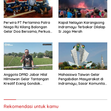
Perwira PT Pertamina Patra
Kapal Nelayan Karangsong
Niaga RU Kilang Balongan
Indramayu Terbakar Dilalap
Gelar Doa Bersama, Perkuat
Si Jago Merah
Integritas dan Keberkahan
Anggota DPRD Jabar Hilal
Mahasiswa Taiwan Gelar
Hilmawan Gelar Tantangan
Pengabdian Masyarakat di
Kreatif Eceng Gondok
Indramayu, Sasar Komunitas
Waduk Bojongsari, Sediakan
Pekerja Migran Indonesia
Hadiah Rp10 Juta dan Modal
Usaha
Rekomendasi untuk kamu