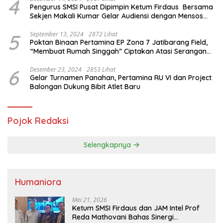
4
Pengurus SMSI Pusat Dipimpin Ketum Firdaus Bersama
Sekjen Makali Kumar Gelar Audiensi dengan Mensos
Saifullah Yusuf
5
September 13, 2024
2872 Lihat
Poktan Binaan Pertamina EP Zona 7 Jatibarang Field,
“Membuat Rumah Singgah” Ciptakan Atasi Serangan
Hama Tikus
6
Desember 23, 2024
2853 Lihat
Gelar Turnamen Panahan, Pertamina RU VI dan Project
Balongan Dukung Bibit Atlet Baru
Pojok Redaksi
Selengkapnya
Humaniora
Mei 21, 2026
Ketum SMSI Firdaus dan JAM Intel Prof
Reda Mathovani Bahas Sinergi