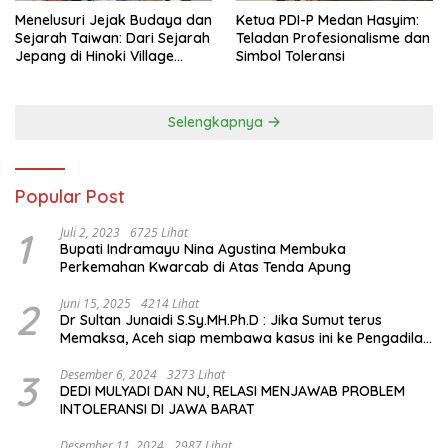
Menelusuri Jejak Budaya dan
Ketua PDI-P Medan Hasyim:
Sejarah Taiwan: Dari Sejarah
Teladan Profesionalisme dan
Jepang di Hinoki Village
Simbol Toleransi
hingga Mengenal Tokoh
Sejarah Chiang Kai-shek di
Memorial Hall
Selengkapnya
Popular Post
1
Juli 2, 2023
6725 Lihat
Bupati Indramayu Nina Agustina Membuka
Perkemahan Kwarcab di Atas Tenda Apung
2
Juni 15, 2025
4214 Lihat
Dr Sultan Junaidi S.Sy.MH.Ph.D : Jika Sumut terus
Memaksa, Aceh siap membawa kasus ini ke Pengadilan
Internasional
3
Desember 6, 2024
3273 Lihat
DEDI MULYADI DAN NU, RELASI MENJAWAB PROBLEM
INTOLERANSI DI JAWA BARAT
Desember 11, 2024
2987 Lihat