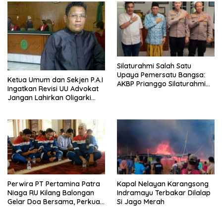
Silaturahmi Salah Satu
Upaya Pemersatu Bangsa:
Ketua Umum dan Sekjen P.A.I
AKBP Prianggo Silaturahmi
Ingatkan Revisi UU Advokat
dengan Ketua PWNU Jawa
Jangan Lahirkan Oligarki
Barat, H.Juhadi Muhammad
Baru
Perwira PT Pertamina Patra
Kapal Nelayan Karangsong
Niaga RU Kilang Balongan
Indramayu Terbakar Dilalap
Gelar Doa Bersama, Perkuat
Si Jago Merah
Integritas dan Keberkahan