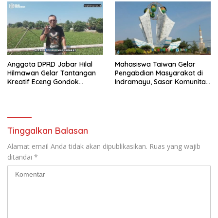
Anggota DPRD Jabar Hilal
Mahasiswa Taiwan Gelar
Hilmawan Gelar Tantangan
Pengabdian Masyarakat di
Kreatif Eceng Gondok
Indramayu, Sasar Komunitas
Waduk Bojongsari, Sediakan
Pekerja Migran Indonesia
Hadiah Rp10 Juta dan Modal
Usaha
Tinggalkan Balasan
Alamat email Anda tidak akan dipublikasikan.
Ruas yang wajib
ditandai
*