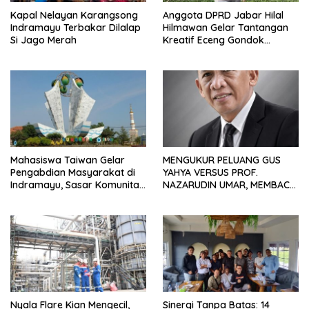
Kapal Nelayan Karangsong
Anggota DPRD Jabar Hilal
Indramayu Terbakar Dilalap
Hilmawan Gelar Tantangan
Si Jago Merah
Kreatif Eceng Gondok
Waduk Bojongsari, Sediakan
Hadiah Rp10 Juta dan Modal
Usaha
Mahasiswa Taiwan Gelar
MENGUKUR PELUANG GUS
Pengabdian Masyarakat di
YAHYA VERSUS PROF.
Indramayu, Sasar Komunitas
NAZARUDIN UMAR, MEMBACA
Pekerja Migran Indonesia
FAKTOR CAK IMIN
Nyala Flare Kian Mengecil,
Sinergi Tanpa Batas: 14