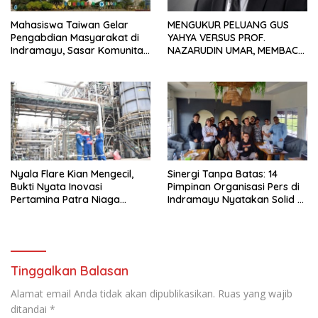
Mahasiswa Taiwan Gelar
MENGUKUR PELUANG GUS
Pengabdian Masyarakat di
YAHYA VERSUS PROF.
Indramayu, Sasar Komunitas
NAZARUDIN UMAR, MEMBACA
Pekerja Migran Indonesia
FAKTOR CAK IMIN
Nyala Flare Kian Mengecil,
Sinergi Tanpa Batas: 14
Bukti Nyata Inovasi
Pimpinan Organisasi Pers di
Pertamina Patra Niaga
Indramayu Nyatakan Solid di
Kilang Balongan Dukung Net
Bawah FKJI
Zero Emission 2060
Tinggalkan Balasan
Alamat email Anda tidak akan dipublikasikan.
Ruas yang wajib
ditandai
*