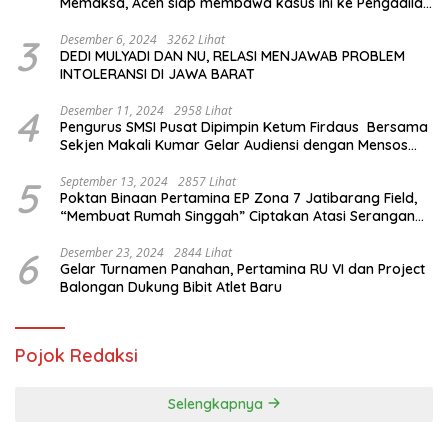
Memaksa, Aceh siap membawa kasus ini ke Pengadilan
Internasional
3
Desember 6, 2024
3262 Lihat
DEDI MULYADI DAN NU, RELASI MENJAWAB PROBLEM
INTOLERANSI DI JAWA BARAT
4
Desember 11, 2024
2958 Lihat
Pengurus SMSI Pusat Dipimpin Ketum Firdaus Bersama
Sekjen Makali Kumar Gelar Audiensi dengan Mensos
Saifullah Yusuf
5
September 13, 2024
2857 Lihat
Poktan Binaan Pertamina EP Zona 7 Jatibarang Field,
“Membuat Rumah Singgah” Ciptakan Atasi Serangan
Hama Tikus
6
Desember 23, 2024
2844 Lihat
Gelar Turnamen Panahan, Pertamina RU VI dan Project
Balongan Dukung Bibit Atlet Baru
Pojok Redaksi
Selengkapnya