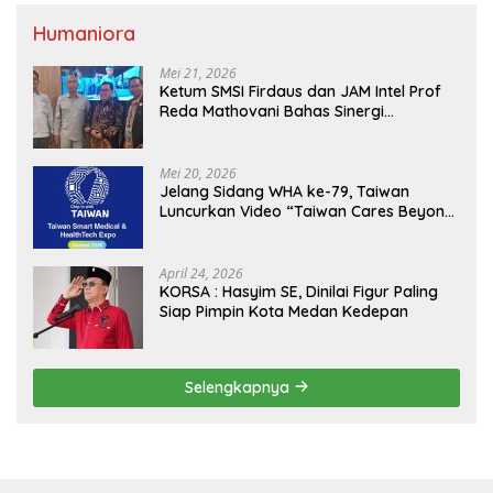
Humaniora
Mei 21, 2026
Ketum SMSI Firdaus dan JAM Intel Prof
Reda Mathovani Bahas Sinergi
Kejagung, ABPEDNAS dan SMSI
Sukseskan Jaga Desa dan Jaga Dapur
MBG, Perkuat Pengawasan Program
Mei 20, 2026
Pemerintah
Jelang Sidang WHA ke-79, Taiwan
Luncurkan Video “Taiwan Cares Beyond
Borders” Promosikan Inovasi Kesehatan
Global
April 24, 2026
KORSA : Hasyim SE, Dinilai Figur Paling
Siap Pimpin Kota Medan Kedepan
Selengkapnya