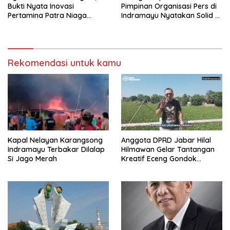
Bukti Nyata Inovasi
Pimpinan Organisasi Pers di
Pertamina Patra Niaga
Indramayu Nyatakan Solid di
Kilang Balongan Dukung Net
Bawah FKJI
Zero Emission 2060
Rekomendasi untuk kamu
Kapal Nelayan Karangsong
Anggota DPRD Jabar Hilal
Indramayu Terbakar Dilalap
Hilmawan Gelar Tantangan
Si Jago Merah
Kreatif Eceng Gondok
Waduk Bojongsari, Sediakan
Hadiah Rp10 Juta dan Modal
Usaha