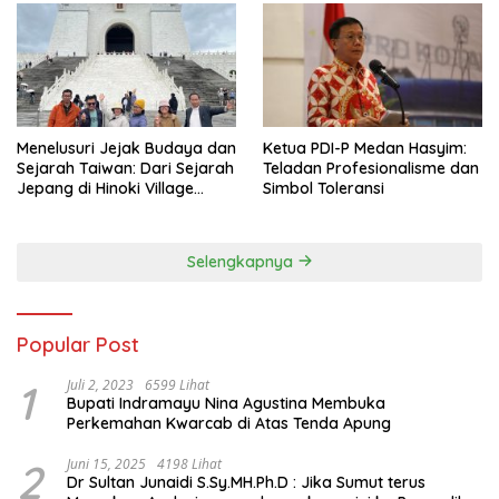
Menelusuri Jejak Budaya dan
Ketua PDI-P Medan Hasyim:
Sejarah Taiwan: Dari Sejarah
Teladan Profesionalisme dan
Jepang di Hinoki Village
Simbol Toleransi
hingga Mengenal Tokoh
Sejarah Chiang Kai-shek di
Memorial Hall
Selengkapnya
Popular Post
1
Juli 2, 2023
6599 Lihat
Bupati Indramayu Nina Agustina Membuka
Perkemahan Kwarcab di Atas Tenda Apung
2
Juni 15, 2025
4198 Lihat
Dr Sultan Junaidi S.Sy.MH.Ph.D : Jika Sumut terus