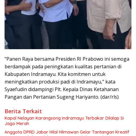
“Panen Raya bersama Presiden RI Prabowo ini semoga
berdampak pada peningkatan kualitas pertanian di
Kabupaten Indramayu. Kita komitmen untuk
meningkatkan produksi padi di Indramayu,” kata
Syaefudin didampingi Plt. Kepala Dinas Ketahanan
Pangan dan Pertanian Sugeng Hariyanto. (dar/rls)
Berita Terkait
Kapal Nelayan Karangsong Indramayu Terbakar Dilalap Si
Jago Merah
Anggota DPRD Jabar Hilal Hilmawan Gelar Tantangan Kreatif