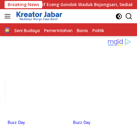
Langsung
 Eceng Gondok Waduk Bojongsari, Sediakan Hadiah Rp10 Juta 
Breaking News
ke
konten
Home
Seni Budaya
Pemerintahan
Bisnis
Politik