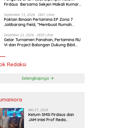
Firdaus Bersama Sekjen Makali Kumar
Gelar Audiensi dengan Mensos Saifullah
Yusuf
September 13, 2024
2861 Lihat
Poktan Binaan Pertamina EP Zona 7
Jatibarang Field, “Membuat Rumah
Singgah” Ciptakan Atasi Serangan Hama
Tikus
Desember 23, 2024
2850 Lihat
Gelar Turnamen Panahan, Pertamina RU
VI dan Project Balongan Dukung Bibit
Atlet Baru
ok Redaksi
Selengkapnya
umaniora
Mei 21, 2026
Ketum SMSI Firdaus dan
JAM Intel Prof Reda
Mathovani Bahas Sinergi