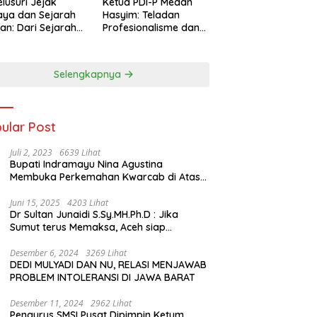
lusuri Jejak
Ketua PDI-P Medan
ya dan Sejarah
Hasyim: Teladan
an: Dari Sejarah
Profesionalisme dan
ng di Hinoki
Simbol Toleransi
age hingga
genal Tokoh
Selengkapnya
rah Chiang Kai-
 di Memorial Hall
ular Post
Juli 2, 2023
6639 Lihat
Bupati Indramayu Nina Agustina
Membuka Perkemahan Kwarcab di Atas
Tenda Apung
Juni 15, 2025
4203 Lihat
Dr Sultan Junaidi S.Sy.MH.Ph.D : Jika
Sumut terus Memaksa, Aceh siap
membawa kasus ini ke Pengadilan
Internasional
Desember 6, 2024
3269 Lihat
DEDI MULYADI DAN NU, RELASI MENJAWAB
PROBLEM INTOLERANSI DI JAWA BARAT
Desember 11, 2024
2962 Lihat
Pengurus SMSI Pusat Dipimpin Ketum