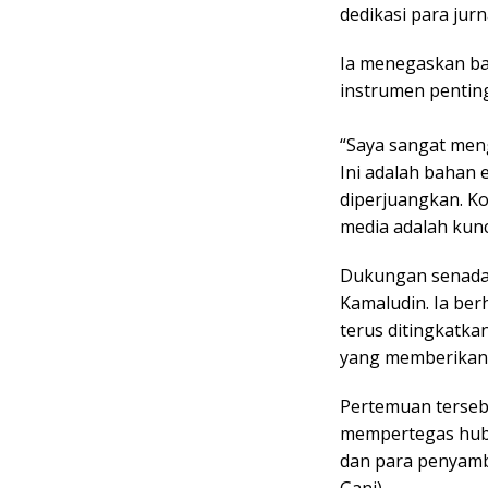
dedikasi para jur
Ia menegaskan ba
instrumen penti
“Saya sangat meng
Ini adalah bahan 
diperjuangkan. Ko
media adalah kunc
​Dukungan senada
Kamaludin. Ia berh
terus ditingkatk
yang memberikan 
​Pertemuan terse
mempertegas hubu
dan para penyambu