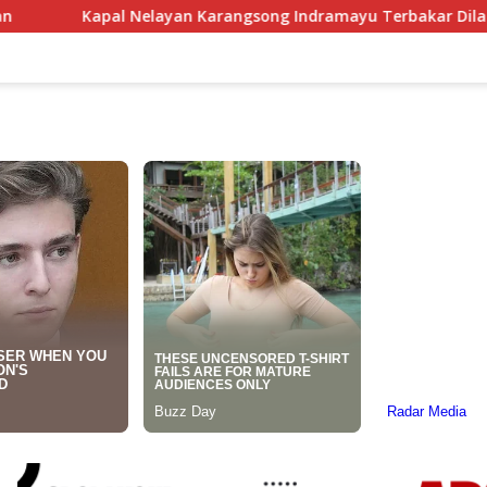
an Karangsong Indramayu Terbakar Dilalap Si Jago Merah