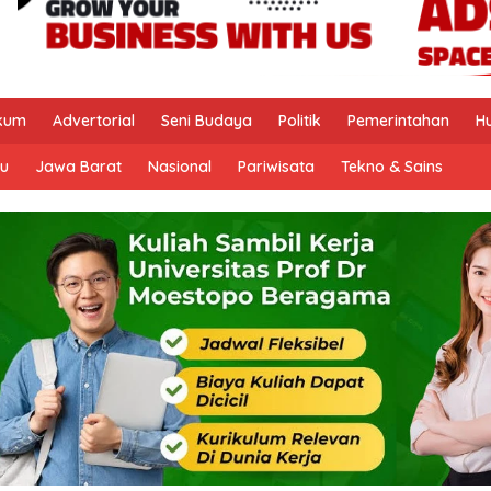
kum
Advertorial
Seni Budaya
Politik
Pemerintahan
H
u
Jawa Barat
Nasional
Pariwisata
Tekno & Sains