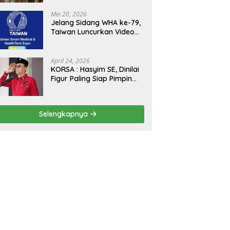
Kejagung, ABPEDNAS dan
SMSI Sukseskan Jaga
Mei 20, 2026
Desa dan Jaga Dapur
Jelang Sidang WHA ke-79,
MBG, Perkuat Pengawasan
Taiwan Luncurkan Video
Program Pemerintah
“Taiwan Cares Beyond
Borders” Promosikan
Inovasi Kesehatan Global
April 24, 2026
KORSA : Hasyim SE, Dinilai
Figur Paling Siap Pimpin
Kota Medan Kedepan
Selengkapnya