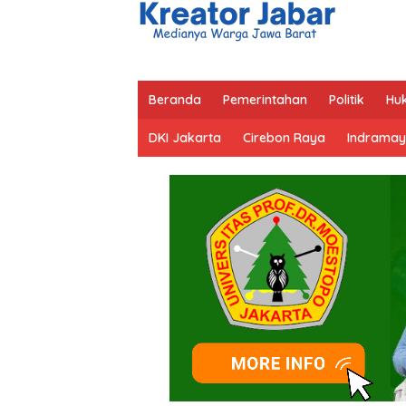
Beranda
Pemerintahan
Politik
Hu
DKI Jakarta
Cirebon Raya
Indramay