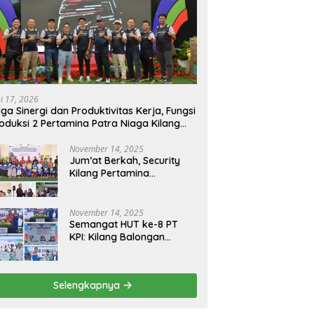
ni 17, 2026
ga Sinergi dan Produktivitas Kerja, Fungsi
oduksi 2 Pertamina Patra Niaga Kilang
longan Gelar Olahraga Bersama
November 14, 2025
Jum’at Berkah, Security
Kilang Pertamina
Balongan Santuni 50 anak
Yatim
November 14, 2025
Semangat HUT ke-8 PT
KPI: Kilang Balongan
Teguhkan Komitmen
Ketahanan Energi dan
Berbagi Bersama
Selengkapnya
Penyandang Disabilitas
dan Yayasan Pendidikan