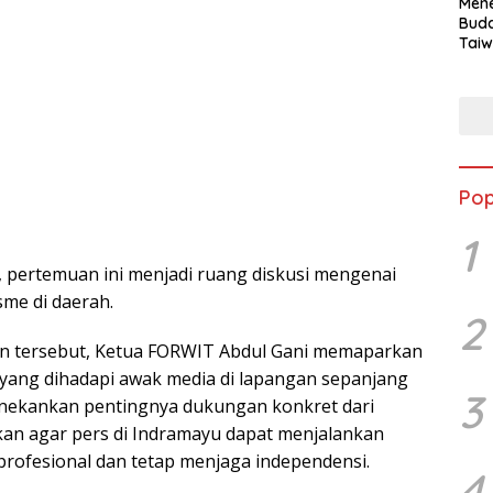
Mene
Buda
Taiw
Jepa
Vill
Men
Seja
shek
Pop
1
i, pertemuan ini menjadi ruang diskusi mengenai
sme di daerah.
2
n tersebut, Ketua FORWIT Abdul Gani memaparkan
 yang dihadapi awak media di lapangan sepanjang
3
enekankan pentingnya dukungan konkret dari
an agar pers di Indramayu dapat menjalankan
profesional dan tetap menjaga independensi.
4