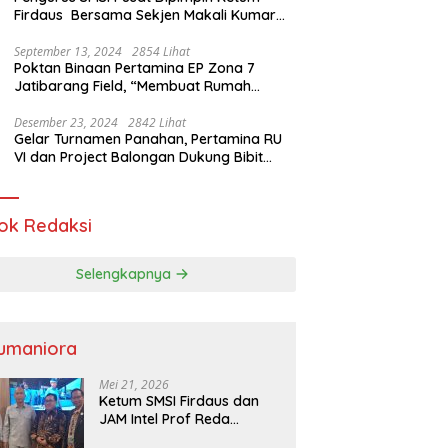
Firdaus Bersama Sekjen Makali Kumar
Gelar Audiensi dengan Mensos Saifullah
Yusuf
September 13, 2024
2854 Lihat
Poktan Binaan Pertamina EP Zona 7
Jatibarang Field, “Membuat Rumah
Singgah” Ciptakan Atasi Serangan Hama
Tikus
Desember 23, 2024
2842 Lihat
Gelar Turnamen Panahan, Pertamina RU
VI dan Project Balongan Dukung Bibit
Atlet Baru
ok Redaksi
Selengkapnya
umaniora
Mei 21, 2026
Ketum SMSI Firdaus dan
JAM Intel Prof Reda
Mathovani Bahas Sinergi