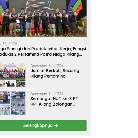
ni 17, 2026
ga Sinergi dan Produktivitas Kerja, Fungsi
oduksi 2 Pertamina Patra Niaga Kilang
longan Gelar Olahraga Bersama
November 14, 2025
Jum’at Berkah, Security
Kilang Pertamina
Balongan Santuni 50 anak
Yatim
November 14, 2025
Semangat HUT ke-8 PT
KPI: Kilang Balongan
Teguhkan Komitmen
Ketahanan Energi dan
Berbagi Bersama
Selengkapnya
Penyandang Disabilitas
dan Yayasan Pendidikan