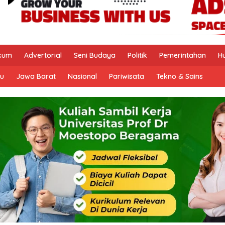
kum
Advertorial
Seni Budaya
Politik
Pemerintahan
H
u
Jawa Barat
Nasional
Pariwisata
Tekno & Sains