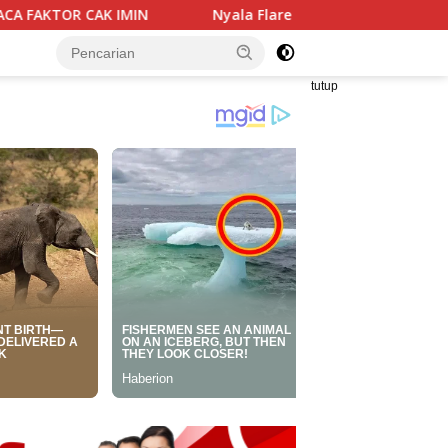
yala Flare Kian Mengecil, Bukti Nyata Inovasi Pertamina Patra
tutup