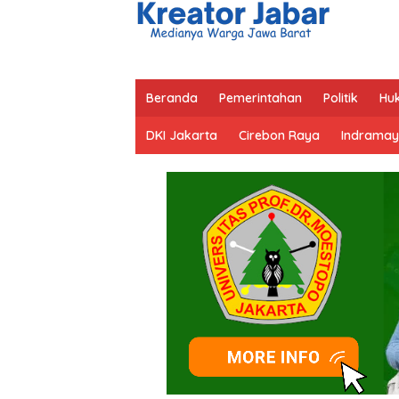
Beranda
Pemerintahan
Politik
Hu
DKI Jakarta
Cirebon Raya
Indramay