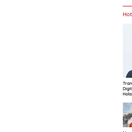
Ho
Tran
Digi
Holi