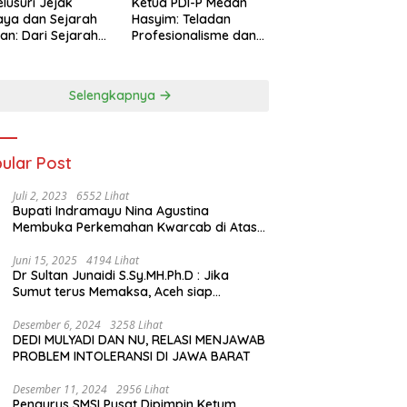
lusuri Jejak
Ketua PDI-P Medan
ya dan Sejarah
Hasyim: Teladan
an: Dari Sejarah
Profesionalisme dan
ng di Hinoki
Simbol Toleransi
age hingga
genal Tokoh
Selengkapnya
rah Chiang Kai-
 di Memorial Hall
ular Post
Juli 2, 2023
6552 Lihat
Bupati Indramayu Nina Agustina
Membuka Perkemahan Kwarcab di Atas
Tenda Apung
Juni 15, 2025
4194 Lihat
Dr Sultan Junaidi S.Sy.MH.Ph.D : Jika
Sumut terus Memaksa, Aceh siap
membawa kasus ini ke Pengadilan
Internasional
Desember 6, 2024
3258 Lihat
DEDI MULYADI DAN NU, RELASI MENJAWAB
PROBLEM INTOLERANSI DI JAWA BARAT
Desember 11, 2024
2956 Lihat
Pengurus SMSI Pusat Dipimpin Ketum