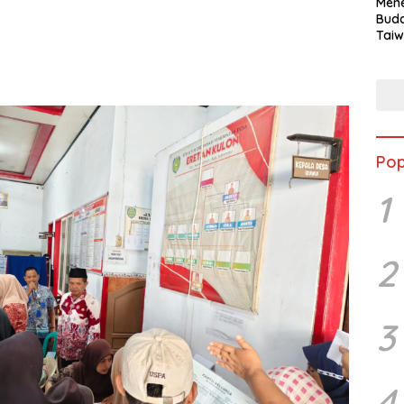
Mene
Buda
Taiw
Jepa
Vill
Men
Seja
shek
Pop
1
2
3
4