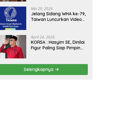
Kejagung, ABPEDNAS dan
SMSI Sukseskan Jaga
Mei 20, 2026
Desa dan Jaga Dapur
Jelang Sidang WHA ke-79,
MBG, Perkuat Pengawasan
Taiwan Luncurkan Video
Program Pemerintah
“Taiwan Cares Beyond
Borders” Promosikan
Inovasi Kesehatan Global
April 24, 2026
KORSA : Hasyim SE, Dinilai
Figur Paling Siap Pimpin
Kota Medan Kedepan
Selengkapnya