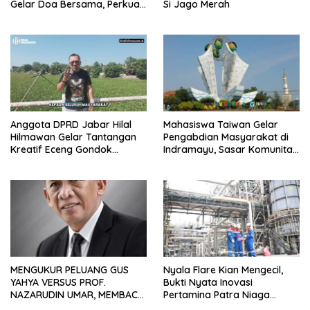
Gelar Doa Bersama, Perkuat
Si Jago Merah
Integritas dan Keberkahan
Anggota DPRD Jabar Hilal
Mahasiswa Taiwan Gelar
Hilmawan Gelar Tantangan
Pengabdian Masyarakat di
Kreatif Eceng Gondok
Indramayu, Sasar Komunitas
Waduk Bojongsari, Sediakan
Pekerja Migran Indonesia
Hadiah Rp10 Juta dan Modal
Usaha
MENGUKUR PELUANG GUS
Nyala Flare Kian Mengecil,
YAHYA VERSUS PROF.
Bukti Nyata Inovasi
NAZARUDIN UMAR, MEMBACA
Pertamina Patra Niaga
FAKTOR CAK IMIN
Kilang Balongan Dukung Net