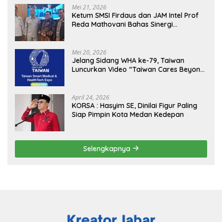
Mei 21, 2026
Ketum SMSI Firdaus dan JAM Intel Prof
Reda Mathovani Bahas Sinergi
Kejagung, ABPEDNAS dan SMSI
Sukseskan Jaga Desa dan Jaga Dapur
MBG, Perkuat Pengawasan Program
Mei 20, 2026
Pemerintah
Jelang Sidang WHA ke-79, Taiwan
Luncurkan Video “Taiwan Cares Beyond
Borders” Promosikan Inovasi Kesehatan
Global
April 24, 2026
KORSA : Hasyim SE, Dinilai Figur Paling
Siap Pimpin Kota Medan Kedepan
Selengkapnya