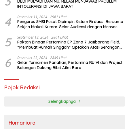
3
DEDI MULYADI DAN NU, RELASI MENJAWAB PROBLEM
INTOLERANSI DI JAWA BARAT
4
Desember 11, 2024
2961 Lihat
Pengurus SMSI Pusat Dipimpin Ketum Firdaus Bersama
Sekjen Makali Kumar Gelar Audiensi dengan Mensos
Saifullah Yusuf
5
September 13, 2024
2861 Lihat
Poktan Binaan Pertamina EP Zona 7 Jatibarang Field,
“Membuat Rumah Singgah” Ciptakan Atasi Serangan
Hama Tikus
6
Desember 23, 2024
2849 Lihat
Gelar Turnamen Panahan, Pertamina RU VI dan Project
Balongan Dukung Bibit Atlet Baru
Pojok Redaksi
Selengkapnya
Humaniora