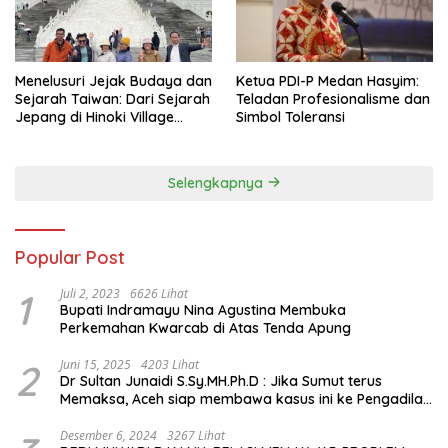
Menelusuri Jejak Budaya dan
Ketua PDI-P Medan Hasyim:
Sejarah Taiwan: Dari Sejarah
Teladan Profesionalisme dan
Jepang di Hinoki Village
Simbol Toleransi
hingga Mengenal Tokoh
Sejarah Chiang Kai-shek di
Memorial Hall
Selengkapnya
Popular Post
1
Juli 2, 2023
6626 Lihat
Bupati Indramayu Nina Agustina Membuka
Perkemahan Kwarcab di Atas Tenda Apung
2
Juni 15, 2025
4203 Lihat
Dr Sultan Junaidi S.Sy.MH.Ph.D : Jika Sumut terus
Memaksa, Aceh siap membawa kasus ini ke Pengadilan
Internasional
Desember 6, 2024
3267 Lihat