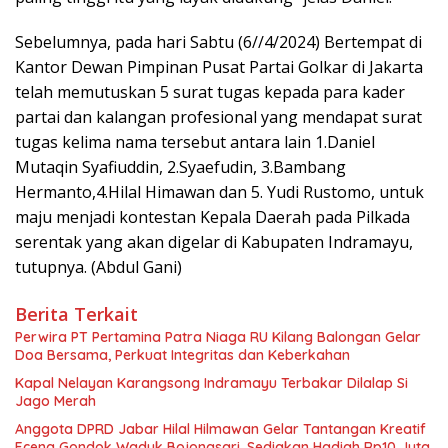
Sebelumnya, pada hari Sabtu (6//4/2024) Bertempat di
Kantor Dewan Pimpinan Pusat Partai Golkar di Jakarta
telah memutuskan 5 surat tugas kepada para kader
partai dan kalangan profesional yang mendapat surat
tugas kelima nama tersebut antara lain 1.Daniel
Mutaqin Syafiuddin, 2.Syaefudin, 3.Bambang
Hermanto,4.Hilal Himawan dan 5. Yudi Rustomo, untuk
maju menjadi kontestan Kepala Daerah pada Pilkada
serentak yang akan digelar di Kabupaten Indramayu,
tutupnya. (Abdul Gani)
Berita Terkait
Perwira PT Pertamina Patra Niaga RU Kilang Balongan Gelar
Doa Bersama, Perkuat Integritas dan Keberkahan
Kapal Nelayan Karangsong Indramayu Terbakar Dilalap Si
Jago Merah
Anggota DPRD Jabar Hilal Hilmawan Gelar Tantangan Kreatif
Eceng Gondok Waduk Bojongsari, Sediakan Hadiah Rp10 Juta