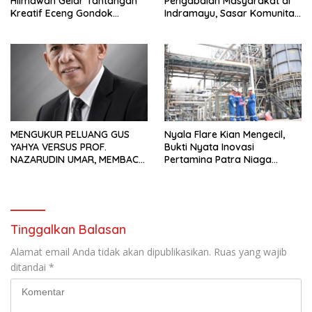
Hilmawan Gelar Tantangan
Pengabdian Masyarakat di
Kreatif Eceng Gondok
Indramayu, Sasar Komunitas
Waduk Bojongsari, Sediakan
Pekerja Migran Indonesia
Hadiah Rp10 Juta dan Modal
Usaha
MENGUKUR PELUANG GUS
Nyala Flare Kian Mengecil,
YAHYA VERSUS PROF.
Bukti Nyata Inovasi
NAZARUDIN UMAR, MEMBACA
Pertamina Patra Niaga
FAKTOR CAK IMIN
Kilang Balongan Dukung Net
Zero Emission 2060
Tinggalkan Balasan
Alamat email Anda tidak akan dipublikasikan.
Ruas yang wajib
ditandai
*