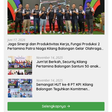
Juni 17, 2026
Jaga Sinergi dan Produktivitas Kerja, Fungsi Produksi 2
Pertamina Patra Niaga Kilang Balongan Gelar Olahraga
Bersama
November 14, 2025
Jum’at Berkah, Security Kilang
Pertamina Balongan Santuni 50 anak
Yatim
November 14, 2025
Semangat HUT ke-8 PT KPI: Kilang
Balongan Teguhkan Komitmen
Ketahanan Energi dan Berbagi Bersama
Penyandang Disabilitas dan Yayasan
Pendidikan
Selengkapnya