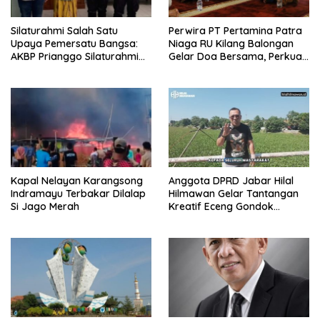
Silaturahmi Salah Satu
Perwira PT Pertamina Patra
Upaya Pemersatu Bangsa:
Niaga RU Kilang Balongan
AKBP Prianggo Silaturahmi
Gelar Doa Bersama, Perkuat
dengan Ketua PWNU Jawa
Integritas dan Keberkahan
Barat, H.Juhadi Muhammad
Kapal Nelayan Karangsong
Anggota DPRD Jabar Hilal
Indramayu Terbakar Dilalap
Hilmawan Gelar Tantangan
Si Jago Merah
Kreatif Eceng Gondok
Waduk Bojongsari, Sediakan
Hadiah Rp10 Juta dan Modal
Usaha