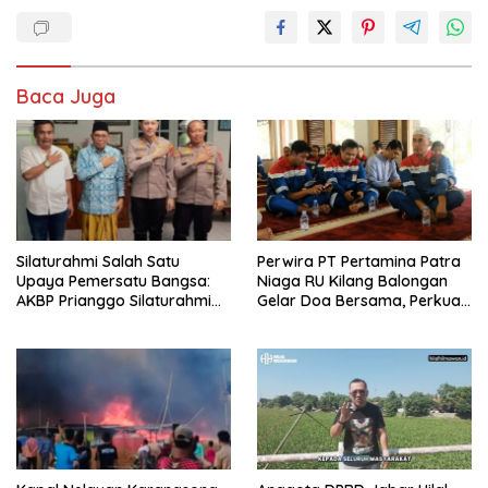
Baca Juga
Silaturahmi Salah Satu
Perwira PT Pertamina Patra
Upaya Pemersatu Bangsa:
Niaga RU Kilang Balongan
AKBP Prianggo Silaturahmi
Gelar Doa Bersama, Perkuat
dengan Ketua PWNU Jawa
Integritas dan Keberkahan
Barat, H.Juhadi Muhammad