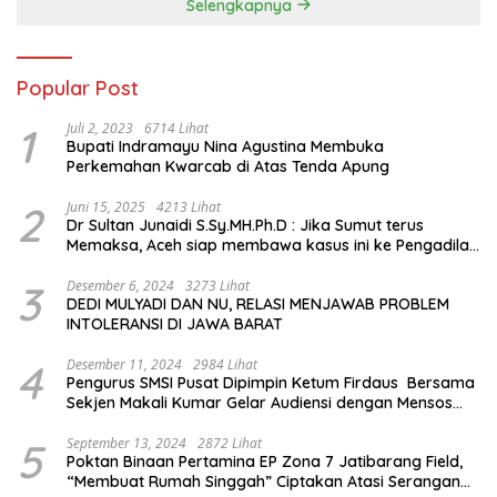
Selengkapnya
Popular Post
1
Juli 2, 2023
6714 Lihat
Bupati Indramayu Nina Agustina Membuka
Perkemahan Kwarcab di Atas Tenda Apung
2
Juni 15, 2025
4213 Lihat
Dr Sultan Junaidi S.Sy.MH.Ph.D : Jika Sumut terus
Memaksa, Aceh siap membawa kasus ini ke Pengadilan
Internasional
3
Desember 6, 2024
3273 Lihat
DEDI MULYADI DAN NU, RELASI MENJAWAB PROBLEM
INTOLERANSI DI JAWA BARAT
4
Desember 11, 2024
2984 Lihat
Pengurus SMSI Pusat Dipimpin Ketum Firdaus Bersama
Sekjen Makali Kumar Gelar Audiensi dengan Mensos
Saifullah Yusuf
5
September 13, 2024
2872 Lihat
Poktan Binaan Pertamina EP Zona 7 Jatibarang Field,
“Membuat Rumah Singgah” Ciptakan Atasi Serangan