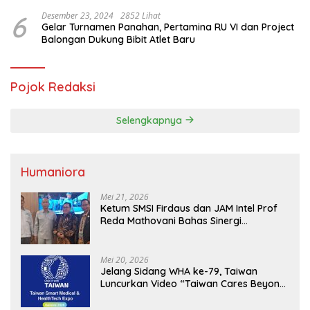
Hama Tikus
6
Desember 23, 2024
2852 Lihat
Gelar Turnamen Panahan, Pertamina RU VI dan Project
Balongan Dukung Bibit Atlet Baru
Pojok Redaksi
Selengkapnya
Humaniora
Mei 21, 2026
Ketum SMSI Firdaus dan JAM Intel Prof
Reda Mathovani Bahas Sinergi
Kejagung, ABPEDNAS dan SMSI
Sukseskan Jaga Desa dan Jaga Dapur
MBG, Perkuat Pengawasan Program
Mei 20, 2026
Pemerintah
Jelang Sidang WHA ke-79, Taiwan
Luncurkan Video “Taiwan Cares Beyond
Borders” Promosikan Inovasi Kesehatan
Global