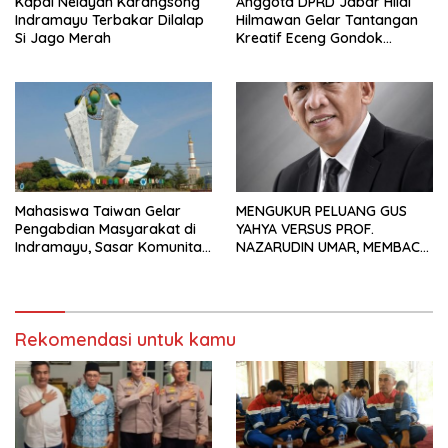
Kapal Nelayan Karangsong
Anggota DPRD Jabar Hilal
Indramayu Terbakar Dilalap
Hilmawan Gelar Tantangan
Si Jago Merah
Kreatif Eceng Gondok
Waduk Bojongsari, Sediakan
Hadiah Rp10 Juta dan Modal
Usaha
Mahasiswa Taiwan Gelar
MENGUKUR PELUANG GUS
Pengabdian Masyarakat di
YAHYA VERSUS PROF.
Indramayu, Sasar Komunitas
NAZARUDIN UMAR, MEMBACA
Pekerja Migran Indonesia
FAKTOR CAK IMIN
Rekomendasi untuk kamu