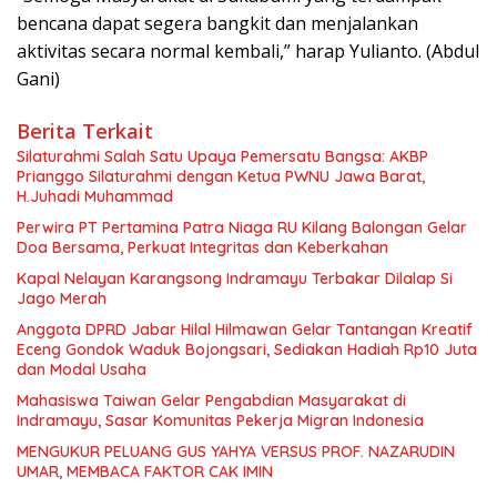
bencana dapat segera bangkit dan menjalankan
aktivitas secara normal kembali,” harap Yulianto. (Abdul
Gani)
Berita Terkait
Silaturahmi Salah Satu Upaya Pemersatu Bangsa: AKBP
Prianggo Silaturahmi dengan Ketua PWNU Jawa Barat,
H.Juhadi Muhammad
Perwira PT Pertamina Patra Niaga RU Kilang Balongan Gelar
Doa Bersama, Perkuat Integritas dan Keberkahan
Kapal Nelayan Karangsong Indramayu Terbakar Dilalap Si
Jago Merah
Anggota DPRD Jabar Hilal Hilmawan Gelar Tantangan Kreatif
Eceng Gondok Waduk Bojongsari, Sediakan Hadiah Rp10 Juta
dan Modal Usaha
Mahasiswa Taiwan Gelar Pengabdian Masyarakat di
Indramayu, Sasar Komunitas Pekerja Migran Indonesia
MENGUKUR PELUANG GUS YAHYA VERSUS PROF. NAZARUDIN
UMAR, MEMBACA FAKTOR CAK IMIN