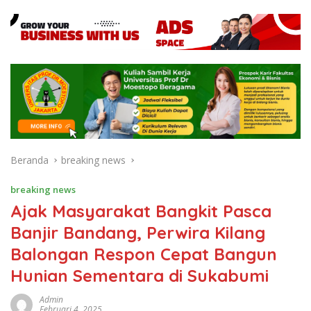
Beranda
breaking news
breaking news
Ajak Masyarakat Bangkit Pasca
Banjir Bandang, Perwira Kilang
Balongan Respon Cepat Bangun
Hunian Sementara di Sukabumi
Admin
Februari 4, 2025