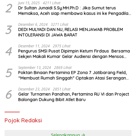
2
Juni 15, 2025
4211 Lihat
Dr Sultan Junaidi S.Sy.MH.Ph.D : Jika Sumut terus
Memaksa, Aceh siap membawa kasus ini ke Pengadilan
Internasional
3
Desember 6, 2024
3271 Lihat
DEDI MULYADI DAN NU, RELASI MENJAWAB PROBLEM
INTOLERANSI DI JAWA BARAT
4
Desember 11, 2024
2975 Lihat
Pengurus SMSI Pusat Dipimpin Ketum Firdaus Bersama
Sekjen Makali Kumar Gelar Audiensi dengan Mensos
Saifullah Yusuf
5
September 13, 2024
2869 Lihat
Poktan Binaan Pertamina EP Zona 7 Jatibarang Field,
“Membuat Rumah Singgah” Ciptakan Atasi Serangan
Hama Tikus
6
Desember 23, 2024
2851 Lihat
Gelar Turnamen Panahan, Pertamina RU VI dan Project
Balongan Dukung Bibit Atlet Baru
Pojok Redaksi
Selengkapnya