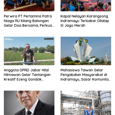
Perwira PT Pertamina Patra
Kapal Nelayan Karangsong
Niaga RU Kilang Balongan
Indramayu Terbakar Dilalap
Gelar Doa Bersama, Perkuat
Si Jago Merah
Integritas dan Keberkahan
Anggota DPRD Jabar Hilal
Mahasiswa Taiwan Gelar
Hilmawan Gelar Tantangan
Pengabdian Masyarakat di
Kreatif Eceng Gondok
Indramayu, Sasar Komunitas
Waduk Bojongsari, Sediakan
Pekerja Migran Indonesia
Hadiah Rp10 Juta dan Modal
Usaha