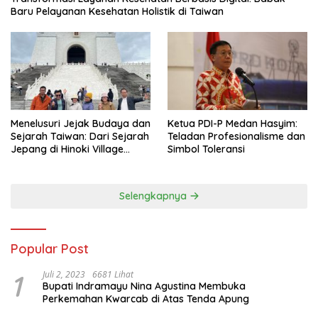
Baru Pelayanan Kesehatan Holistik di Taiwan
Menelusuri Jejak Budaya dan
Ketua PDI-P Medan Hasyim:
Sejarah Taiwan: Dari Sejarah
Teladan Profesionalisme dan
Jepang di Hinoki Village
Simbol Toleransi
hingga Mengenal Tokoh
Sejarah Chiang Kai-shek di
Memorial Hall
Selengkapnya
Popular Post
1
Juli 2, 2023
6681 Lihat
Bupati Indramayu Nina Agustina Membuka
Perkemahan Kwarcab di Atas Tenda Apung