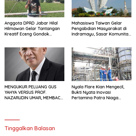
Anggota DPRD Jabar Hilal
Mahasiswa Taiwan Gelar
Hilmawan Gelar Tantangan
Pengabdian Masyarakat di
Kreatif Eceng Gondok
Indramayu, Sasar Komunitas
Waduk Bojongsari, Sediakan
Pekerja Migran Indonesia
Hadiah Rp10 Juta dan Modal
Usaha
MENGUKUR PELUANG GUS
Nyala Flare Kian Mengecil,
YAHYA VERSUS PROF.
Bukti Nyata Inovasi
NAZARUDIN UMAR, MEMBACA
Pertamina Patra Niaga
FAKTOR CAK IMIN
Kilang Balongan Dukung Net
Zero Emission 2060
Tinggalkan Balasan