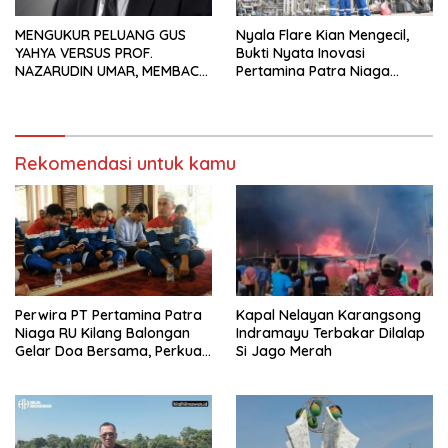
MENGUKUR PELUANG GUS
Nyala Flare Kian Mengecil,
YAHYA VERSUS PROF.
Bukti Nyata Inovasi
NAZARUDIN UMAR, MEMBACA
Pertamina Patra Niaga
FAKTOR CAK IMIN
Kilang Balongan Dukung Net
Zero Emission 2060
Rekomendasi untuk kamu
Perwira PT Pertamina Patra
Kapal Nelayan Karangsong
Niaga RU Kilang Balongan
Indramayu Terbakar Dilalap
Gelar Doa Bersama, Perkuat
Si Jago Merah
Integritas dan Keberkahan