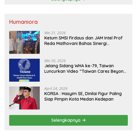
Humaniora
Mei 21, 2026
Ketum SMSI Firdaus dan JAM Intel Prof
Reda Mathovani Bahas Sinergi
Kejagung, ABPEDNAS dan SMSI
Sukseskan Jaga Desa dan Jaga Dapur
MBG, Perkuat Pengawasan Program
Mei 20, 2026
Pemerintah
Jelang Sidang WHA ke-79, Taiwan
Luncurkan Video “Taiwan Cares Beyond
Borders” Promosikan Inovasi Kesehatan
Global
April 24, 2026
KORSA : Hasyim SE, Dinilai Figur Paling
Siap Pimpin Kota Medan Kedepan
Selengkapnya