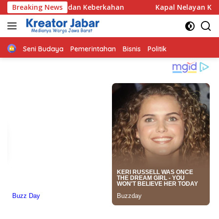
s dan Keberkahan
Breaking News
Kapal Nelayan Karangsong Indramayu
Home
Seni Budaya
Pemerintahan
Bisnis
Politik