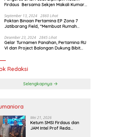
Firdaus Bersama Sekjen Makali Kumar
Gelar Audiensi dengan Mensos Saifullah
Yusuf
September 13, 2024
2860 Lihat
Poktan Binaan Pertamina EP Zona 7
Jatibarang Field, “Membuat Rumah
Singgah” Ciptakan Atasi Serangan Hama
Tikus
Desember 23, 2024
2845 Lihat
Gelar Turnamen Panahan, Pertamina RU
VI dan Project Balongan Dukung Bibit
Atlet Baru
ok Redaksi
Selengkapnya
umaniora
Mei 21, 2026
Ketum SMSI Firdaus dan
JAM Intel Prof Reda
Mathovani Bahas Sinergi