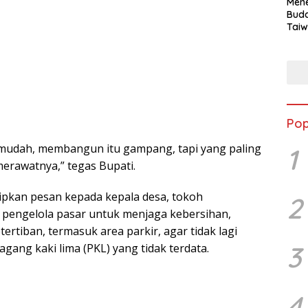
Mene
Buda
Taiw
Jepa
Vill
Men
Seja
shek
Pop
udah, membangun itu gampang, tapi yang paling
1
merawatnya,” tegas Bupati.
ipkan pesan kepada kepala desa, tokoh
2
 pengelola pasar untuk menjaga kebersihan,
ertiban, termasuk area parkir, agar tidak lagi
3
agang kaki lima (PKL) yang tidak terdata.
4