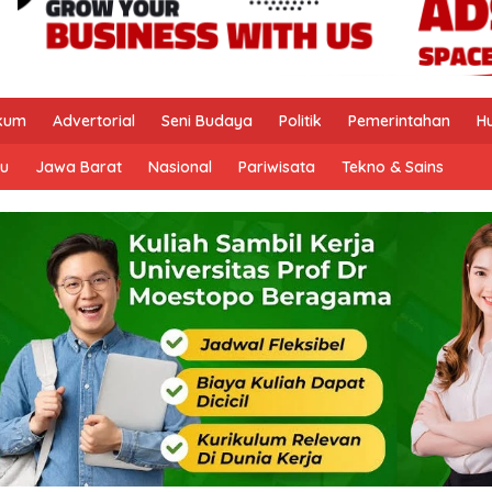
kum
Advertorial
Seni Budaya
Politik
Pemerintahan
H
u
Jawa Barat
Nasional
Pariwisata
Tekno & Sains