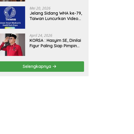
Kejagung, ABPEDNAS dan
SMSI Sukseskan Jaga
Mei 20, 2026
Desa dan Jaga Dapur
Jelang Sidang WHA ke-79,
MBG, Perkuat Pengawasan
Taiwan Luncurkan Video
Program Pemerintah
“Taiwan Cares Beyond
Borders” Promosikan
Inovasi Kesehatan Global
April 24, 2026
KORSA : Hasyim SE, Dinilai
Figur Paling Siap Pimpin
Kota Medan Kedepan
Selengkapnya