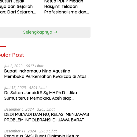
lusuri Jejak
Ketua PDI-P Medan
ya dan Sejarah
Hasyim: Teladan
an: Dari Sejarah
Profesionalisme dan
ng di Hinoki
Simbol Toleransi
age hingga
genal Tokoh
Selengkapnya
rah Chiang Kai-
 di Memorial Hall
ular Post
Juli 2, 2023
6617 Lihat
Bupati Indramayu Nina Agustina
Membuka Perkemahan Kwarcab di Atas
Tenda Apung
Juni 15, 2025
4201 Lihat
Dr Sultan Junaidi S.Sy.MH.Ph.D : Jika
Sumut terus Memaksa, Aceh siap
membawa kasus ini ke Pengadilan
Internasional
Desember 6, 2024
3265 Lihat
DEDI MULYADI DAN NU, RELASI MENJAWAB
PROBLEM INTOLERANSI DI JAWA BARAT
Desember 11, 2024
2960 Lihat
Pengurus SMSI Pusat Dipimpin Ketum