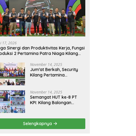
ni 17, 2026
ga Sinergi dan Produktivitas Kerja, Fungsi
oduksi 2 Pertamina Patra Niaga Kilang
longan Gelar Olahraga Bersama
November 14, 2025
Jum’at Berkah, Security
Kilang Pertamina
Balongan Santuni 50 anak
Yatim
November 14, 2025
Semangat HUT ke-8 PT
KPI: Kilang Balongan
Teguhkan Komitmen
Ketahanan Energi dan
Berbagi Bersama
Selengkapnya
Penyandang Disabilitas
dan Yayasan Pendidikan