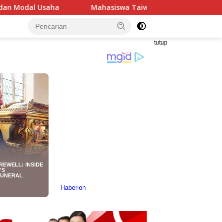
Mahasiswa Taiwan Gelar Pengabdian Masyarakat di Indramayu
tutup