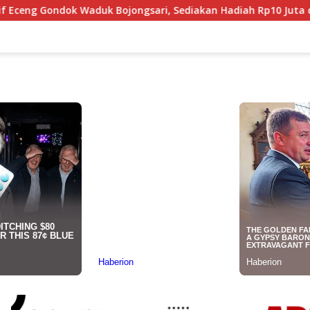
ojongsari, Sediakan Hadiah Rp10 Juta dan Modal Usaha