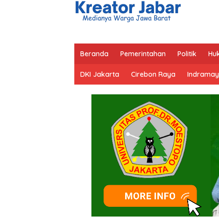
Beranda
Pemerintahan
Politik
Hu
DKI Jakarta
Cirebon Raya
Indramay