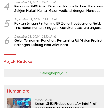
4
Desember 11, 2024
2961 Lihat
Pengurus SMSI Pusat Dipimpin Ketum Firdaus Bersama
Sekjen Makali Kumar Gelar Audiensi dengan Mensos
Saifullah Yusuf
5
September 13, 2024
2861 Lihat
Poktan Binaan Pertamina EP Zona 7 Jatibarang Field,
“Membuat Rumah Singgah” Ciptakan Atasi Serangan
Hama Tikus
6
Desember 23, 2024
2850 Lihat
Gelar Turnamen Panahan, Pertamina RU VI dan Project
Balongan Dukung Bibit Atlet Baru
Pojok Redaksi
Selengkapnya
Humaniora
Mei 21, 2026
Ketum SMSI Firdaus dan JAM Intel Prof