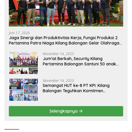
Juni 17, 2026
Jaga Sinergi dan Produktivitas Kerja, Fungsi Produksi 2
Pertamina Patra Niaga Kilang Balongan Gelar Olahraga
Bersama
November 14, 2025
Jum’at Berkah, Security Kilang
Pertamina Balongan Santuni 50 anak
Yatim
November 14, 2025
Semangat HUT ke-8 PT KPI: Kilang
Balongan Teguhkan Komitmen
Ketahanan Energi dan Berbagi Bersama
Penyandang Disabilitas dan Yayasan
Pendidikan
Selengkapnya