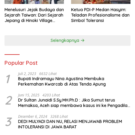
Menelusuri Jejak Budaya dan
Ketua PDI-P Medan Hasyim:
Sejarah Taiwan: Dari Sejarah
Teladan Profesionalisme dan
Jepang di Hinoki Village
Simbol Toleransi
hingga Mengenal Tokoh
Sejarah Chiang Kai-shek di
Memorial Hall
Selengkapnya
Popular Post
1
Juli 2, 2023
6632 Lihat
Bupati Indramayu Nina Agustina Membuka
Perkemahan Kwarcab di Atas Tenda Apung
2
Juni 15, 2025
4203 Lihat
Dr Sultan Junaidi S.Sy.MH.Ph.D : Jika Sumut terus
Memaksa, Aceh siap membawa kasus ini ke Pengadilan
Internasional
3
Desember 6, 2024
3268 Lihat
DEDI MULYADI DAN NU, RELASI MENJAWAB PROBLEM
INTOLERANSI DI JAWA BARAT