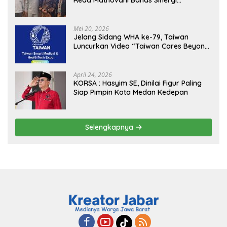
Reda Mathovani Bahas Sinergi
Kejagung, ABPEDNAS dan SMSI
Sukseskan Jaga Desa dan Jaga Dapur
MBG, Perkuat Pengawasan Program
Mei 20, 2026
Pemerintah
Jelang Sidang WHA ke-79, Taiwan
Luncurkan Video “Taiwan Cares Beyond
Borders” Promosikan Inovasi Kesehatan
Global
April 24, 2026
KORSA : Hasyim SE, Dinilai Figur Paling
Siap Pimpin Kota Medan Kedepan
Selengkapnya