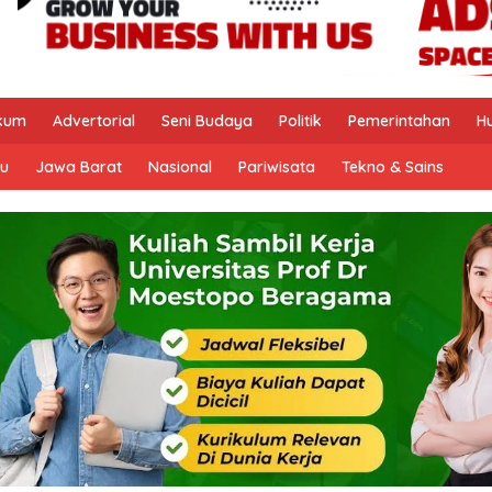
kum
Advertorial
Seni Budaya
Politik
Pemerintahan
H
u
Jawa Barat
Nasional
Pariwisata
Tekno & Sains