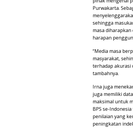
pihak mengenai p
Purwakarta. Seba
menyelenggarakan
sehingga masukan
masa diharapkan 
harapan penggun
“Media masa berp
masyarakat, sehi
terhadap akurasi 
tambahnya.
Irna juga meneka
juga memiliki dat
maksimal untuk 
BPS se-Indonesia
penilaian yang ke
peningkatan inde