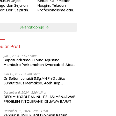
lusuri Jejak
Ketua PDI-P Medan
ya dan Sejarah
Hasyim: Teladan
an: Dari Sejarah
Profesionalisme dan
ng di Hinoki
Simbol Toleransi
age hingga
genal Tokoh
Selengkapnya
rah Chiang Kai-
 di Memorial Hall
ular Post
Juli 2, 2023
6607 Lihat
Bupati Indramayu Nina Agustina
Membuka Perkemahan Kwarcab di Atas
Tenda Apung
Juni 15, 2025
4200 Lihat
Dr Sultan Junaidi S.Sy.MH.Ph.D : Jika
Sumut terus Memaksa, Aceh siap
membawa kasus ini ke Pengadilan
Internasional
Desember 6, 2024
3264 Lihat
DEDI MULYADI DAN NU, RELASI MENJAWAB
PROBLEM INTOLERANSI DI JAWA BARAT
Desember 11, 2024
2958 Lihat
Pengurus SMSI Pusat Dipimpin Ketum