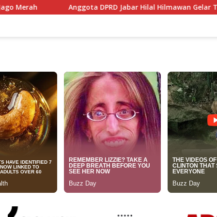
ota DPRD Jabar Hilal Hilmawan Gelar Tantangan Kreatif Eceng