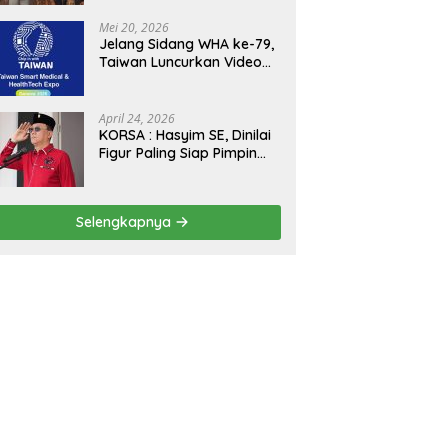
Kejagung, ABPEDNAS dan
SMSI Sukseskan Jaga
Mei 20, 2026
Desa dan Jaga Dapur
Jelang Sidang WHA ke-79,
MBG, Perkuat Pengawasan
Taiwan Luncurkan Video
Program Pemerintah
“Taiwan Cares Beyond
Borders” Promosikan
Inovasi Kesehatan Global
April 24, 2026
KORSA : Hasyim SE, Dinilai
Figur Paling Siap Pimpin
Kota Medan Kedepan
Selengkapnya