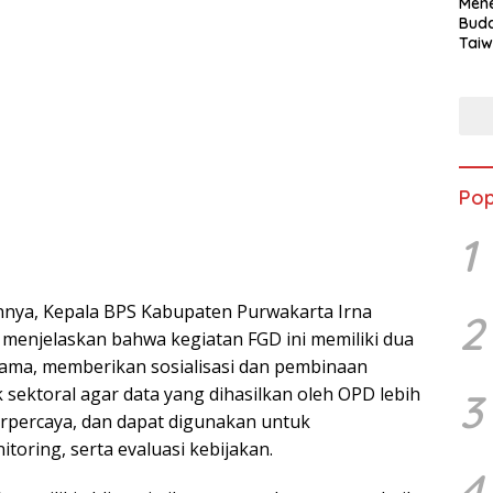
Mene
Buda
Taiw
Jepa
Vill
Men
Seja
shek
Pop
1
nya, Kepala BPS Kabupaten Purwakarta Irna
2
.E., menjelaskan bahwa kegiatan FGD ini memiliki dua
tama, memberikan sosialisasi dan pembinaan
k sektoral agar data yang dihasilkan oleh OPD lebih
3
terpercaya, dan dapat digunakan untuk
toring, serta evaluasi kebijakan.
4