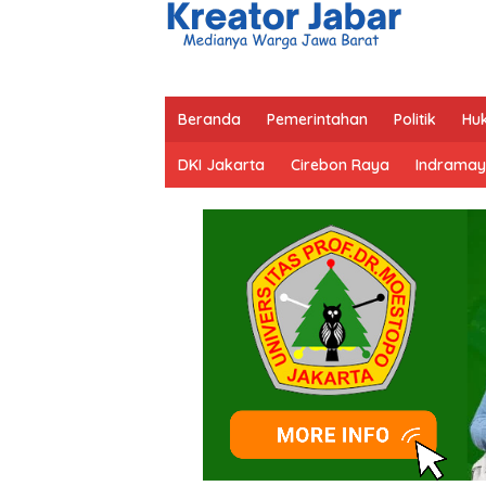
Beranda
Pemerintahan
Politik
Hu
DKI Jakarta
Cirebon Raya
Indramay