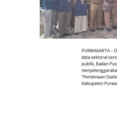
PURWAKARTA – Da
data sektoral ser
publik, Badan Pus
menyelenggarakan
“Pembinaan Statis
Kabupaten Purwak