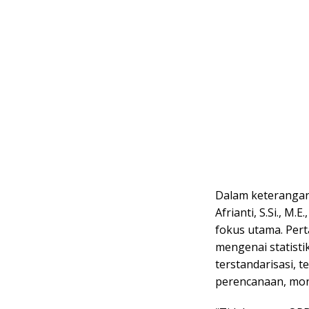
Dalam keterangan
Afrianti, S.Si., M
fokus utama. Per
mengenai statisti
terstandarisasi, 
perencanaan, moni