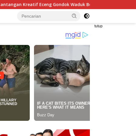
 Gondok Waduk Bojongsari, Sediakan Hadiah Rp10 Juta dan Mod
tutup