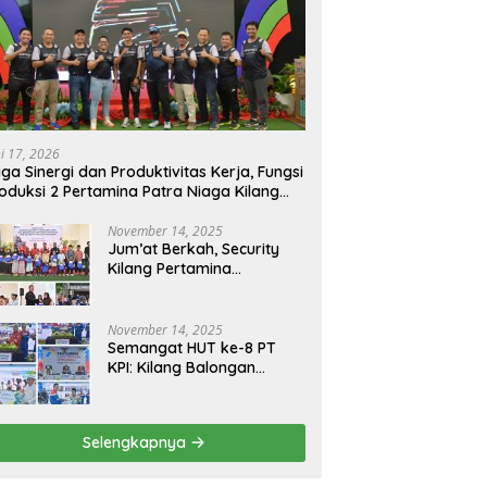
ni 17, 2026
ga Sinergi dan Produktivitas Kerja, Fungsi
oduksi 2 Pertamina Patra Niaga Kilang
longan Gelar Olahraga Bersama
November 14, 2025
Jum’at Berkah, Security
Kilang Pertamina
Balongan Santuni 50 anak
Yatim
November 14, 2025
Semangat HUT ke-8 PT
KPI: Kilang Balongan
Teguhkan Komitmen
Ketahanan Energi dan
Berbagi Bersama
Selengkapnya
Penyandang Disabilitas
dan Yayasan Pendidikan