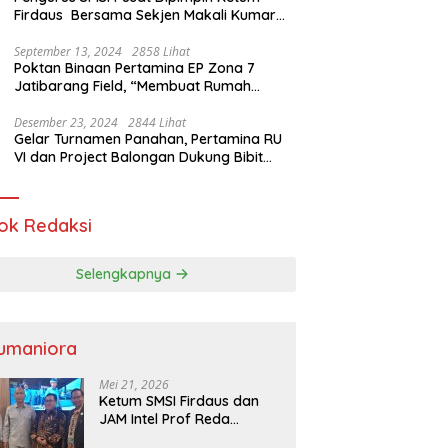
Firdaus Bersama Sekjen Makali Kumar
Gelar Audiensi dengan Mensos Saifullah
Yusuf
September 13, 2024
2858 Lihat
Poktan Binaan Pertamina EP Zona 7
Jatibarang Field, “Membuat Rumah
Singgah” Ciptakan Atasi Serangan Hama
Tikus
Desember 23, 2024
2844 Lihat
Gelar Turnamen Panahan, Pertamina RU
VI dan Project Balongan Dukung Bibit
Atlet Baru
ok Redaksi
Selengkapnya
umaniora
Mei 21, 2026
Ketum SMSI Firdaus dan
JAM Intel Prof Reda
Mathovani Bahas Sinergi