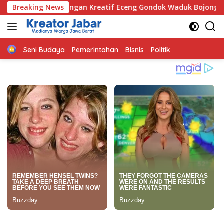
Langsung
ntangan Kreatif Eceng Gondok Waduk Bojongsari, Sediakan Had
Breaking News
ke
konten
Home
Seni Budaya
Pemerintahan
Bisnis
Politik