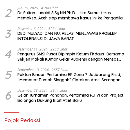
2
Juni 15, 2025
4198 Lihat
Dr Sultan Junaidi S.Sy.MH.Ph.D : Jika Sumut terus
Memaksa, Aceh siap membawa kasus ini ke Pengadilan
Internasional
3
Desember 6, 2024
3264 Lihat
DEDI MULYADI DAN NU, RELASI MENJAWAB PROBLEM
INTOLERANSI DI JAWA BARAT
4
Desember 11, 2024
2958 Lihat
Pengurus SMSI Pusat Dipimpin Ketum Firdaus Bersama
Sekjen Makali Kumar Gelar Audiensi dengan Mensos
Saifullah Yusuf
5
September 13, 2024
2857 Lihat
Poktan Binaan Pertamina EP Zona 7 Jatibarang Field,
“Membuat Rumah Singgah” Ciptakan Atasi Serangan
Hama Tikus
6
Desember 23, 2024
2844 Lihat
Gelar Turnamen Panahan, Pertamina RU VI dan Project
Balongan Dukung Bibit Atlet Baru
Pojok Redaksi