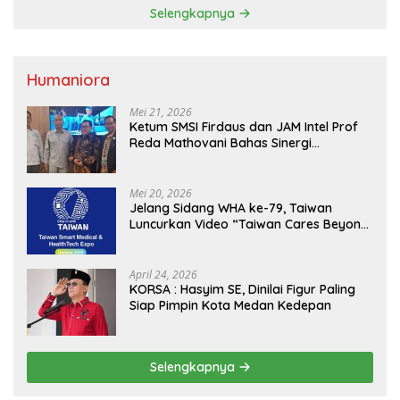
Selengkapnya
Humaniora
Mei 21, 2026
Ketum SMSI Firdaus dan JAM Intel Prof
Reda Mathovani Bahas Sinergi
Kejagung, ABPEDNAS dan SMSI
Sukseskan Jaga Desa dan Jaga Dapur
MBG, Perkuat Pengawasan Program
Mei 20, 2026
Pemerintah
Jelang Sidang WHA ke-79, Taiwan
Luncurkan Video “Taiwan Cares Beyond
Borders” Promosikan Inovasi Kesehatan
Global
April 24, 2026
KORSA : Hasyim SE, Dinilai Figur Paling
Siap Pimpin Kota Medan Kedepan
Selengkapnya