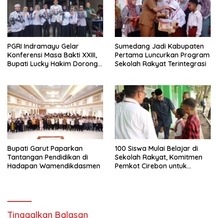
PGRI Indramayu Gelar
Sumedang Jadi Kabupaten
Konferensi Masa Bakti XXIII,
Pertama Luncurkan Program
Bupati Lucky Hakim Dorong
Sekolah Rakyat Terintegrasi
Guru Bermutu untuk
Indonesia Maju
Bupati Garut Paparkan
100 Siswa Mulai Belajar di
Tantangan Pendidikan di
Sekolah Rakyat, Komitmen
Hadapan Wamendikdasmen
Pemkot Cirebon untuk
Pendidikan Inklusif dan
Berkeadilan
Tinggalkan Balasan