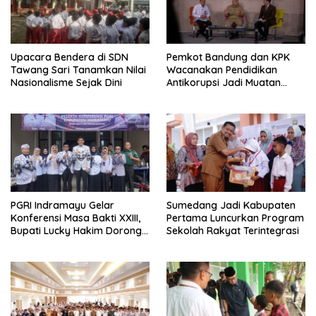
Upacara Bendera di SDN
Pemkot Bandung dan KPK
Tawang Sari Tanamkan Nilai
Wacanakan Pendidikan
Nasionalisme Sejak Dini
Antikorupsi Jadi Muatan
Lokal
PGRI Indramayu Gelar
Sumedang Jadi Kabupaten
Konferensi Masa Bakti XXIII,
Pertama Luncurkan Program
Bupati Lucky Hakim Dorong
Sekolah Rakyat Terintegrasi
Guru Bermutu untuk
Indonesia Maju