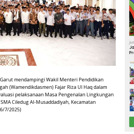
Ju
Ja
Pr
Ba
Garut mendampingi Wakil Menteri Pendidikan
ah (Wamendikdasmen) Fajar Riza Ul Haq dalam
valuasi pelaksanaan Masa Pengenalan Lingkungan
i SMA Ciledug Al-Musaddadiyah, Kecamatan
6/7/2025)