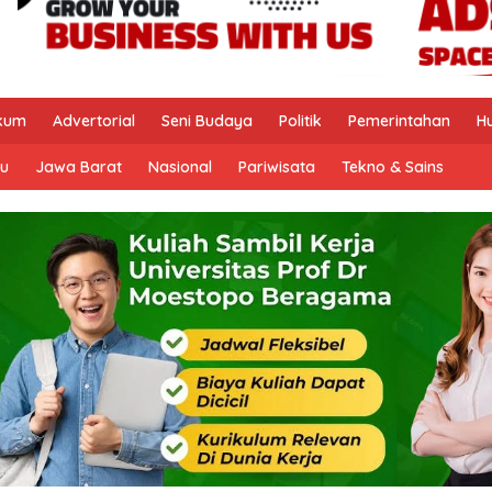
kum
Advertorial
Seni Budaya
Politik
Pemerintahan
H
u
Jawa Barat
Nasional
Pariwisata
Tekno & Sains