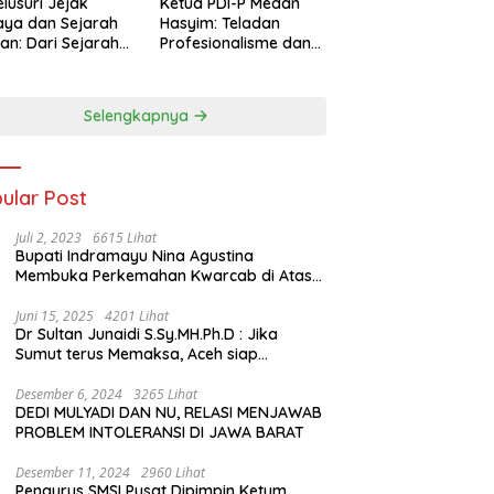
lusuri Jejak
Ketua PDI-P Medan
ya dan Sejarah
Hasyim: Teladan
an: Dari Sejarah
Profesionalisme dan
ng di Hinoki
Simbol Toleransi
age hingga
genal Tokoh
Selengkapnya
rah Chiang Kai-
 di Memorial Hall
ular Post
Juli 2, 2023
6615 Lihat
Bupati Indramayu Nina Agustina
Membuka Perkemahan Kwarcab di Atas
Tenda Apung
Juni 15, 2025
4201 Lihat
Dr Sultan Junaidi S.Sy.MH.Ph.D : Jika
Sumut terus Memaksa, Aceh siap
membawa kasus ini ke Pengadilan
Internasional
Desember 6, 2024
3265 Lihat
DEDI MULYADI DAN NU, RELASI MENJAWAB
PROBLEM INTOLERANSI DI JAWA BARAT
Desember 11, 2024
2960 Lihat
Pengurus SMSI Pusat Dipimpin Ketum