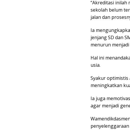
“Akreditasi inila
sekolah belum te
jalan dan prosesn
Ia mengungkapkan
jenjang SD dan SM
menurun menjadi 
Hal ini menandak
usia.
Syakur optimisti
meningkatkan kual
Ia juga memotiva
agar menjadi gene
Wamendikdasmen, 
penyelenggaraan