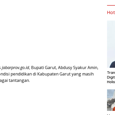
Ho
s
jabarprov.go.id
, Bupati Garut, Abdusy Syakur Amin,
Tran
disi pendidikan di Kabupaten Garut yang masih
Digi
gai tantangan.
Holi