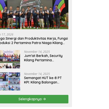
ni 17, 2026
ga Sinergi dan Produktivitas Kerja, Fungsi
oduksi 2 Pertamina Patra Niaga Kilang
longan Gelar Olahraga Bersama
November 14, 2025
Jum’at Berkah, Security
Kilang Pertamina
Balongan Santuni 50 anak
Yatim
November 14, 2025
Semangat HUT ke-8 PT
KPI: Kilang Balongan
Teguhkan Komitmen
Ketahanan Energi dan
Berbagi Bersama
Selengkapnya
Penyandang Disabilitas
dan Yayasan Pendidikan