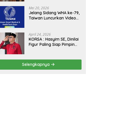
Kejagung, ABPEDNAS dan
SMSI Sukseskan Jaga
Mei 20, 2026
Desa dan Jaga Dapur
Jelang Sidang WHA ke-79,
MBG, Perkuat Pengawasan
Taiwan Luncurkan Video
Program Pemerintah
“Taiwan Cares Beyond
Borders” Promosikan
Inovasi Kesehatan Global
April 24, 2026
KORSA : Hasyim SE, Dinilai
Figur Paling Siap Pimpin
Kota Medan Kedepan
Selengkapnya