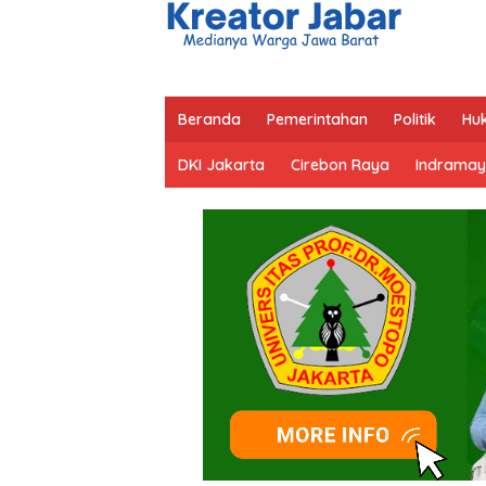
Beranda
Pemerintahan
Politik
Hu
DKI Jakarta
Cirebon Raya
Indramay