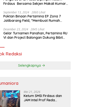
Firdaus Bersama Sekjen Makali Kumar
Gelar Audiensi dengan Mensos Saifullah
Yusuf
September 13, 2024
2860 Lihat
Poktan Binaan Pertamina EP Zona 7
Jatibarang Field, “Membuat Rumah
Singgah” Ciptakan Atasi Serangan Hama
Tikus
Desember 23, 2024
2845 Lihat
Gelar Turnamen Panahan, Pertamina RU
VI dan Project Balongan Dukung Bibit
Atlet Baru
ok Redaksi
Selengkapnya
umaniora
Mei 21, 2026
Ketum SMSI Firdaus dan
JAM Intel Prof Reda
Mathovani Bahas Sinergi