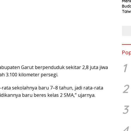
Mene
Buda
Taiw
Jepa
Vill
Men
Seja
shek
Pop
1
abupaten Garut berpenduduk sekitar 2,8 juta jiwa
ah 3.100 kilometer persegi.
2
-rata sekolahnya baru 7–8 tahun, jadi rata-rata
dikannya baru beres kelas 2 SMA,” ujarnya.
3
4