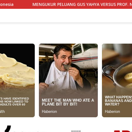
 PELUANG GUS YAHYA VERSUS PROF. NAZARUDIN UMAR, MEMBA