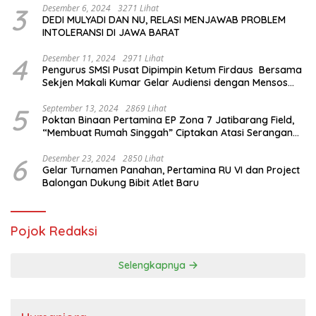
3
Desember 6, 2024
3271 Lihat
DEDI MULYADI DAN NU, RELASI MENJAWAB PROBLEM
INTOLERANSI DI JAWA BARAT
4
Desember 11, 2024
2971 Lihat
Pengurus SMSI Pusat Dipimpin Ketum Firdaus Bersama
Sekjen Makali Kumar Gelar Audiensi dengan Mensos
Saifullah Yusuf
5
September 13, 2024
2869 Lihat
Poktan Binaan Pertamina EP Zona 7 Jatibarang Field,
“Membuat Rumah Singgah” Ciptakan Atasi Serangan
Hama Tikus
6
Desember 23, 2024
2850 Lihat
Gelar Turnamen Panahan, Pertamina RU VI dan Project
Balongan Dukung Bibit Atlet Baru
Pojok Redaksi
Selengkapnya