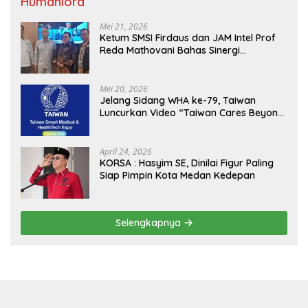
Humaniora
Mei 21, 2026
Ketum SMSI Firdaus dan JAM Intel Prof
Reda Mathovani Bahas Sinergi
Kejagung, ABPEDNAS dan SMSI
Sukseskan Jaga Desa dan Jaga Dapur
MBG, Perkuat Pengawasan Program
Mei 20, 2026
Pemerintah
Jelang Sidang WHA ke-79, Taiwan
Luncurkan Video “Taiwan Cares Beyond
Borders” Promosikan Inovasi Kesehatan
Global
April 24, 2026
KORSA : Hasyim SE, Dinilai Figur Paling
Siap Pimpin Kota Medan Kedepan
Selengkapnya