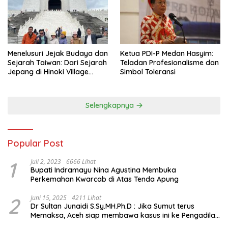
Menelusuri Jejak Budaya dan
Ketua PDI-P Medan Hasyim:
Sejarah Taiwan: Dari Sejarah
Teladan Profesionalisme dan
Jepang di Hinoki Village
Simbol Toleransi
hingga Mengenal Tokoh
Sejarah Chiang Kai-shek di
Memorial Hall
Selengkapnya
Popular Post
1
Juli 2, 2023
6666 Lihat
Bupati Indramayu Nina Agustina Membuka
Perkemahan Kwarcab di Atas Tenda Apung
2
Juni 15, 2025
4211 Lihat
Dr Sultan Junaidi S.Sy.MH.Ph.D : Jika Sumut terus
Memaksa, Aceh siap membawa kasus ini ke Pengadilan
Internasional