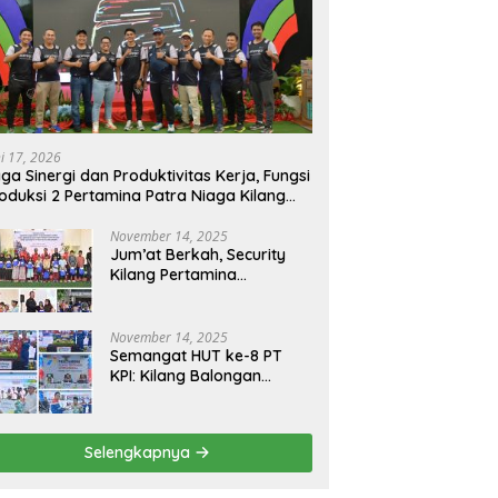
ni 17, 2026
ga Sinergi dan Produktivitas Kerja, Fungsi
oduksi 2 Pertamina Patra Niaga Kilang
longan Gelar Olahraga Bersama
November 14, 2025
Jum’at Berkah, Security
Kilang Pertamina
Balongan Santuni 50 anak
Yatim
November 14, 2025
Semangat HUT ke-8 PT
KPI: Kilang Balongan
Teguhkan Komitmen
Ketahanan Energi dan
Berbagi Bersama
Selengkapnya
Penyandang Disabilitas
dan Yayasan Pendidikan