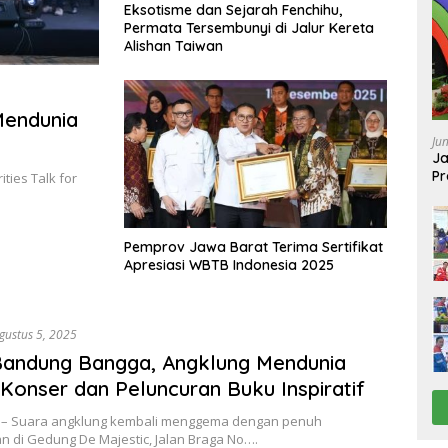
Eksotisme dan Sejarah Fenchihu,
Permata Tersembunyi di Jalur Kereta
Alishan Taiwan
Mendunia
Ju
Ja
Pr
ties Talk for
Ba
Pemprov Jawa Barat Terima Sertifikat
Apresiasi WBTB Indonesia 2025
gustus 5, 2025
Bandung Bangga, Angklung Mendunia
Konser dan Peluncuran Buku Inspiratif
– Suara angklung kembali menggema dengan penuh
n di Gedung De Majestic, Jalan Braga No….