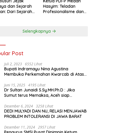
lusuri Jejak
Ketua PDI-P Medan
ya dan Sejarah
Hasyim: Teladan
an: Dari Sejarah
Profesionalisme dan
ng di Hinoki
Simbol Toleransi
age hingga
genal Tokoh
Selengkapnya
rah Chiang Kai-
 di Memorial Hall
ular Post
Juli 2, 2023
6552 Lihat
Bupati Indramayu Nina Agustina
Membuka Perkemahan Kwarcab di Atas
Tenda Apung
Juni 15, 2025
4195 Lihat
Dr Sultan Junaidi S.Sy.MH.Ph.D : Jika
Sumut terus Memaksa, Aceh siap
membawa kasus ini ke Pengadilan
Internasional
Desember 6, 2024
3258 Lihat
DEDI MULYADI DAN NU, RELASI MENJAWAB
PROBLEM INTOLERANSI DI JAWA BARAT
Desember 11, 2024
2957 Lihat
Pengurus SMSI Pusat Dipimpin Ketum