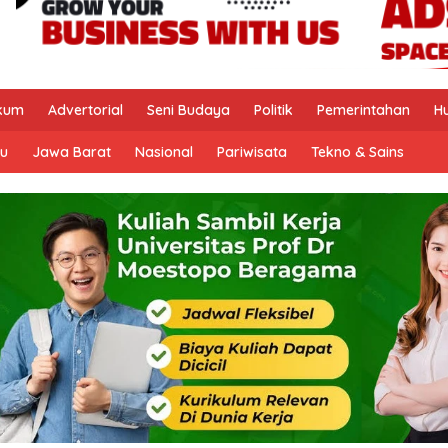
kum
Advertorial
Seni Budaya
Politik
Pemerintahan
H
u
Jawa Barat
Nasional
Pariwisata
Tekno & Sains