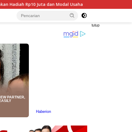
a dan Modal Usaha
Mahasiswa Taiwan Gelar Pengabdian
tutup