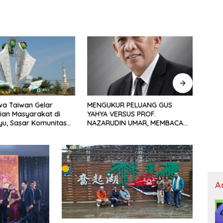
R PELUANG GUS
Nyala Flare Kian Mengecil, Bukti
Siner
ERSUS PROF.
Nyata Inovasi Pertamina Patra
Pimpi
IN UMAR, MEMBACA
Niaga Kilang Balongan Dukung
Indra
CAK IMIN
Net Zero Emission 2060
Bawa
A