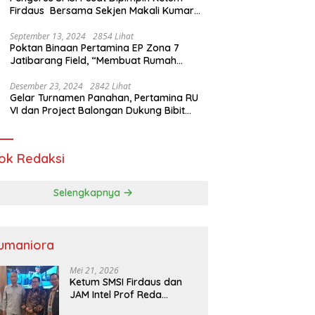
Firdaus Bersama Sekjen Makali Kumar
Gelar Audiensi dengan Mensos Saifullah
Yusuf
September 13, 2024
2854 Lihat
Poktan Binaan Pertamina EP Zona 7
Jatibarang Field, “Membuat Rumah
Singgah” Ciptakan Atasi Serangan Hama
Tikus
Desember 23, 2024
2842 Lihat
Gelar Turnamen Panahan, Pertamina RU
VI dan Project Balongan Dukung Bibit
Atlet Baru
ok Redaksi
Selengkapnya
umaniora
Mei 21, 2026
Ketum SMSI Firdaus dan
JAM Intel Prof Reda
Mathovani Bahas Sinergi