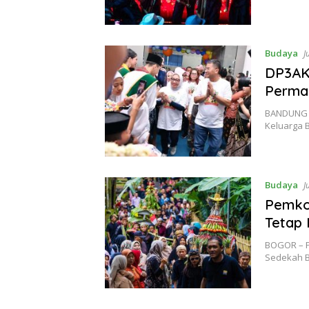
Budaya
J
DP3AK
Permai
BANDUNG –
Keluarga 
Budaya
J
Pemko
Tetap 
BOGOR – P
Sedekah B