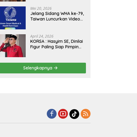
Kejagung, ABPEDNAS dan
SMSI Sukseskan Jaga
Mei 20, 2026
Desa dan Jaga Dapur
Jelang Sidang WHA ke-79,
MBG, Perkuat Pengawasan
Taiwan Luncurkan Video
Program Pemerintah
“Taiwan Cares Beyond
Borders” Promosikan
Inovasi Kesehatan Global
April 24, 2026
KORSA : Hasyim SE, Dinilai
Figur Paling Siap Pimpin
Kota Medan Kedepan
Selengkapnya