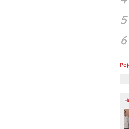
5
6
Poj
H