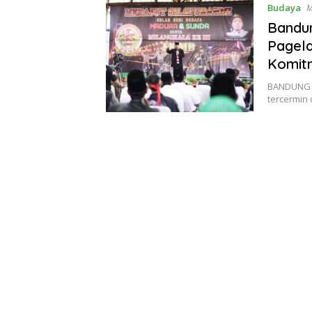
Budaya
M
Bandu
Pagel
Komitm
BANDUNG –
tercermin