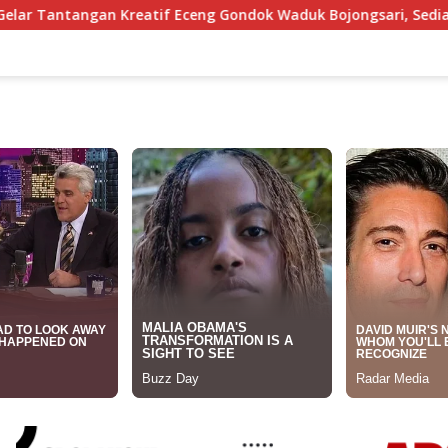
tif Eceng Gondok Waduk Bojongsari, Sediakan Hadiah Rp10 Jut