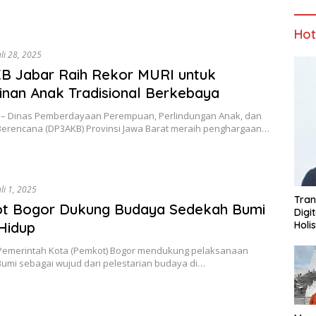
Ho
uli 28, 2025
B Jabar Raih Rekor MURI untuk
nan Anak Tradisional Berkebaya
 Dinas Pemberdayaan Perempuan, Perlindungan Anak, dan
Berencana (DP3AKB) Provinsi Jawa Barat meraih penghargaan…
uli 1, 2025
Tran
t Bogor Dukung Budaya Sedekah Bumi
Digi
Holi
Hidup
emerintah Kota (Pemkot) Bogor mendukung pelaksanaan
umi sebagai wujud dari pelestarian budaya di…