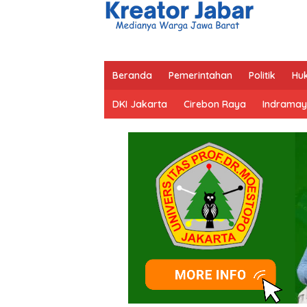
Beranda
Pemerintahan
Politik
Hu
DKI Jakarta
Cirebon Raya
Indramay