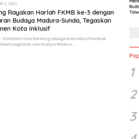
Mene
ei 5, 2025
Buda
ng Rayakan Harlah FKMB ke-3 dengan
Taiw
Jepa
aran Budaya Madura-Sunda, Tegaskan
Vill
en Kota Inklusif
Men
Seja
 Komitmen Kota Bandung sebagai kota inklusif kembali
shek
 dalam pagelaran seni budaya Madura…
Pop
1
2
3
4