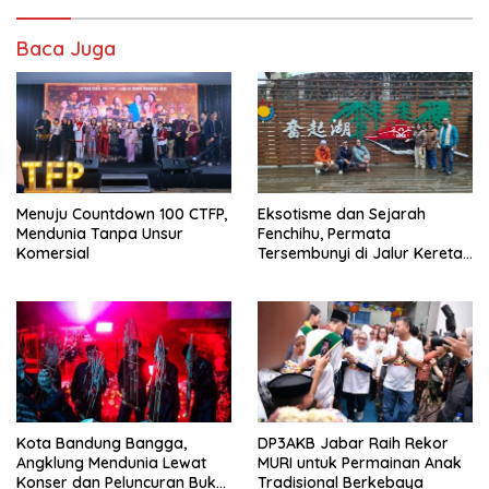
Baca Juga
Menuju Countdown 100 CTFP,
Eksotisme dan Sejarah
Mendunia Tanpa Unsur
Fenchihu, Permata
Komersial
Tersembunyi di Jalur Kereta
Alishan Taiwan
Kota Bandung Bangga,
DP3AKB Jabar Raih Rekor
Angklung Mendunia Lewat
MURI untuk Permainan Anak
Konser dan Peluncuran Buku
Tradisional Berkebaya