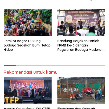
Inspiratif
Pemkot Bogor Dukung
Bandung Rayakan Harlah
Budaya Sedekah Bumi Tetap
FKMB ke-3 dengan
Hidup
Pagelaran Budaya Madura-
Sunda, Tegaskan Komitmen
Kota Inklusif
Rekomendasi untuk kamu
Menuju Countdown 100 CTFP,
Eksotisme dan Sejarah