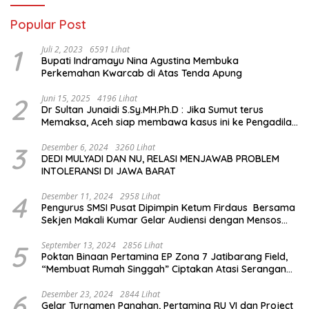
Popular Post
1
Juli 2, 2023
6591 Lihat
Bupati Indramayu Nina Agustina Membuka
Perkemahan Kwarcab di Atas Tenda Apung
2
Juni 15, 2025
4196 Lihat
Dr Sultan Junaidi S.Sy.MH.Ph.D : Jika Sumut terus
Memaksa, Aceh siap membawa kasus ini ke Pengadilan
Internasional
3
Desember 6, 2024
3260 Lihat
DEDI MULYADI DAN NU, RELASI MENJAWAB PROBLEM
INTOLERANSI DI JAWA BARAT
4
Desember 11, 2024
2958 Lihat
Pengurus SMSI Pusat Dipimpin Ketum Firdaus Bersama
Sekjen Makali Kumar Gelar Audiensi dengan Mensos
Saifullah Yusuf
5
September 13, 2024
2856 Lihat
Poktan Binaan Pertamina EP Zona 7 Jatibarang Field,
“Membuat Rumah Singgah” Ciptakan Atasi Serangan
Hama Tikus
6
Desember 23, 2024
2844 Lihat
Gelar Turnamen Panahan, Pertamina RU VI dan Project