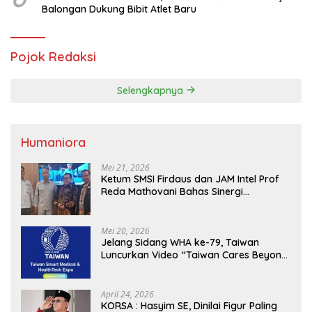
Balongan Dukung Bibit Atlet Baru
Pojok Redaksi
Selengkapnya
Humaniora
Mei 21, 2026
Ketum SMSI Firdaus dan JAM Intel Prof
Reda Mathovani Bahas Sinergi
Kejagung, ABPEDNAS dan SMSI
Sukseskan Jaga Desa dan Jaga Dapur
MBG, Perkuat Pengawasan Program
Mei 20, 2026
Pemerintah
Jelang Sidang WHA ke-79, Taiwan
Luncurkan Video “Taiwan Cares Beyond
Borders” Promosikan Inovasi Kesehatan
Global
April 24, 2026
KORSA : Hasyim SE, Dinilai Figur Paling