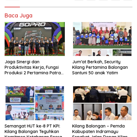
Baca Juga
Jaga Sinergi dan
Jum’at Berkah, Security
Produktivitas Kerja, Fungsi
Kilang Pertamina Balongan
Produksi 2 Pertamina Patra
Santuni 50 anak Yatim
Niaga Kilang Balongan Gelar
Olahraga Bersama
Semangat HUT ke-8 PT KPI:
Kilang Balongan – Pemda
Kilang Balongan Teguhkan
Kabupaten Indramayu
Komitmen Ketahanan Energi
Sepakat Jalan Depan Kilang