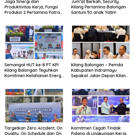
Jaga Sinergi dan
Jum’at Berkah, Security
Produktivitas Kerja, Fungsi
Kilang Pertamina Balongan
Produksi 2 Pertamina Patra
Santuni 50 anak Yatim
Niaga Kilang Balongan Gelar
Olahraga Bersama
Semangat HUT ke-8 PT KPI:
Kilang Balongan – Pemda
Kilang Balongan Teguhkan
Kabupaten Indramayu
Komitmen Ketahanan Energi
Sepakat Jalan Depan Kilang
dan Berbagi Bersama
Balongan Segera Ditutup,
Penyandang Disabilitas dan
Lalin Dialihkan ke Jalan
Yayasan Pendidikan
Sukaurip-Sukareja
Targetkan Zero Accident, On
Komitmen Cegah Tindak
Quality, On Schedule dan On
Pidana di Lingkungan Kerja,