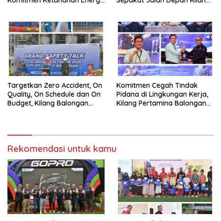
dan Berbagi Bersama
Balongan Segera Ditutup,
Penyandang Disabilitas dan
Lalin Dialihkan ke Jalan
Yayasan Pendidikan
Sukaurip-Sukareja
Targetkan Zero Accident, On
Komitmen Cegah Tindak
Quality, On Schedule dan On
Pidana di Lingkungan Kerja,
Budget, Kilang Balongan
Kilang Pertamina Balongan
Gelar GST
Gelar Seminar Hukum
Rekomendasi untuk kamu