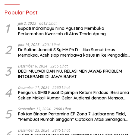
Popular Post
1
Juli 2, 2023
6612 Lihat
Bupati Indramayu Nina Agustina Membuka
Perkemahan Kwarcab di Atas Tenda Apung
2
Juni 15, 2025
4201 Lihat
Dr Sultan Junaidi S.Sy.MH.Ph.D : Jika Sumut terus
Memaksa, Aceh siap membawa kasus ini ke Pengadilan
Internasional
3
Desember 6, 2024
3265 Lihat
DEDI MULYADI DAN NU, RELASI MENJAWAB PROBLEM
INTOLERANSI DI JAWA BARAT
4
Desember 11, 2024
2960 Lihat
Pengurus SMSI Pusat Dipimpin Ketum Firdaus Bersama
Sekjen Makali Kumar Gelar Audiensi dengan Mensos
Saifullah Yusuf
5
September 13, 2024
2860 Lihat
Poktan Binaan Pertamina EP Zona 7 Jatibarang Field,
“Membuat Rumah Singgah” Ciptakan Atasi Serangan
Hama Tikus
Desember 23, 2024
2845 Lihat