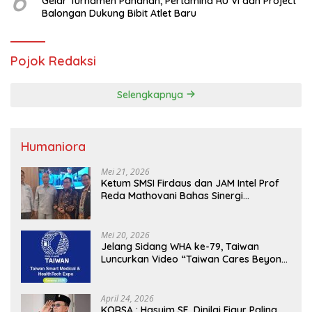
6
Gelar Turnamen Panahan, Pertamina RU VI dan Project
Balongan Dukung Bibit Atlet Baru
Pojok Redaksi
Selengkapnya
Humaniora
Mei 21, 2026
Ketum SMSI Firdaus dan JAM Intel Prof
Reda Mathovani Bahas Sinergi
Kejagung, ABPEDNAS dan SMSI
Sukseskan Jaga Desa dan Jaga Dapur
MBG, Perkuat Pengawasan Program
Mei 20, 2026
Pemerintah
Jelang Sidang WHA ke-79, Taiwan
Luncurkan Video “Taiwan Cares Beyond
Borders” Promosikan Inovasi Kesehatan
Global
April 24, 2026
KORSA : Hasyim SE, Dinilai Figur Paling