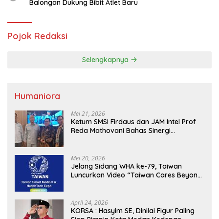
Balongan Dukung Bibit Atlet Baru
Pojok Redaksi
Selengkapnya
Humaniora
Mei 21, 2026
Ketum SMSI Firdaus dan JAM Intel Prof
Reda Mathovani Bahas Sinergi
Kejagung, ABPEDNAS dan SMSI
Sukseskan Jaga Desa dan Jaga Dapur
MBG, Perkuat Pengawasan Program
Mei 20, 2026
Pemerintah
Jelang Sidang WHA ke-79, Taiwan
Luncurkan Video “Taiwan Cares Beyond
Borders” Promosikan Inovasi Kesehatan
Global
April 24, 2026
KORSA : Hasyim SE, Dinilai Figur Paling