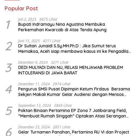
Popular Post
1
Juli 2, 2023
6675 Lihat
Bupati Indramayu Nina Agustina Membuka
Perkemahan Kwarcab di Atas Tenda Apung
2
Juni 15, 2025
4211 Lihat
Dr Sultan Junaidi S.Sy.MH.Ph.D : Jika Sumut terus
Memaksa, Aceh siap membawa kasus ini ke Pengadilan
Internasional
3
Desember 6, 2024
3271 Lihat
DEDI MULYADI DAN NU, RELASI MENJAWAB PROBLEM
INTOLERANSI DI JAWA BARAT
4
Desember 11, 2024
2974 Lihat
Pengurus SMSI Pusat Dipimpin Ketum Firdaus Bersama
Sekjen Makali Kumar Gelar Audiensi dengan Mensos
Saifullah Yusuf
5
September 13, 2024
2869 Lihat
Poktan Binaan Pertamina EP Zona 7 Jatibarang Field,
“Membuat Rumah Singgah” Ciptakan Atasi Serangan
Hama Tikus
6
Desember 23, 2024
2851 Lihat
Gelar Turnamen Panahan, Pertamina RU VI dan Project