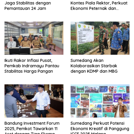
Jaga Stabilitas dengan
Kontes Piala Rektor, Perkuat
Pemantauan 24 Jam
Ekonomi Peternak dan
Pelestarian Domba Garut
Ikuti Rakor Inflasi Pusat,
Sumedang Akan
Pemkab Indramayu Pantau
Kolaborasikan Starbak
Stabilitas Harga Pangan
dengan KDMP dan MBG
Bandung Investment Forum
Sumedang Perkuat Potensi
2025, Pemkot Tawarkan 11
Ekonomi Kreatif di Panggung
Aset dengan Tiga Skema
ICCF 2025 Malang