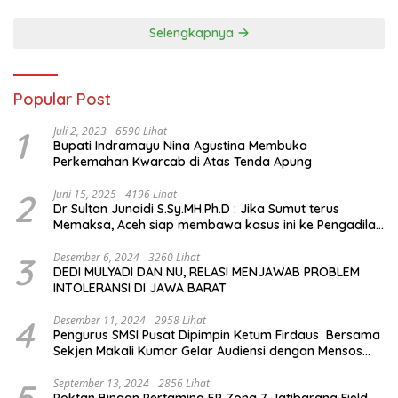
Sejarah Chiang Kai-shek di
Memorial Hall
Selengkapnya
Popular Post
1
Juli 2, 2023
6590 Lihat
Bupati Indramayu Nina Agustina Membuka
Perkemahan Kwarcab di Atas Tenda Apung
2
Juni 15, 2025
4196 Lihat
Dr Sultan Junaidi S.Sy.MH.Ph.D : Jika Sumut terus
Memaksa, Aceh siap membawa kasus ini ke Pengadilan
Internasional
3
Desember 6, 2024
3260 Lihat
DEDI MULYADI DAN NU, RELASI MENJAWAB PROBLEM
INTOLERANSI DI JAWA BARAT
4
Desember 11, 2024
2958 Lihat
Pengurus SMSI Pusat Dipimpin Ketum Firdaus Bersama
Sekjen Makali Kumar Gelar Audiensi dengan Mensos
Saifullah Yusuf
September 13, 2024
2856 Lihat