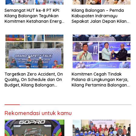
Semangat HUT ke-8 PT KPI:
Kilang Balongan – Pemda
Kilang Balongan Teguhkan
Kabupaten Indramayu
Komitmen Ketahanan Energi
Sepakat Jalan Depan Kilang
dan Berbagi Bersama
Balongan Segera Ditutup,
Penyandang Disabilitas dan
Lalin Dialihkan ke Jalan
Yayasan Pendidikan
Sukaurip-Sukareja
Targetkan Zero Accident, On
Komitmen Cegah Tindak
Quality, On Schedule dan On
Pidana di Lingkungan Kerja,
Budget, Kilang Balongan
Kilang Pertamina Balongan
Gelar GST
Gelar Seminar Hukum
Rekomendasi untuk kamu