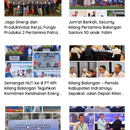
Jaga Sinergi dan
Jum’at Berkah, Security
Produktivitas Kerja, Fungsi
Kilang Pertamina Balongan
Produksi 2 Pertamina Patra
Santuni 50 anak Yatim
Niaga Kilang Balongan Gelar
Olahraga Bersama
Semangat HUT ke-8 PT KPI:
Kilang Balongan – Pemda
Kilang Balongan Teguhkan
Kabupaten Indramayu
Komitmen Ketahanan Energi
Sepakat Jalan Depan Kilang
dan Berbagi Bersama
Balongan Segera Ditutup,
Penyandang Disabilitas dan
Lalin Dialihkan ke Jalan
Yayasan Pendidikan
Sukaurip-Sukareja