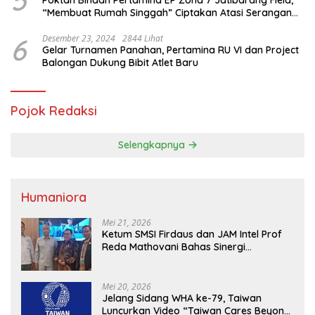
5
Poktan Binaan Pertamina EP Zona 7 Jatibarang Field,
“Membuat Rumah Singgah” Ciptakan Atasi Serangan
Hama Tikus
6
Desember 23, 2024
2844 Lihat
Gelar Turnamen Panahan, Pertamina RU VI dan Project
Balongan Dukung Bibit Atlet Baru
Pojok Redaksi
Selengkapnya
Humaniora
Mei 21, 2026
Ketum SMSI Firdaus dan JAM Intel Prof
Reda Mathovani Bahas Sinergi
Kejagung, ABPEDNAS dan SMSI
Sukseskan Jaga Desa dan Jaga Dapur
MBG, Perkuat Pengawasan Program
Mei 20, 2026
Pemerintah
Jelang Sidang WHA ke-79, Taiwan
Luncurkan Video “Taiwan Cares Beyond