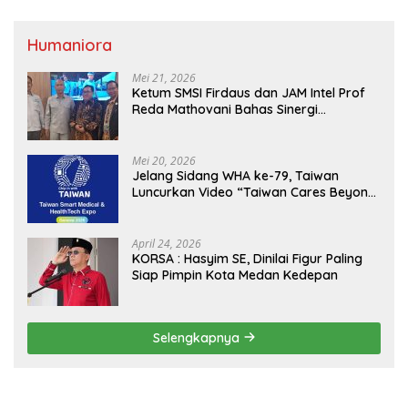
Humaniora
Mei 21, 2026
Ketum SMSI Firdaus dan JAM Intel Prof
Reda Mathovani Bahas Sinergi
Kejagung, ABPEDNAS dan SMSI
Sukseskan Jaga Desa dan Jaga Dapur
MBG, Perkuat Pengawasan Program
Mei 20, 2026
Pemerintah
Jelang Sidang WHA ke-79, Taiwan
Luncurkan Video “Taiwan Cares Beyond
Borders” Promosikan Inovasi Kesehatan
Global
April 24, 2026
KORSA : Hasyim SE, Dinilai Figur Paling
Siap Pimpin Kota Medan Kedepan
Selengkapnya