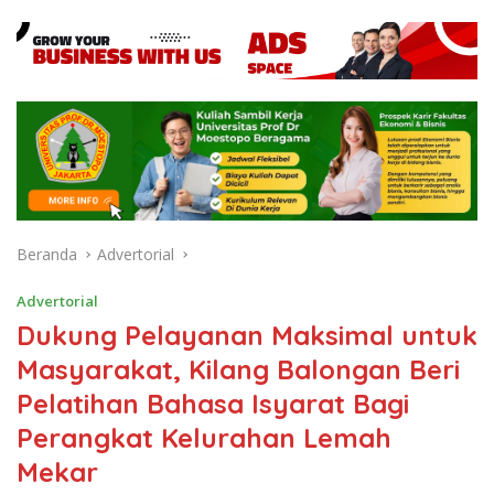
Beranda
Advertorial
Advertorial
Dukung Pelayanan Maksimal untuk
Masyarakat, Kilang Balongan Beri
Pelatihan Bahasa Isyarat Bagi
Perangkat Kelurahan Lemah
Mekar