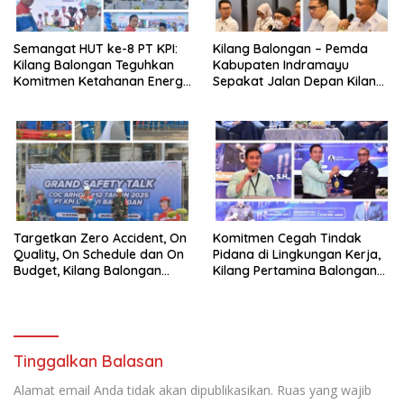
Semangat HUT ke-8 PT KPI:
Kilang Balongan – Pemda
Kilang Balongan Teguhkan
Kabupaten Indramayu
Komitmen Ketahanan Energi
Sepakat Jalan Depan Kilang
dan Berbagi Bersama
Balongan Segera Ditutup,
Penyandang Disabilitas dan
Lalin Dialihkan ke Jalan
Yayasan Pendidikan
Sukaurip-Sukareja
Targetkan Zero Accident, On
Komitmen Cegah Tindak
Quality, On Schedule dan On
Pidana di Lingkungan Kerja,
Budget, Kilang Balongan
Kilang Pertamina Balongan
Gelar GST
Gelar Seminar Hukum
Tinggalkan Balasan
Alamat email Anda tidak akan dipublikasikan.
Ruas yang wajib