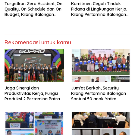
Targetkan Zero Accident, On
Komitmen Cegah Tindak
Quality, On Schedule dan On
Pidana di Lingkungan Kerja,
Budget, Kilang Balongan
Kilang Pertamina Balongan
Gelar GST
Gelar Seminar Hukum
Rekomendasi untuk kamu
Jaga Sinergi dan
Jum’at Berkah, Security
Produktivitas Kerja, Fungsi
Kilang Pertamina Balongan
Produksi 2 Pertamina Patra
Santuni 50 anak Yatim
Niaga Kilang Balongan Gelar
Olahraga Bersama