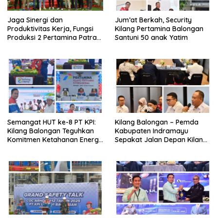
Jaga Sinergi dan
Jum’at Berkah, Security
Produktivitas Kerja, Fungsi
Kilang Pertamina Balongan
Produksi 2 Pertamina Patra
Santuni 50 anak Yatim
Niaga Kilang Balongan Gelar
Olahraga Bersama
Semangat HUT ke-8 PT KPI:
Kilang Balongan – Pemda
Kilang Balongan Teguhkan
Kabupaten Indramayu
Komitmen Ketahanan Energi
Sepakat Jalan Depan Kilang
dan Berbagi Bersama
Balongan Segera Ditutup,
Penyandang Disabilitas dan
Lalin Dialihkan ke Jalan
Yayasan Pendidikan
Sukaurip-Sukareja