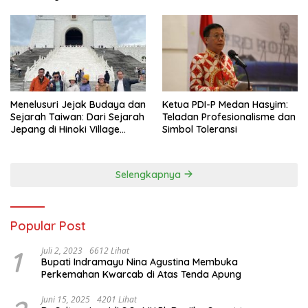
Menelusuri Jejak Budaya dan
Ketua PDI-P Medan Hasyim:
Sejarah Taiwan: Dari Sejarah
Teladan Profesionalisme dan
Jepang di Hinoki Village
Simbol Toleransi
hingga Mengenal Tokoh
Sejarah Chiang Kai-shek di
Memorial Hall
Selengkapnya
Popular Post
1
Juli 2, 2023
6612 Lihat
Bupati Indramayu Nina Agustina Membuka
Perkemahan Kwarcab di Atas Tenda Apung
Juni 15, 2025
4201 Lihat