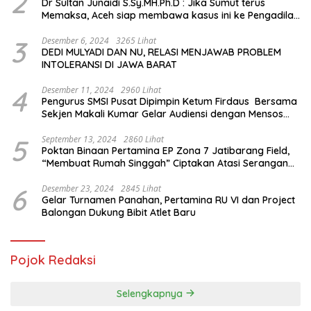
2
Dr Sultan Junaidi S.Sy.MH.Ph.D : Jika Sumut terus
Memaksa, Aceh siap membawa kasus ini ke Pengadilan
Internasional
3
Desember 6, 2024
3265 Lihat
DEDI MULYADI DAN NU, RELASI MENJAWAB PROBLEM
INTOLERANSI DI JAWA BARAT
4
Desember 11, 2024
2960 Lihat
Pengurus SMSI Pusat Dipimpin Ketum Firdaus Bersama
Sekjen Makali Kumar Gelar Audiensi dengan Mensos
Saifullah Yusuf
5
September 13, 2024
2860 Lihat
Poktan Binaan Pertamina EP Zona 7 Jatibarang Field,
“Membuat Rumah Singgah” Ciptakan Atasi Serangan
Hama Tikus
6
Desember 23, 2024
2845 Lihat
Gelar Turnamen Panahan, Pertamina RU VI dan Project
Balongan Dukung Bibit Atlet Baru
Pojok Redaksi
Selengkapnya