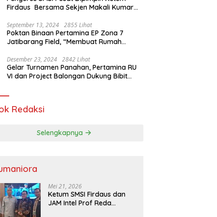
Firdaus Bersama Sekjen Makali Kumar
Gelar Audiensi dengan Mensos Saifullah
Yusuf
September 13, 2024
2855 Lihat
Poktan Binaan Pertamina EP Zona 7
Jatibarang Field, “Membuat Rumah
Singgah” Ciptakan Atasi Serangan Hama
Tikus
Desember 23, 2024
2842 Lihat
Gelar Turnamen Panahan, Pertamina RU
VI dan Project Balongan Dukung Bibit
Atlet Baru
ok Redaksi
Selengkapnya
umaniora
Mei 21, 2026
Ketum SMSI Firdaus dan
JAM Intel Prof Reda
Mathovani Bahas Sinergi