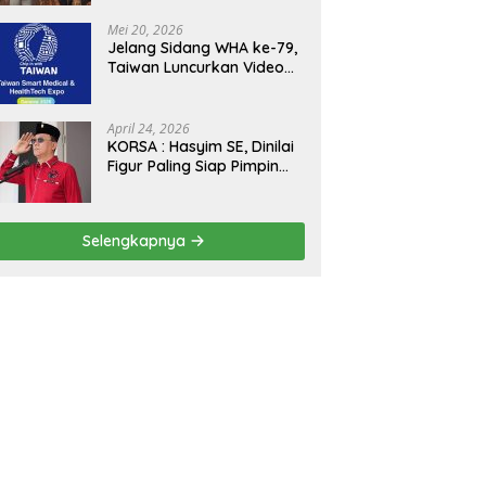
Kejagung, ABPEDNAS dan
SMSI Sukseskan Jaga
Mei 20, 2026
Desa dan Jaga Dapur
Jelang Sidang WHA ke-79,
MBG, Perkuat Pengawasan
Taiwan Luncurkan Video
Program Pemerintah
“Taiwan Cares Beyond
Borders” Promosikan
Inovasi Kesehatan Global
April 24, 2026
KORSA : Hasyim SE, Dinilai
Figur Paling Siap Pimpin
Kota Medan Kedepan
Selengkapnya