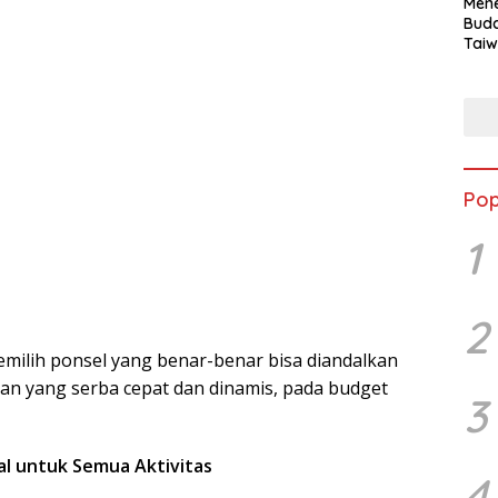
Mene
Buda
Taiw
Jepa
Vill
Men
Seja
shek
Pop
1
2
milih ponsel yang benar-benar bisa diandalkan
rian yang serba cepat dan dinamis, pada budget
3
al untuk Semua Aktivitas
4