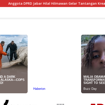
Hilal Hilmawan Gelar Tantangan Kreatif Eceng Gondok Waduk B