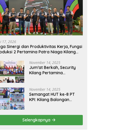
ni 17, 2026
ga Sinergi dan Produktivitas Kerja, Fungsi
oduksi 2 Pertamina Patra Niaga Kilang
longan Gelar Olahraga Bersama
November 14, 2025
Jum’at Berkah, Security
Kilang Pertamina
Balongan Santuni 50 anak
Yatim
November 14, 2025
Semangat HUT ke-8 PT
KPI: Kilang Balongan
Teguhkan Komitmen
Ketahanan Energi dan
Berbagi Bersama
Selengkapnya
Penyandang Disabilitas
dan Yayasan Pendidikan