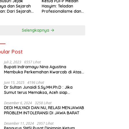
lusuri Jejak
Ketua PDI-P Medan
ya dan Sejarah
Hasyim: Teladan
an: Dari Sejarah
Profesionalisme dan
ng di Hinoki
Simbol Toleransi
age hingga
genal Tokoh
Selengkapnya
rah Chiang Kai-
 di Memorial Hall
ular Post
Juli 2, 2023
6557 Lihat
Bupati Indramayu Nina Agustina
Membuka Perkemahan Kwarcab di Atas
Tenda Apung
Juni 15, 2025
4196 Lihat
Dr Sultan Junaidi S.Sy.MH.Ph.D : Jika
Sumut terus Memaksa, Aceh siap
membawa kasus ini ke Pengadilan
Internasional
Desember 6, 2024
3258 Lihat
DEDI MULYADI DAN NU, RELASI MENJAWAB
PROBLEM INTOLERANSI DI JAWA BARAT
Desember 11, 2024
2957 Lihat
Pengurus SMSI Pusat Dipimpin Ketum