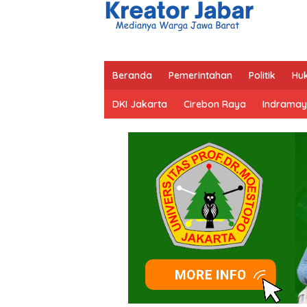
Beranda
Pemerintahan
Politik
Hu
DKI Jakarta
Cirebon Raya
Indramay