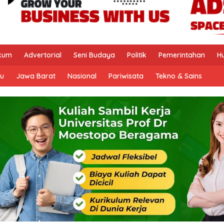
kum
Advertorial
Seni Budaya
Politik
Pemerintahan
H
u
Jawa Barat
Nasional
Pariwisata
Tekno & Sains