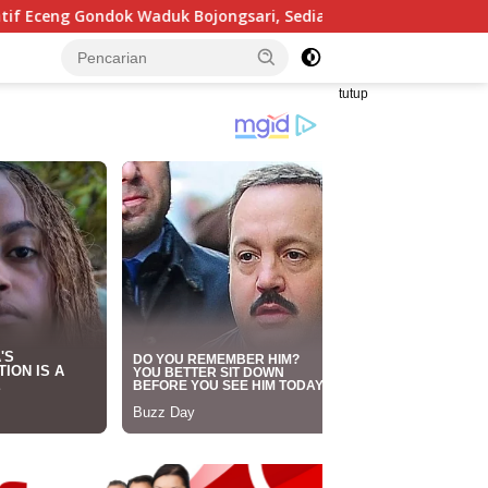
ojongsari, Sediakan Hadiah Rp10 Juta dan Modal Usaha
tutup