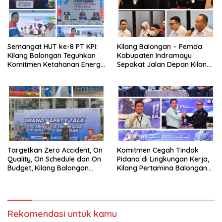
Semangat HUT ke-8 PT KPI:
Kilang Balongan – Pemda
Kilang Balongan Teguhkan
Kabupaten Indramayu
Komitmen Ketahanan Energi
Sepakat Jalan Depan Kilang
dan Berbagi Bersama
Balongan Segera Ditutup,
Penyandang Disabilitas dan
Lalin Dialihkan ke Jalan
Yayasan Pendidikan
Sukaurip-Sukareja
Targetkan Zero Accident, On
Komitmen Cegah Tindak
Quality, On Schedule dan On
Pidana di Lingkungan Kerja,
Budget, Kilang Balongan
Kilang Pertamina Balongan
Gelar GST
Gelar Seminar Hukum
Rekomendasi untuk kamu