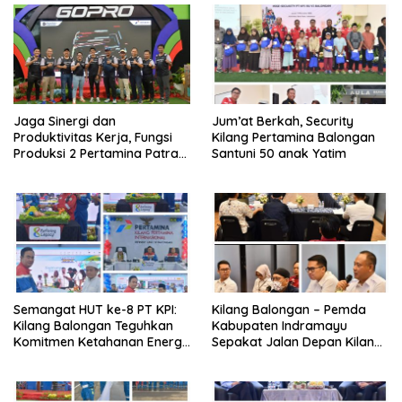
Jaga Sinergi dan
Jum’at Berkah, Security
Produktivitas Kerja, Fungsi
Kilang Pertamina Balongan
Produksi 2 Pertamina Patra
Santuni 50 anak Yatim
Niaga Kilang Balongan Gelar
Olahraga Bersama
Semangat HUT ke-8 PT KPI:
Kilang Balongan – Pemda
Kilang Balongan Teguhkan
Kabupaten Indramayu
Komitmen Ketahanan Energi
Sepakat Jalan Depan Kilang
dan Berbagi Bersama
Balongan Segera Ditutup,
Penyandang Disabilitas dan
Lalin Dialihkan ke Jalan
Yayasan Pendidikan
Sukaurip-Sukareja