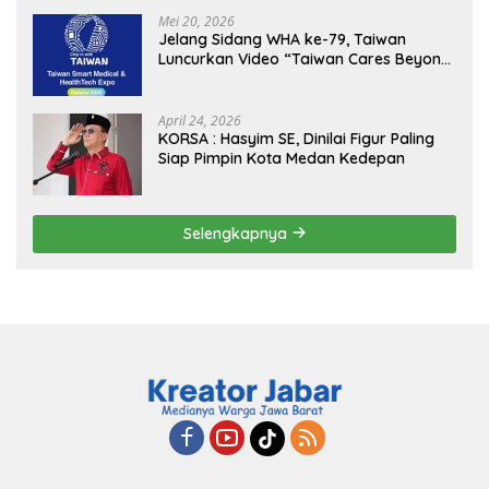
MBG, Perkuat Pengawasan Program
Mei 20, 2026
Pemerintah
Jelang Sidang WHA ke-79, Taiwan
Luncurkan Video “Taiwan Cares Beyond
Borders” Promosikan Inovasi Kesehatan
Global
April 24, 2026
KORSA : Hasyim SE, Dinilai Figur Paling
Siap Pimpin Kota Medan Kedepan
Selengkapnya