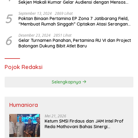
Sekjen Makali Kumar Gelar Audiensi dengan Mensos
Saifullah Yusuf
5
September 13, 2024
2869 Lihat
Poktan Binaan Pertamina EP Zona 7 Jatibarang Field,
“Membuat Rumah Singgah” Ciptakan Atasi Serangan
Hama Tikus
6
Desember 23, 2024
2851 Lihat
Gelar Turnamen Panahan, Pertamina RU VI dan Project
Balongan Dukung Bibit Atlet Baru
Pojok Redaksi
Selengkapnya
Humaniora
Mei 21, 2026
Ketum SMSI Firdaus dan JAM Intel Prof
Reda Mathovani Bahas Sinergi
Kejagung, ABPEDNAS dan SMSI
Sukseskan Jaga Desa dan Jaga Dapur