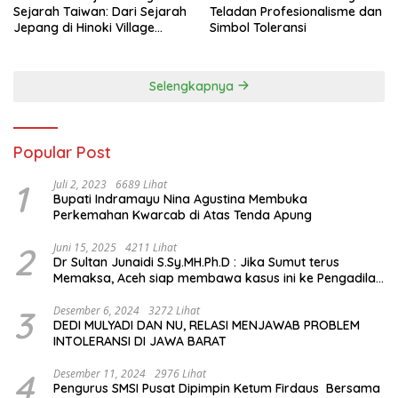
Sejarah Taiwan: Dari Sejarah
Teladan Profesionalisme dan
Jepang di Hinoki Village
Simbol Toleransi
hingga Mengenal Tokoh
Sejarah Chiang Kai-shek di
Memorial Hall
Selengkapnya
Popular Post
1
Juli 2, 2023
6689 Lihat
Bupati Indramayu Nina Agustina Membuka
Perkemahan Kwarcab di Atas Tenda Apung
2
Juni 15, 2025
4211 Lihat
Dr Sultan Junaidi S.Sy.MH.Ph.D : Jika Sumut terus
Memaksa, Aceh siap membawa kasus ini ke Pengadilan
Internasional
3
Desember 6, 2024
3272 Lihat
DEDI MULYADI DAN NU, RELASI MENJAWAB PROBLEM
INTOLERANSI DI JAWA BARAT
4
Desember 11, 2024
2976 Lihat
Pengurus SMSI Pusat Dipimpin Ketum Firdaus Bersama