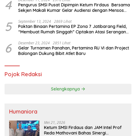
4
Pengurus SMSI Pusat Dipimpin Ketum Firdaus Bersama
Sekjen Makali Kumar Gelar Audiensi dengan Mensos
Saifullah Yusuf
5
September 13, 2024
2869 Lihat
Poktan Binaan Pertamina EP Zona 7 Jatibarang Field,
“Membuat Rumah Singgah” Ciptakan Atasi Serangan
Hama Tikus
6
Desember 23, 2024
2851 Lihat
Gelar Turnamen Panahan, Pertamina RU VI dan Project
Balongan Dukung Bibit Atlet Baru
Pojok Redaksi
Selengkapnya
Humaniora
Mei 21, 2026
Ketum SMSI Firdaus dan JAM Intel Prof
Reda Mathovani Bahas Sinergi