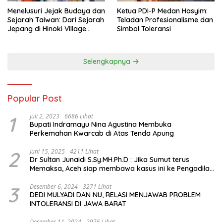
Menelusuri Jejak Budaya dan
Ketua PDI-P Medan Hasyim:
Sejarah Taiwan: Dari Sejarah
Teladan Profesionalisme dan
Jepang di Hinoki Village
Simbol Toleransi
hingga Mengenal Tokoh
Sejarah Chiang Kai-shek di
Memorial Hall
Selengkapnya
Popular Post
1
Juli 2, 2023
6686 Lihat
Bupati Indramayu Nina Agustina Membuka
Perkemahan Kwarcab di Atas Tenda Apung
2
Juni 15, 2025
4211 Lihat
Dr Sultan Junaidi S.Sy.MH.Ph.D : Jika Sumut terus
Memaksa, Aceh siap membawa kasus ini ke Pengadilan
Internasional
3
Desember 6, 2024
3271 Lihat
DEDI MULYADI DAN NU, RELASI MENJAWAB PROBLEM
INTOLERANSI DI JAWA BARAT
Desember 11, 2024
2976 Lihat