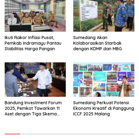
Ikuti Rakor Inflasi Pusat,
Sumedang Akan
Pemkab Indramayu Pantau
Kolaborasikan Starbak
Stabilitas Harga Pangan
dengan KDMP dan MBG
Bandung Investment Forum
Sumedang Perkuat Potensi
2025, Pemkot Tawarkan 11
Ekonomi Kreatif di Panggung
Aset dengan Tiga Skema
ICCF 2025 Malang
Investasi Baru