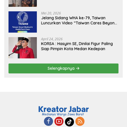
Kejagung, ABPEDNAS dan SMSI
Sukseskan Jaga Desa dan Jaga Dapur
MBG, Perkuat Pengawasan Program
Mei 20, 2026
Pemerintah
Jelang Sidang WHA ke-79, Taiwan
Luncurkan Video “Taiwan Cares Beyond
Borders” Promosikan Inovasi Kesehatan
Global
April 24, 2026
KORSA : Hasyim SE, Dinilai Figur Paling
Siap Pimpin Kota Medan Kedepan
Selengkapnya