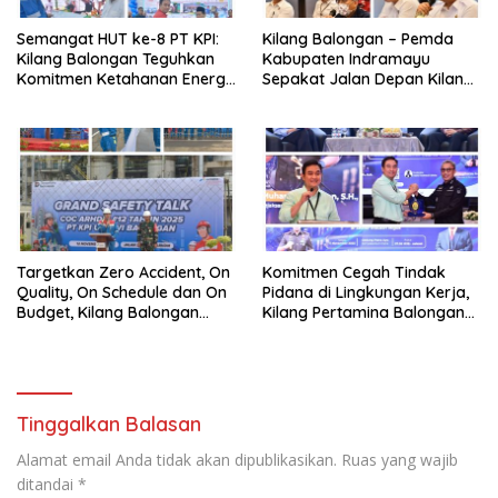
Semangat HUT ke-8 PT KPI:
Kilang Balongan – Pemda
Kilang Balongan Teguhkan
Kabupaten Indramayu
Komitmen Ketahanan Energi
Sepakat Jalan Depan Kilang
dan Berbagi Bersama
Balongan Segera Ditutup,
Penyandang Disabilitas dan
Lalin Dialihkan ke Jalan
Yayasan Pendidikan
Sukaurip-Sukareja
Targetkan Zero Accident, On
Komitmen Cegah Tindak
Quality, On Schedule dan On
Pidana di Lingkungan Kerja,
Budget, Kilang Balongan
Kilang Pertamina Balongan
Gelar GST
Gelar Seminar Hukum
Tinggalkan Balasan
Alamat email Anda tidak akan dipublikasikan.
Ruas yang wajib
ditandai
*