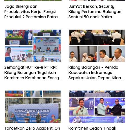
Jaga Sinergi dan
Jum’at Berkah, Security
Produktivitas Kerja, Fungsi
Kilang Pertamina Balongan
Produksi 2 Pertamina Patra
Santuni 50 anak Yatim
Niaga Kilang Balongan Gelar
Olahraga Bersama
Semangat HUT ke-8 PT KPI:
Kilang Balongan – Pemda
Kilang Balongan Teguhkan
Kabupaten Indramayu
Komitmen Ketahanan Energi
Sepakat Jalan Depan Kilang
dan Berbagi Bersama
Balongan Segera Ditutup,
Penyandang Disabilitas dan
Lalin Dialihkan ke Jalan
Yayasan Pendidikan
Sukaurip-Sukareja
Targetkan Zero Accident, On
Komitmen Cegah Tindak