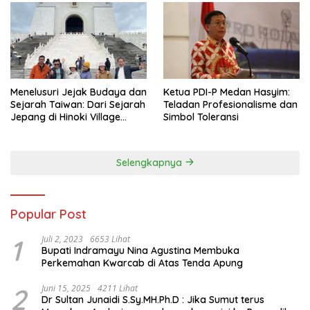
Menelusuri Jejak Budaya dan
Ketua PDI-P Medan Hasyim:
Sejarah Taiwan: Dari Sejarah
Teladan Profesionalisme dan
Jepang di Hinoki Village
Simbol Toleransi
hingga Mengenal Tokoh
Sejarah Chiang Kai-shek di
Memorial Hall
Selengkapnya
Popular Post
1
Juli 2, 2023
6653 Lihat
Bupati Indramayu Nina Agustina Membuka
Perkemahan Kwarcab di Atas Tenda Apung
2
Juni 15, 2025
4211 Lihat
Dr Sultan Junaidi S.Sy.MH.Ph.D : Jika Sumut terus