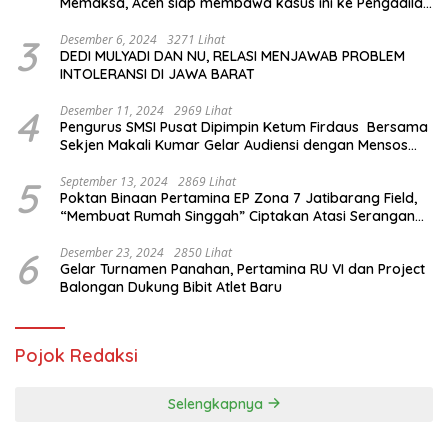
Memaksa, Aceh siap membawa kasus ini ke Pengadilan
Internasional
3
Desember 6, 2024
3271 Lihat
DEDI MULYADI DAN NU, RELASI MENJAWAB PROBLEM
INTOLERANSI DI JAWA BARAT
4
Desember 11, 2024
2969 Lihat
Pengurus SMSI Pusat Dipimpin Ketum Firdaus Bersama
Sekjen Makali Kumar Gelar Audiensi dengan Mensos
Saifullah Yusuf
5
September 13, 2024
2869 Lihat
Poktan Binaan Pertamina EP Zona 7 Jatibarang Field,
“Membuat Rumah Singgah” Ciptakan Atasi Serangan
Hama Tikus
6
Desember 23, 2024
2850 Lihat
Gelar Turnamen Panahan, Pertamina RU VI dan Project
Balongan Dukung Bibit Atlet Baru
Pojok Redaksi
Selengkapnya