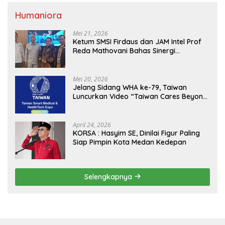
Humaniora
Mei 21, 2026
Ketum SMSI Firdaus dan JAM Intel Prof
Reda Mathovani Bahas Sinergi
Kejagung, ABPEDNAS dan SMSI
Sukseskan Jaga Desa dan Jaga Dapur
MBG, Perkuat Pengawasan Program
Mei 20, 2026
Pemerintah
Jelang Sidang WHA ke-79, Taiwan
Luncurkan Video “Taiwan Cares Beyond
Borders” Promosikan Inovasi Kesehatan
Global
April 24, 2026
KORSA : Hasyim SE, Dinilai Figur Paling
Siap Pimpin Kota Medan Kedepan
Selengkapnya