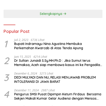
hingga Mengenal Tokoh
Sejarah Chiang Kai-shek di
Memorial Hall
Selengkapnya
Popular Post
1
Juli 2, 2023
6736 Lihat
Bupati Indramayu Nina Agustina Membuka
Perkemahan Kwarcab di Atas Tenda Apung
2
Juni 15, 2025
4214 Lihat
Dr Sultan Junaidi S.Sy.MH.Ph.D : Jika Sumut terus
Memaksa, Aceh siap membawa kasus ini ke Pengadilan
Internasional
3
Desember 6, 2024
3273 Lihat
DEDI MULYADI DAN NU, RELASI MENJAWAB PROBLEM
INTOLERANSI DI JAWA BARAT
4
Desember 11, 2024
2987 Lihat
Pengurus SMSI Pusat Dipimpin Ketum Firdaus Bersama
Sekjen Makali Kumar Gelar Audiensi dengan Mensos
Saifullah Yusuf