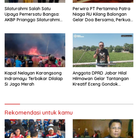
Silaturahmi Salah Satu
Perwira PT Pertamina Patra
Upaya Pemersatu Bangsa:
Niaga RU Kilang Balongan
AKBP Prianggo Silaturahmi
Gelar Doa Bersama, Perkuat
dengan Ketua PWNU Jawa
Integritas dan Keberkahan
Barat, H.Juhadi Muhammad
Kapal Nelayan Karangsong
Anggota DPRD Jabar Hilal
Indramayu Terbakar Dilalap
Hilmawan Gelar Tantangan
Si Jago Merah
Kreatif Eceng Gondok
Waduk Bojongsari, Sediakan
Hadiah Rp10 Juta dan Modal
Usaha
Rekomendasi untuk kamu