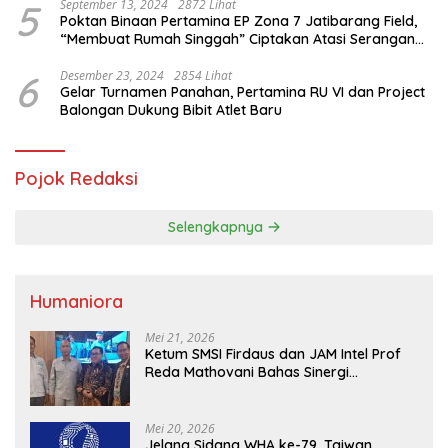
5
September 13, 2024
2872 Lihat
Poktan Binaan Pertamina EP Zona 7 Jatibarang Field,
“Membuat Rumah Singgah” Ciptakan Atasi Serangan
Hama Tikus
6
Desember 23, 2024
2854 Lihat
Gelar Turnamen Panahan, Pertamina RU VI dan Project
Balongan Dukung Bibit Atlet Baru
Pojok Redaksi
Selengkapnya
Humaniora
Mei 21, 2026
Ketum SMSI Firdaus dan JAM Intel Prof
Reda Mathovani Bahas Sinergi
Kejagung, ABPEDNAS dan SMSI
Sukseskan Jaga Desa dan Jaga Dapur
MBG, Perkuat Pengawasan Program
Mei 20, 2026
Pemerintah
Jelang Sidang WHA ke-79, Taiwan