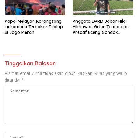
Kapal Nelayan Karangsong
Anggota DPRD Jabar Hilal
Indramayu Terbakar Dilalap
Hilmawan Gelar Tantangan
Si Jago Merah
Kreatif Eceng Gondok
Waduk Bojongsari, Sediakan
Hadiah Rp10 Juta dan Modal
Usaha
Tinggalkan Balasan
Alamat email Anda tidak akan dipublikasikan.
Ruas yang wajib
ditandai
*