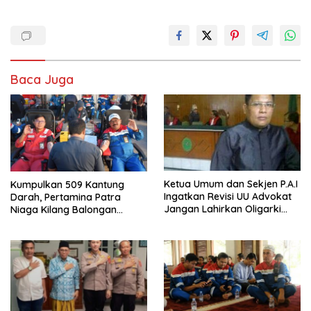
Baca Juga
Ketua Umum dan Sekjen P.A.I
Kumpulkan 509 Kantung
Ingatkan Revisi UU Advokat
Darah, Pertamina Patra
Jangan Lahirkan Oligarki
Niaga Kilang Balongan
Baru
Bangun Budaya Sehat dan
Bantu Sesama