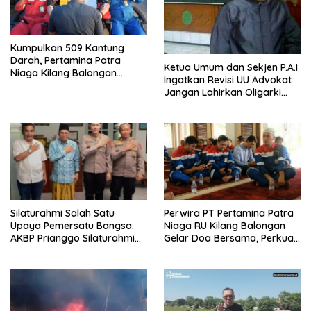
Kumpulkan 509 Kantung
Darah, Pertamina Patra
Ketua Umum dan Sekjen P.A.I
Niaga Kilang Balongan
Ingatkan Revisi UU Advokat
Bangun Budaya Sehat dan
Jangan Lahirkan Oligarki
Bantu Sesama
Baru
Silaturahmi Salah Satu
Perwira PT Pertamina Patra
Upaya Pemersatu Bangsa:
Niaga RU Kilang Balongan
AKBP Prianggo Silaturahmi
Gelar Doa Bersama, Perkuat
dengan Ketua PWNU Jawa
Integritas dan Keberkahan
Barat, H.Juhadi Muhammad