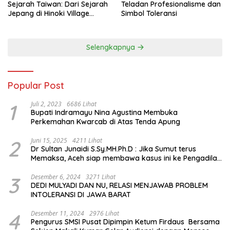
Sejarah Taiwan: Dari Sejarah
Teladan Profesionalisme dan
Jepang di Hinoki Village
Simbol Toleransi
hingga Mengenal Tokoh
Sejarah Chiang Kai-shek di
Memorial Hall
Selengkapnya
Popular Post
1
Juli 2, 2023
6686 Lihat
Bupati Indramayu Nina Agustina Membuka
Perkemahan Kwarcab di Atas Tenda Apung
2
Juni 15, 2025
4211 Lihat
Dr Sultan Junaidi S.Sy.MH.Ph.D : Jika Sumut terus
Memaksa, Aceh siap membawa kasus ini ke Pengadilan
Internasional
3
Desember 6, 2024
3271 Lihat
DEDI MULYADI DAN NU, RELASI MENJAWAB PROBLEM
INTOLERANSI DI JAWA BARAT
4
Desember 11, 2024
2976 Lihat
Pengurus SMSI Pusat Dipimpin Ketum Firdaus Bersama