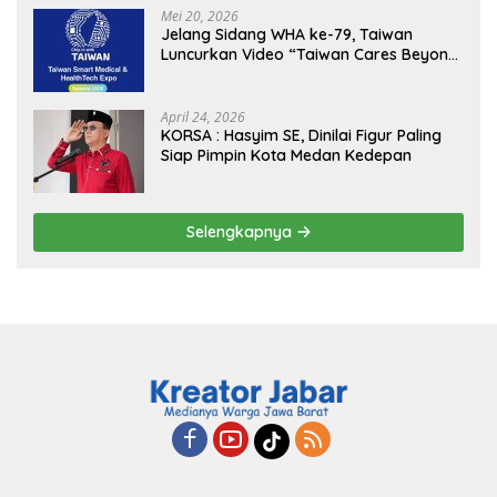
MBG, Perkuat Pengawasan Program
Mei 20, 2026
Pemerintah
Jelang Sidang WHA ke-79, Taiwan
Luncurkan Video “Taiwan Cares Beyond
Borders” Promosikan Inovasi Kesehatan
Global
April 24, 2026
KORSA : Hasyim SE, Dinilai Figur Paling
Siap Pimpin Kota Medan Kedepan
Selengkapnya