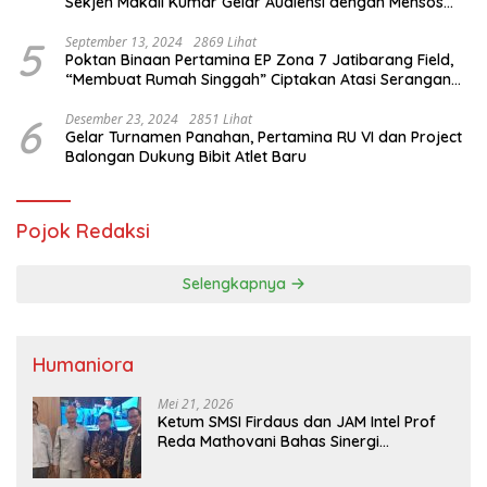
Sekjen Makali Kumar Gelar Audiensi dengan Mensos
Saifullah Yusuf
5
September 13, 2024
2869 Lihat
Poktan Binaan Pertamina EP Zona 7 Jatibarang Field,
“Membuat Rumah Singgah” Ciptakan Atasi Serangan
Hama Tikus
6
Desember 23, 2024
2851 Lihat
Gelar Turnamen Panahan, Pertamina RU VI dan Project
Balongan Dukung Bibit Atlet Baru
Pojok Redaksi
Selengkapnya
Humaniora
Mei 21, 2026
Ketum SMSI Firdaus dan JAM Intel Prof
Reda Mathovani Bahas Sinergi
Kejagung, ABPEDNAS dan SMSI
Sukseskan Jaga Desa dan Jaga Dapur