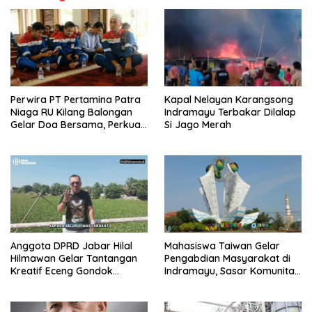
Perwira PT Pertamina Patra
Kapal Nelayan Karangsong
Niaga RU Kilang Balongan
Indramayu Terbakar Dilalap
Gelar Doa Bersama, Perkuat
Si Jago Merah
Integritas dan Keberkahan
Anggota DPRD Jabar Hilal
Mahasiswa Taiwan Gelar
Hilmawan Gelar Tantangan
Pengabdian Masyarakat di
Kreatif Eceng Gondok
Indramayu, Sasar Komunitas
Waduk Bojongsari, Sediakan
Pekerja Migran Indonesia
Hadiah Rp10 Juta dan Modal
Usaha