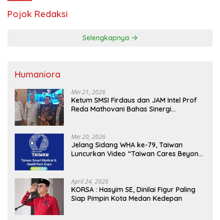
Pojok Redaksi
Selengkapnya
Humaniora
Mei 21, 2026
Ketum SMSI Firdaus dan JAM Intel Prof
Reda Mathovani Bahas Sinergi
Kejagung, ABPEDNAS dan SMSI
Sukseskan Jaga Desa dan Jaga Dapur
MBG, Perkuat Pengawasan Program
Mei 20, 2026
Pemerintah
Jelang Sidang WHA ke-79, Taiwan
Luncurkan Video “Taiwan Cares Beyond
Borders” Promosikan Inovasi Kesehatan
Global
April 24, 2026
KORSA : Hasyim SE, Dinilai Figur Paling
Siap Pimpin Kota Medan Kedepan