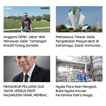
Integritas dan Keberkahan
Anggota DPRD Jabar Hilal
Mahasiswa Taiwan Gelar
Hilmawan Gelar Tantangan
Pengabdian Masyarakat di
Kreatif Eceng Gondok
Indramayu, Sasar Komunitas
Waduk Bojongsari, Sediakan
Pekerja Migran Indonesia
Hadiah Rp10 Juta dan Modal
Usaha
MENGUKUR PELUANG GUS
Nyala Flare Kian Mengecil,
YAHYA VERSUS PROF.
Bukti Nyata Inovasi
NAZARUDIN UMAR, MEMBACA
Pertamina Patra Niaga
FAKTOR CAK IMIN
Kilang Balongan Dukung Net
Zero Emission 2060