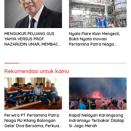
MENGUKUR PELUANG GUS
Nyala Flare Kian Mengecil,
YAHYA VERSUS PROF.
Bukti Nyata Inovasi
NAZARUDIN UMAR, MEMBACA
Pertamina Patra Niaga
FAKTOR CAK IMIN
Kilang Balongan Dukung Net
Zero Emission 2060
Rekomendasi untuk kamu
Perwira PT Pertamina Patra
Kapal Nelayan Karangsong
Niaga RU Kilang Balongan
Indramayu Terbakar Dilalap
Gelar Doa Bersama, Perkuat
Si Jago Merah