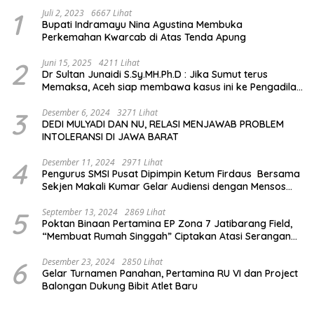
1
Juli 2, 2023
6667 Lihat
Bupati Indramayu Nina Agustina Membuka
Perkemahan Kwarcab di Atas Tenda Apung
2
Juni 15, 2025
4211 Lihat
Dr Sultan Junaidi S.Sy.MH.Ph.D : Jika Sumut terus
Memaksa, Aceh siap membawa kasus ini ke Pengadilan
Internasional
3
Desember 6, 2024
3271 Lihat
DEDI MULYADI DAN NU, RELASI MENJAWAB PROBLEM
INTOLERANSI DI JAWA BARAT
4
Desember 11, 2024
2971 Lihat
Pengurus SMSI Pusat Dipimpin Ketum Firdaus Bersama
Sekjen Makali Kumar Gelar Audiensi dengan Mensos
Saifullah Yusuf
5
September 13, 2024
2869 Lihat
Poktan Binaan Pertamina EP Zona 7 Jatibarang Field,
“Membuat Rumah Singgah” Ciptakan Atasi Serangan
Hama Tikus
6
Desember 23, 2024
2850 Lihat
Gelar Turnamen Panahan, Pertamina RU VI dan Project
Balongan Dukung Bibit Atlet Baru