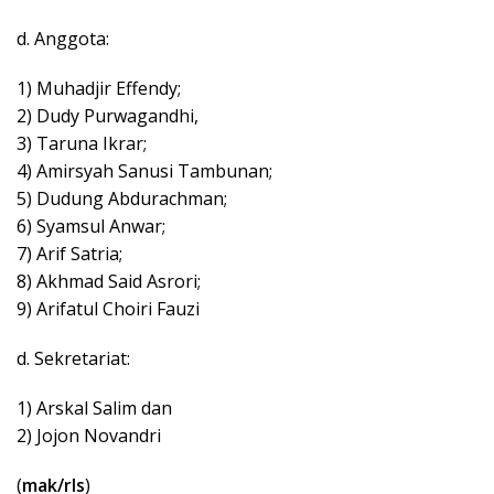
d. Anggota:
1) Muhadjir Effendy;
2) Dudy Purwagandhi,
3) Taruna Ikrar;
4) Amirsyah Sanusi Tambunan;
5) Dudung Abdurachman;
6) Syamsul Anwar;
7) Arif Satria;
8) Akhmad Said Asrori;
9) Arifatul Choiri Fauzi
d. Sekretariat:
1) Arskal Salim dan
2) Jojon Novandri
(
mak/rls
)