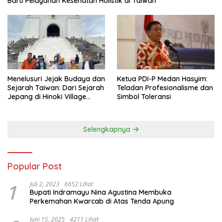
Baru Pelayanan Kesehatan Holistik di Taiwan
Menelusuri Jejak Budaya dan
Ketua PDI-P Medan Hasyim:
Sejarah Taiwan: Dari Sejarah
Teladan Profesionalisme dan
Jepang di Hinoki Village
Simbol Toleransi
hingga Mengenal Tokoh
Sejarah Chiang Kai-shek di
Memorial Hall
Selengkapnya
Popular Post
1
Juli 2, 2023
6652 Lihat
Bupati Indramayu Nina Agustina Membuka
Perkemahan Kwarcab di Atas Tenda Apung
Juni 15, 2025
4211 Lihat