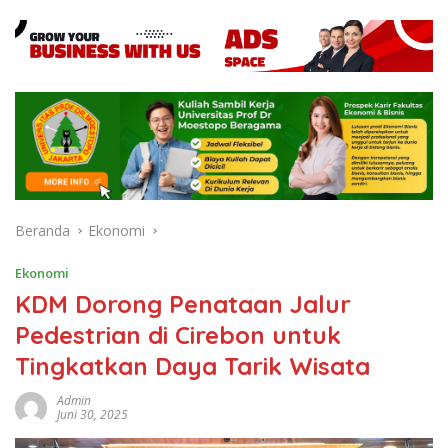
Beranda
Ekonomi
Ekonomi
KDM Dorong Penataan Jalur
Pedestrian di Cirebon untuk
Tingkatkan Daya Tarik Wisata
Admin
Juni 30, 2025