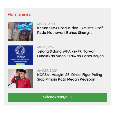
Humaniora
Mei 21, 2026
Ketum SMSI Firdaus dan JAM Intel Prof
Reda Mathovani Bahas Sinergi
Kejagung, ABPEDNAS dan SMSI
Sukseskan Jaga Desa dan Jaga Dapur
MBG, Perkuat Pengawasan Program
Mei 20, 2026
Pemerintah
Jelang Sidang WHA ke-79, Taiwan
Luncurkan Video “Taiwan Cares Beyond
Borders” Promosikan Inovasi Kesehatan
Global
April 24, 2026
KORSA : Hasyim SE, Dinilai Figur Paling
Siap Pimpin Kota Medan Kedepan
Selengkapnya