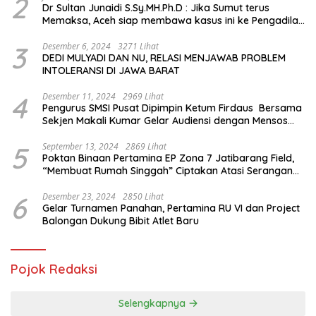
2
Dr Sultan Junaidi S.Sy.MH.Ph.D : Jika Sumut terus
Memaksa, Aceh siap membawa kasus ini ke Pengadilan
Internasional
3
Desember 6, 2024
3271 Lihat
DEDI MULYADI DAN NU, RELASI MENJAWAB PROBLEM
INTOLERANSI DI JAWA BARAT
4
Desember 11, 2024
2969 Lihat
Pengurus SMSI Pusat Dipimpin Ketum Firdaus Bersama
Sekjen Makali Kumar Gelar Audiensi dengan Mensos
Saifullah Yusuf
5
September 13, 2024
2869 Lihat
Poktan Binaan Pertamina EP Zona 7 Jatibarang Field,
“Membuat Rumah Singgah” Ciptakan Atasi Serangan
Hama Tikus
6
Desember 23, 2024
2850 Lihat
Gelar Turnamen Panahan, Pertamina RU VI dan Project
Balongan Dukung Bibit Atlet Baru
Pojok Redaksi
Selengkapnya