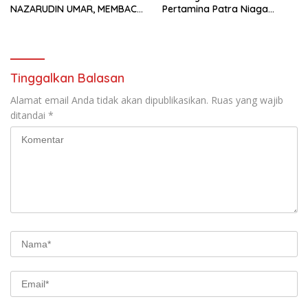
NAZARUDIN UMAR, MEMBACA
Pertamina Patra Niaga
FAKTOR CAK IMIN
Kilang Balongan Dukung Net
Zero Emission 2060
Tinggalkan Balasan
Alamat email Anda tidak akan dipublikasikan.
Ruas yang wajib
ditandai
*