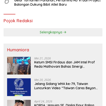
6
Gelar Turnamen Panahan, Pertamina RU VI dan Project
Balongan Dukung Bibit Atlet Baru
Pojok Redaksi
Selengkapnya
Humaniora
Mei 21, 2026
Ketum SMSI Firdaus dan JAM Intel Prof
Reda Mathovani Bahas Sinergi
Kejagung, ABPEDNAS dan SMSI
Sukseskan Jaga Desa dan Jaga Dapur
MBG, Perkuat Pengawasan Program
Mei 20, 2026
Pemerintah
Jelang Sidang WHA ke-79, Taiwan
Luncurkan Video “Taiwan Cares Beyond
Borders” Promosikan Inovasi Kesehatan
Global
April 24, 2026
KORSA : Hasyim SE, Dinilai Figur Paling