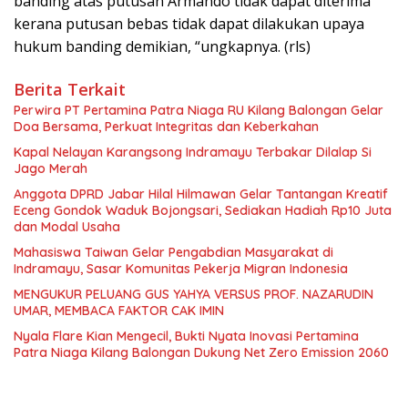
banding atas putusan Armando tidak dapat diterima
kerana putusan bebas tidak dapat dilakukan upaya
hukum banding demikian, “ungkapnya. (rls)
Berita Terkait
Perwira PT Pertamina Patra Niaga RU Kilang Balongan Gelar
Doa Bersama, Perkuat Integritas dan Keberkahan
Kapal Nelayan Karangsong Indramayu Terbakar Dilalap Si
Jago Merah
Anggota DPRD Jabar Hilal Hilmawan Gelar Tantangan Kreatif
Eceng Gondok Waduk Bojongsari, Sediakan Hadiah Rp10 Juta
dan Modal Usaha
Mahasiswa Taiwan Gelar Pengabdian Masyarakat di
Indramayu, Sasar Komunitas Pekerja Migran Indonesia
MENGUKUR PELUANG GUS YAHYA VERSUS PROF. NAZARUDIN
UMAR, MEMBACA FAKTOR CAK IMIN
Nyala Flare Kian Mengecil, Bukti Nyata Inovasi Pertamina
Patra Niaga Kilang Balongan Dukung Net Zero Emission 2060