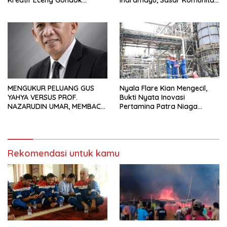
Kreatif Eceng Gondok
Indramayu, Sasar Komunitas
Waduk Bojongsari, Sediakan
Pekerja Migran Indonesia
Hadiah Rp10 Juta dan Modal
Usaha
MENGUKUR PELUANG GUS
Nyala Flare Kian Mengecil,
YAHYA VERSUS PROF.
Bukti Nyata Inovasi
NAZARUDIN UMAR, MEMBACA
Pertamina Patra Niaga
FAKTOR CAK IMIN
Kilang Balongan Dukung Net
Zero Emission 2060
Rekomendasi untuk kamu