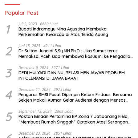
Popular Post
1
Juli 2, 2023
6680 Lihat
Bupati Indramayu Nina Agustina Membuka
Perkemahan Kwarcab di Atas Tenda Apung
2
Juni 15, 2025
4211 Lihat
Dr Sultan Junaidi S.Sy.MH.Ph.D : Jika Sumut terus
Memaksa, Aceh siap membawa kasus ini ke Pengadilan
Internasional
3
Desember 6, 2024
3271 Lihat
DEDI MULYADI DAN NU, RELASI MENJAWAB PROBLEM
INTOLERANSI DI JAWA BARAT
4
Desember 11, 2024
2975 Lihat
Pengurus SMSI Pusat Dipimpin Ketum Firdaus Bersama
Sekjen Makali Kumar Gelar Audiensi dengan Mensos
Saifullah Yusuf
5
September 13, 2024
2869 Lihat
Poktan Binaan Pertamina EP Zona 7 Jatibarang Field,
“Membuat Rumah Singgah” Ciptakan Atasi Serangan
Hama Tikus
Desember 23, 2024
2851 Lihat