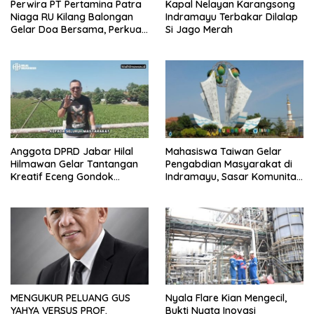
Perwira PT Pertamina Patra
Kapal Nelayan Karangsong
Niaga RU Kilang Balongan
Indramayu Terbakar Dilalap
Gelar Doa Bersama, Perkuat
Si Jago Merah
Integritas dan Keberkahan
Anggota DPRD Jabar Hilal
Mahasiswa Taiwan Gelar
Hilmawan Gelar Tantangan
Pengabdian Masyarakat di
Kreatif Eceng Gondok
Indramayu, Sasar Komunitas
Waduk Bojongsari, Sediakan
Pekerja Migran Indonesia
Hadiah Rp10 Juta dan Modal
Usaha
MENGUKUR PELUANG GUS
Nyala Flare Kian Mengecil,
YAHYA VERSUS PROF.
Bukti Nyata Inovasi