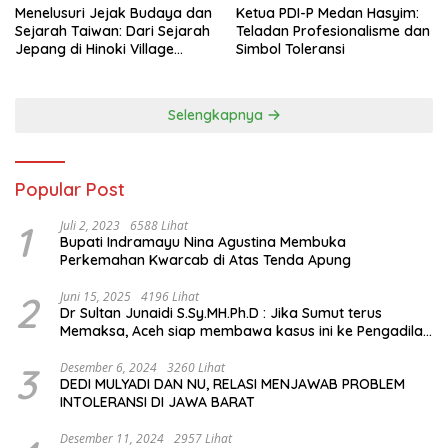
Menelusuri Jejak Budaya dan
Ketua PDI-P Medan Hasyim:
Sejarah Taiwan: Dari Sejarah
Teladan Profesionalisme dan
Jepang di Hinoki Village
Simbol Toleransi
hingga Mengenal Tokoh
Sejarah Chiang Kai-shek di
Memorial Hall
Selengkapnya
Popular Post
1
Juli 2, 2023
6588 Lihat
Bupati Indramayu Nina Agustina Membuka
Perkemahan Kwarcab di Atas Tenda Apung
2
Juni 15, 2025
4196 Lihat
Dr Sultan Junaidi S.Sy.MH.Ph.D : Jika Sumut terus
Memaksa, Aceh siap membawa kasus ini ke Pengadilan
Internasional
3
Desember 6, 2024
3260 Lihat
DEDI MULYADI DAN NU, RELASI MENJAWAB PROBLEM
INTOLERANSI DI JAWA BARAT
Desember 11, 2024
2957 Lihat