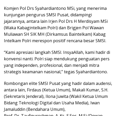
Komjen Pol Drs Syahardiantono MSi, yang menerima
kunjungan pengurus SMSI Pusat, didampingi
jajarannya, antara lain Irjen Pol Drs H Merdisyam MSi
(Waka Kabagintelkam Polri) dan Brigjen Pol Wawan
Muliawan SH SIK MH (Dirkamsus Baintelkam) Kabag
Intelkam Polri merespon positif rencana besar SMSI.
“Kami apresiasi langkah SMSI. InsyaAllah, kami hadir di
konvensi nanti. Polri siap mendukung penguatan pers
yang independen, profesional, dan menjadi mitra
strategis keamanan nasional,” tegas Syahardiantono.
Rombongan elite SMSI Pusat yang hadir dalam audensi,
antara lain, Firdaus (Ketua Umum), Makali Kumar, S.H.
(Sekretaris Jenderal), Ilona Juwita (Wakil Ketua Umum
Bidang Teknologi Digital dan Usaha Media), Iwan
Jamaluddin (Bendahara Umum),
Prof. Dr. Taufiqurochman, A. Ks, S.Sos, M.Si (Dewan