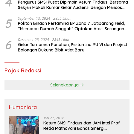
4
Pengurus SMSI Pusat Dipimpin Ketum Firdaus Bersama
Sekjen Makali Kumar Gelar Audiensi dengan Mensos
Saifullah Yusuf
5
September 13, 2024
2855 Lihat
Poktan Binaan Pertamina EP Zona 7 Jatibarang Field,
“Membuat Rumah Singgah” Ciptakan Atasi Serangan
Hama Tikus
6
Desember 23, 2024
2843 Lihat
Gelar Turnamen Panahan, Pertamina RU VI dan Project
Balongan Dukung Bibit Atlet Baru
Pojok Redaksi
Selengkapnya
Humaniora
Mei 21, 2026
Ketum SMSI Firdaus dan JAM Intel Prof
Reda Mathovani Bahas Sinergi
Kejagung, ABPEDNAS dan SMSI