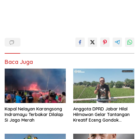
Baca Juga
Kapal Nelayan Karangsong
Anggota DPRD Jabar Hilal
Indramayu Terbakar Dilalap
Hilmawan Gelar Tantangan
Si Jago Merah
Kreatif Eceng Gondok
Waduk Bojongsari, Sediakan
Hadiah Rp10 Juta dan Modal
Usaha