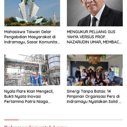
Mahasiswa Taiwan Gelar
MENGUKUR PELUANG GUS
Pengabdian Masyarakat di
YAHYA VERSUS PROF.
Indramayu, Sasar Komunitas
NAZARUDIN UMAR, MEMBACA
Pekerja Migran Indonesia
FAKTOR CAK IMIN
Nyala Flare Kian Mengecil,
Sinergi Tanpa Batas: 14
Bukti Nyata Inovasi
Pimpinan Organisasi Pers di
Pertamina Patra Niaga
Indramayu Nyatakan Solid di
Kilang Balongan Dukung Net
Bawah FKJI
Zero Emission 2060