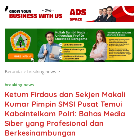
Beranda
breaking news
breaking news
Ketum Firdaus dan Sekjen Makali
Kumar Pimpin SMSI Pusat Temui
Kabaintelkam Polri: Bahas Media
Siber yang Profesional dan
Berkesinambungan