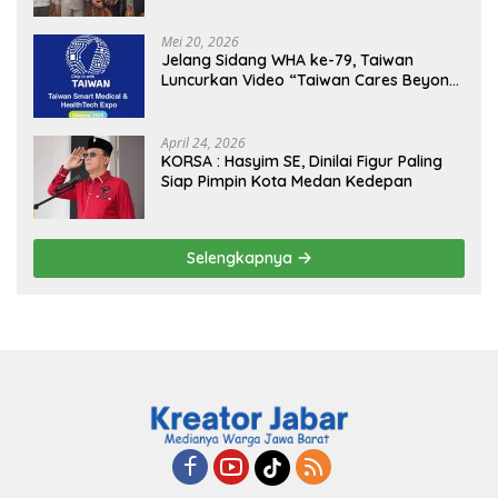
Sukseskan Jaga Desa dan Jaga Dapur
MBG, Perkuat Pengawasan Program
Mei 20, 2026
Pemerintah
Jelang Sidang WHA ke-79, Taiwan
Luncurkan Video “Taiwan Cares Beyond
Borders” Promosikan Inovasi Kesehatan
Global
April 24, 2026
KORSA : Hasyim SE, Dinilai Figur Paling
Siap Pimpin Kota Medan Kedepan
Selengkapnya