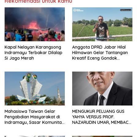
Rekomendasi untuk kamu
Kapal Nelayan Karangsong
Anggota DPRD Jabar Hilal
Indramayu Terbakar Dilalap
Hilmawan Gelar Tantangan
Si Jago Merah
Kreatif Eceng Gondok
Waduk Bojongsari, Sediakan
Hadiah Rp10 Juta dan Modal
Usaha
Mahasiswa Taiwan Gelar
MENGUKUR PELUANG GUS
Pengabdian Masyarakat di
YAHYA VERSUS PROF.
Indramayu, Sasar Komunitas
NAZARUDIN UMAR, MEMBACA
Pekerja Migran Indonesia
FAKTOR CAK IMIN