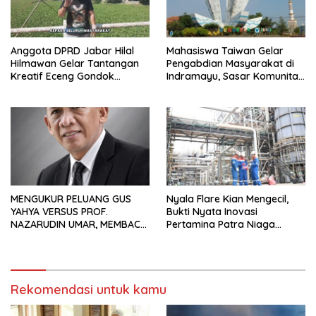
Anggota DPRD Jabar Hilal
Mahasiswa Taiwan Gelar
Hilmawan Gelar Tantangan
Pengabdian Masyarakat di
Kreatif Eceng Gondok
Indramayu, Sasar Komunitas
Waduk Bojongsari, Sediakan
Pekerja Migran Indonesia
Hadiah Rp10 Juta dan Modal
Usaha
MENGUKUR PELUANG GUS
Nyala Flare Kian Mengecil,
YAHYA VERSUS PROF.
Bukti Nyata Inovasi
NAZARUDIN UMAR, MEMBACA
Pertamina Patra Niaga
FAKTOR CAK IMIN
Kilang Balongan Dukung Net
Zero Emission 2060
Rekomendasi untuk kamu