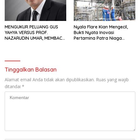
MENGUKUR PELUANG GUS
Nyala Flare Kian Mengecil,
YAHYA VERSUS PROF.
Bukti Nyata Inovasi
NAZARUDIN UMAR, MEMBACA
Pertamina Patra Niaga
FAKTOR CAK IMIN
Kilang Balongan Dukung Net
Zero Emission 2060
Tinggalkan Balasan
Alamat email Anda tidak akan dipublikasikan.
Ruas yang wajib
ditandai
*