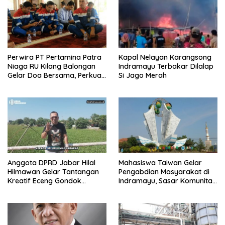
Perwira PT Pertamina Patra
Kapal Nelayan Karangsong
Niaga RU Kilang Balongan
Indramayu Terbakar Dilalap
Gelar Doa Bersama, Perkuat
Si Jago Merah
Integritas dan Keberkahan
Anggota DPRD Jabar Hilal
Mahasiswa Taiwan Gelar
Hilmawan Gelar Tantangan
Pengabdian Masyarakat di
Kreatif Eceng Gondok
Indramayu, Sasar Komunitas
Waduk Bojongsari, Sediakan
Pekerja Migran Indonesia
Hadiah Rp10 Juta dan Modal
Usaha