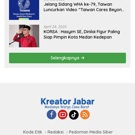
Pemerintah
Jelang Sidang WHA ke-79, Taiwan
Luncurkan Video “Taiwan Cares Beyond
Borders” Promosikan Inovasi Kesehatan
Global
April 24, 2026
KORSA : Hasyim SE, Dinilai Figur Paling
Siap Pimpin Kota Medan Kedepan
Selengkapnya
Kode Etik
Redaksi
Pedoman Media Siber