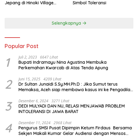
Jepang di Hinoki Village
Simbol Toleransi
hingga Mengenal Tokoh
Sejarah Chiang Kai-shek di
Memorial Hall
Selengkapnya
Popular Post
1
Juli 2, 2023
6647 Lihat
Bupati Indramayu Nina Agustina Membuka
Perkemahan Kwarcab di Atas Tenda Apung
2
Juni 15, 2025
4209 Lihat
Dr Sultan Junaidi S.Sy.MH.Ph.D : Jika Sumut terus
Memaksa, Aceh siap membawa kasus ini ke Pengadilan
Internasional
3
Desember 6, 2024
3271 Lihat
DEDI MULYADI DAN NU, RELASI MENJAWAB PROBLEM
INTOLERANSI DI JAWA BARAT
4
Desember 11, 2024
2968 Lihat
Pengurus SMSI Pusat Dipimpin Ketum Firdaus Bersama
Sekjen Makali Kumar Gelar Audiensi dengan Mensos