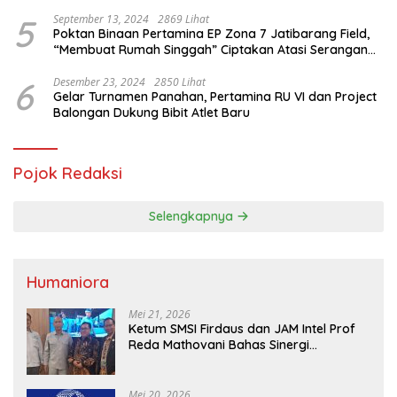
Saifullah Yusuf
5
September 13, 2024
2869 Lihat
Poktan Binaan Pertamina EP Zona 7 Jatibarang Field,
“Membuat Rumah Singgah” Ciptakan Atasi Serangan
Hama Tikus
6
Desember 23, 2024
2850 Lihat
Gelar Turnamen Panahan, Pertamina RU VI dan Project
Balongan Dukung Bibit Atlet Baru
Pojok Redaksi
Selengkapnya
Humaniora
Mei 21, 2026
Ketum SMSI Firdaus dan JAM Intel Prof
Reda Mathovani Bahas Sinergi
Kejagung, ABPEDNAS dan SMSI
Sukseskan Jaga Desa dan Jaga Dapur
MBG, Perkuat Pengawasan Program
Mei 20, 2026