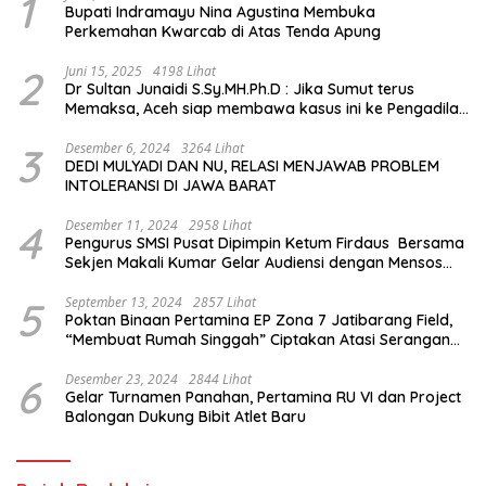
1
Bupati Indramayu Nina Agustina Membuka
Perkemahan Kwarcab di Atas Tenda Apung
2
Juni 15, 2025
4198 Lihat
Dr Sultan Junaidi S.Sy.MH.Ph.D : Jika Sumut terus
Memaksa, Aceh siap membawa kasus ini ke Pengadilan
Internasional
3
Desember 6, 2024
3264 Lihat
DEDI MULYADI DAN NU, RELASI MENJAWAB PROBLEM
INTOLERANSI DI JAWA BARAT
4
Desember 11, 2024
2958 Lihat
Pengurus SMSI Pusat Dipimpin Ketum Firdaus Bersama
Sekjen Makali Kumar Gelar Audiensi dengan Mensos
Saifullah Yusuf
5
September 13, 2024
2857 Lihat
Poktan Binaan Pertamina EP Zona 7 Jatibarang Field,
“Membuat Rumah Singgah” Ciptakan Atasi Serangan
Hama Tikus
6
Desember 23, 2024
2844 Lihat
Gelar Turnamen Panahan, Pertamina RU VI dan Project
Balongan Dukung Bibit Atlet Baru