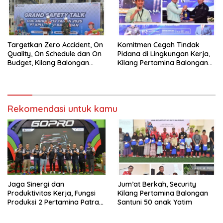
Targetkan Zero Accident, On
Komitmen Cegah Tindak
Quality, On Schedule dan On
Pidana di Lingkungan Kerja,
Budget, Kilang Balongan
Kilang Pertamina Balongan
Gelar GST
Gelar Seminar Hukum
Rekomendasi untuk kamu
Jaga Sinergi dan
Jum’at Berkah, Security
Produktivitas Kerja, Fungsi
Kilang Pertamina Balongan
Produksi 2 Pertamina Patra
Santuni 50 anak Yatim
Niaga Kilang Balongan Gelar
Olahraga Bersama