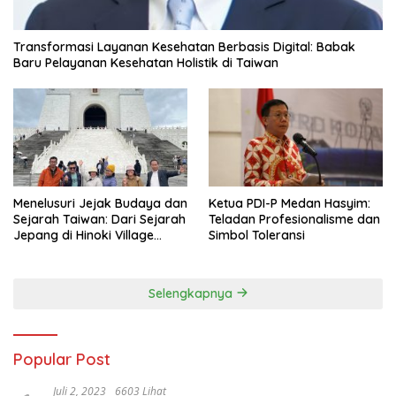
Transformasi Layanan Kesehatan Berbasis Digital: Babak
Baru Pelayanan Kesehatan Holistik di Taiwan
Menelusuri Jejak Budaya dan
Ketua PDI-P Medan Hasyim:
Sejarah Taiwan: Dari Sejarah
Teladan Profesionalisme dan
Jepang di Hinoki Village
Simbol Toleransi
hingga Mengenal Tokoh
Sejarah Chiang Kai-shek di
Memorial Hall
Selengkapnya
Popular Post
Juli 2, 2023
6603 Lihat