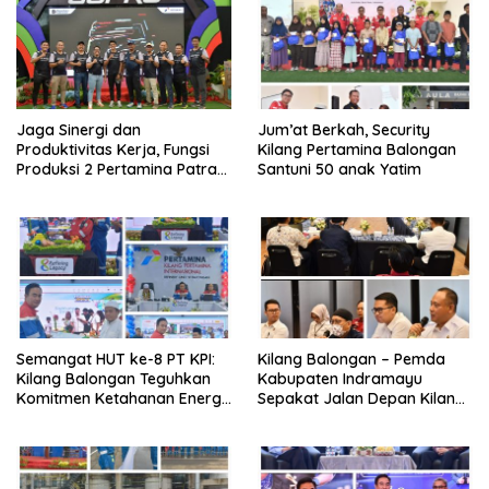
Jaga Sinergi dan
Jum’at Berkah, Security
Produktivitas Kerja, Fungsi
Kilang Pertamina Balongan
Produksi 2 Pertamina Patra
Santuni 50 anak Yatim
Niaga Kilang Balongan Gelar
Olahraga Bersama
Semangat HUT ke-8 PT KPI:
Kilang Balongan – Pemda
Kilang Balongan Teguhkan
Kabupaten Indramayu
Komitmen Ketahanan Energi
Sepakat Jalan Depan Kilang
dan Berbagi Bersama
Balongan Segera Ditutup,
Penyandang Disabilitas dan
Lalin Dialihkan ke Jalan
Yayasan Pendidikan
Sukaurip-Sukareja