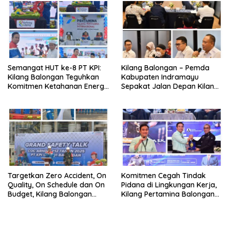
Semangat HUT ke-8 PT KPI:
Kilang Balongan – Pemda
Kilang Balongan Teguhkan
Kabupaten Indramayu
Komitmen Ketahanan Energi
Sepakat Jalan Depan Kilang
dan Berbagi Bersama
Balongan Segera Ditutup,
Penyandang Disabilitas dan
Lalin Dialihkan ke Jalan
Yayasan Pendidikan
Sukaurip-Sukareja
Targetkan Zero Accident, On
Komitmen Cegah Tindak
Quality, On Schedule dan On
Pidana di Lingkungan Kerja,
Budget, Kilang Balongan
Kilang Pertamina Balongan
Gelar GST
Gelar Seminar Hukum