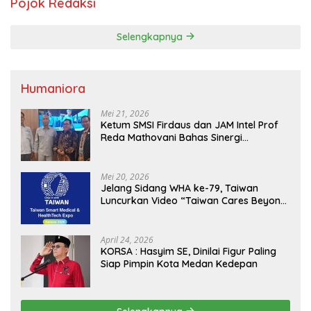
Pojok Redaksi
Selengkapnya
Humaniora
Mei 21, 2026
Ketum SMSI Firdaus dan JAM Intel Prof
Reda Mathovani Bahas Sinergi
Kejagung, ABPEDNAS dan SMSI
Sukseskan Jaga Desa dan Jaga Dapur
MBG, Perkuat Pengawasan Program
Mei 20, 2026
Pemerintah
Jelang Sidang WHA ke-79, Taiwan
Luncurkan Video “Taiwan Cares Beyond
Borders” Promosikan Inovasi Kesehatan
Global
April 24, 2026
KORSA : Hasyim SE, Dinilai Figur Paling
Siap Pimpin Kota Medan Kedepan