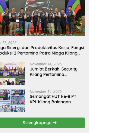
ni 17, 2026
ga Sinergi dan Produktivitas Kerja, Fungsi
oduksi 2 Pertamina Patra Niaga Kilang
longan Gelar Olahraga Bersama
November 14, 2025
Jum’at Berkah, Security
Kilang Pertamina
Balongan Santuni 50 anak
Yatim
November 14, 2025
Semangat HUT ke-8 PT
KPI: Kilang Balongan
Teguhkan Komitmen
Ketahanan Energi dan
Berbagi Bersama
Selengkapnya
Penyandang Disabilitas
dan Yayasan Pendidikan