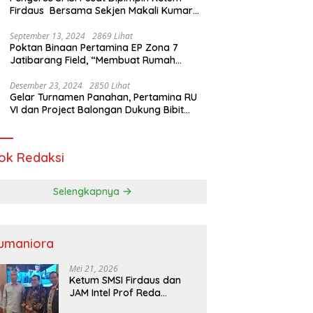
Firdaus Bersama Sekjen Makali Kumar
Gelar Audiensi dengan Mensos Saifullah
Yusuf
September 13, 2024
2869 Lihat
Poktan Binaan Pertamina EP Zona 7
Jatibarang Field, “Membuat Rumah
Singgah” Ciptakan Atasi Serangan Hama
Tikus
Desember 23, 2024
2850 Lihat
Gelar Turnamen Panahan, Pertamina RU
VI dan Project Balongan Dukung Bibit
Atlet Baru
ok Redaksi
Selengkapnya
umaniora
Mei 21, 2026
Ketum SMSI Firdaus dan
JAM Intel Prof Reda
Mathovani Bahas Sinergi