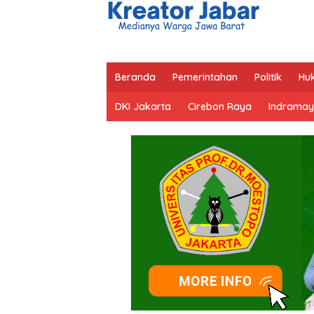
Beranda
Pemerintahan
Politik
Hu
DKI Jakarta
Cirebon Raya
Indramay