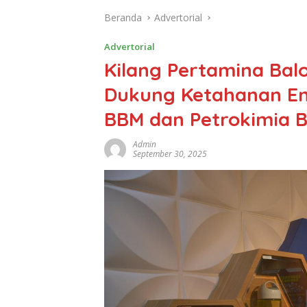
Beranda
Advertorial
Advertorial
Kilang Pertamina Ba
Dukung Ketahanan Ene
BBM dan Petrokimia B
Admin
September 30, 2025