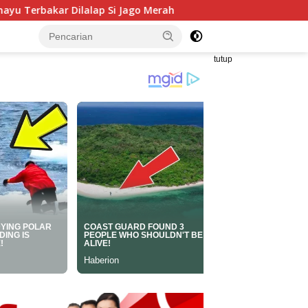
Jago Merah
Anggota DPRD Jabar Hilal Hilmawan Gelar T
tutup