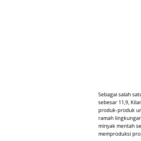
Sebagai salah sat
sebesar 11,9, Kil
produk-produk un
ramah lingkungan
minyak mentah seb
memproduksi produ