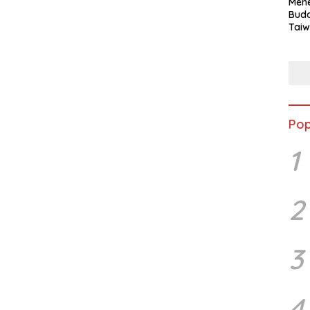
Mene
Buda
Taiw
Jepa
Vill
Men
Seja
shek
Pop
1
2
3
4