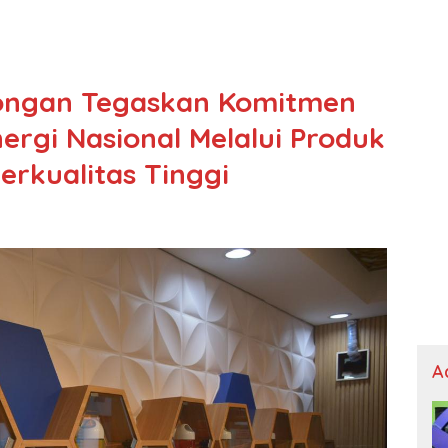
longan Tegaskan Komitmen
rgi Nasional Melalui Produk
erkualitas Tinggi
A