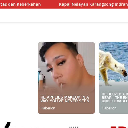
Kapal Nelayan Karangsong Indramayu Terbakar Dilalap Si 