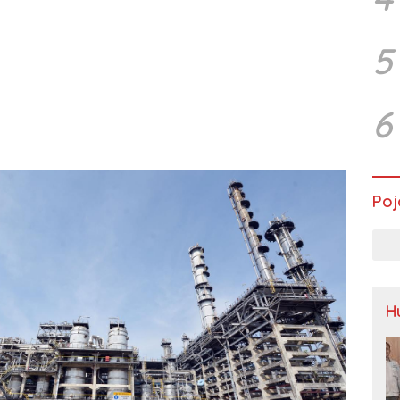
5
6
Poj
H