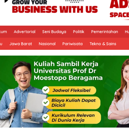
kum
Advertorial
Seni Budaya
Politik
Pemerintahan
H
u
Jawa Barat
Nasional
Pariwisata
Tekno & Sains