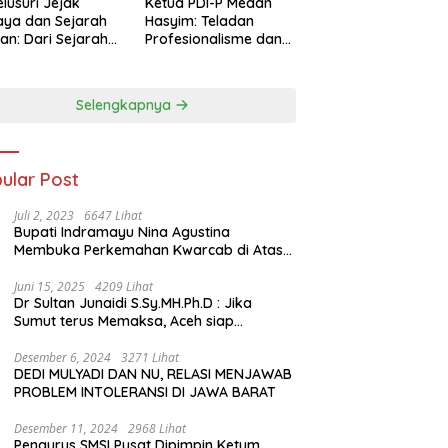
lusuri Jejak
Ketua PDI-P Medan
ya dan Sejarah
Hasyim: Teladan
an: Dari Sejarah
Profesionalisme dan
ng di Hinoki
Simbol Toleransi
age hingga
genal Tokoh
Selengkapnya
rah Chiang Kai-
 di Memorial Hall
ular Post
Juli 2, 2023
6647 Lihat
Bupati Indramayu Nina Agustina
Membuka Perkemahan Kwarcab di Atas
Tenda Apung
Juni 15, 2025
4209 Lihat
Dr Sultan Junaidi S.Sy.MH.Ph.D : Jika
Sumut terus Memaksa, Aceh siap
membawa kasus ini ke Pengadilan
Internasional
Desember 6, 2024
3271 Lihat
DEDI MULYADI DAN NU, RELASI MENJAWAB
PROBLEM INTOLERANSI DI JAWA BARAT
Desember 11, 2024
2968 Lihat
Pengurus SMSI Pusat Dipimpin Ketum