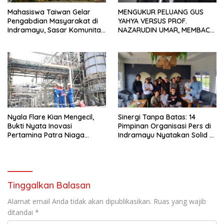
Mahasiswa Taiwan Gelar
MENGUKUR PELUANG GUS
Pengabdian Masyarakat di
YAHYA VERSUS PROF.
Indramayu, Sasar Komunitas
NAZARUDIN UMAR, MEMBACA
Pekerja Migran Indonesia
FAKTOR CAK IMIN
Nyala Flare Kian Mengecil,
Sinergi Tanpa Batas: 14
Bukti Nyata Inovasi
Pimpinan Organisasi Pers di
Pertamina Patra Niaga
Indramayu Nyatakan Solid di
Kilang Balongan Dukung Net
Bawah FKJI
Zero Emission 2060
Tinggalkan Balasan
Alamat email Anda tidak akan dipublikasikan.
Ruas yang wajib
ditandai
*