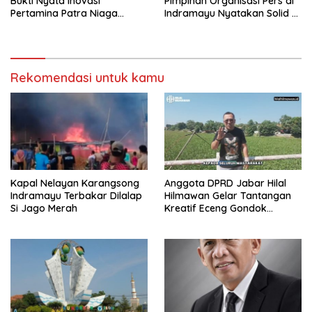
Bukti Nyata Inovasi
Pimpinan Organisasi Pers di
Pertamina Patra Niaga
Indramayu Nyatakan Solid di
Kilang Balongan Dukung Net
Bawah FKJI
Zero Emission 2060
Rekomendasi untuk kamu
Kapal Nelayan Karangsong
Anggota DPRD Jabar Hilal
Indramayu Terbakar Dilalap
Hilmawan Gelar Tantangan
Si Jago Merah
Kreatif Eceng Gondok
Waduk Bojongsari, Sediakan
Hadiah Rp10 Juta dan Modal
Usaha