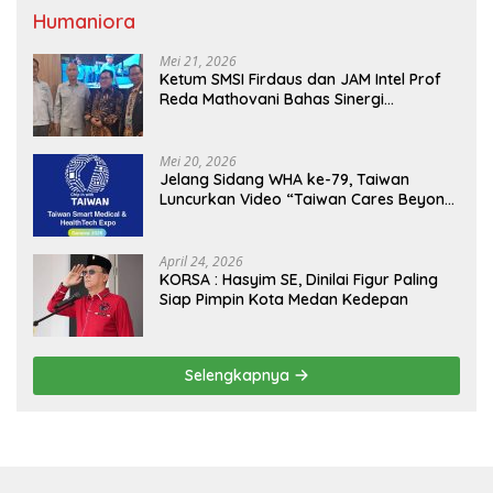
Humaniora
Mei 21, 2026
Ketum SMSI Firdaus dan JAM Intel Prof
Reda Mathovani Bahas Sinergi
Kejagung, ABPEDNAS dan SMSI
Sukseskan Jaga Desa dan Jaga Dapur
MBG, Perkuat Pengawasan Program
Mei 20, 2026
Pemerintah
Jelang Sidang WHA ke-79, Taiwan
Luncurkan Video “Taiwan Cares Beyond
Borders” Promosikan Inovasi Kesehatan
Global
April 24, 2026
KORSA : Hasyim SE, Dinilai Figur Paling
Siap Pimpin Kota Medan Kedepan
Selengkapnya