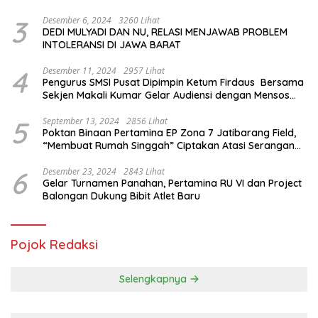
Internasional
3
Desember 6, 2024
3260 Lihat
DEDI MULYADI DAN NU, RELASI MENJAWAB PROBLEM
INTOLERANSI DI JAWA BARAT
4
Desember 11, 2024
2957 Lihat
Pengurus SMSI Pusat Dipimpin Ketum Firdaus Bersama
Sekjen Makali Kumar Gelar Audiensi dengan Mensos
Saifullah Yusuf
5
September 13, 2024
2856 Lihat
Poktan Binaan Pertamina EP Zona 7 Jatibarang Field,
“Membuat Rumah Singgah” Ciptakan Atasi Serangan
Hama Tikus
6
Desember 23, 2024
2843 Lihat
Gelar Turnamen Panahan, Pertamina RU VI dan Project
Balongan Dukung Bibit Atlet Baru
Pojok Redaksi
Selengkapnya