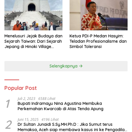
Menelusuri Jejak Budaya dan
Ketua PDI-P Medan Hasyim:
Sejarah Taiwan: Dari Sejarah
Teladan Profesionalisme dan
Jepang di Hinoki Village
Simbol Toleransi
hingga Mengenal Tokoh
Sejarah Chiang Kai-shek di
Memorial Hall
Selengkapnya
Popular Post
1
Juli 2, 2023
6588 Lihat
Bupati Indramayu Nina Agustina Membuka
Perkemahan Kwarcab di Atas Tenda Apung
2
Juni 15, 2025
4196 Lihat
Dr Sultan Junaidi S.Sy.MH.Ph.D : Jika Sumut terus
Memaksa, Aceh siap membawa kasus ini ke Pengadilan