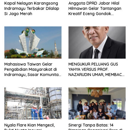
Kapal Nelayan Karangsong
Anggota DPRD Jabar Hilal
Indramayu Terbakar Dilalap
Hilmawan Gelar Tantangan
Si Jago Merah
Kreatif Eceng Gondok
Waduk Bojongsari, Sediakan
Hadiah Rp10 Juta dan Modal
Usaha
Mahasiswa Taiwan Gelar
MENGUKUR PELUANG GUS
Pengabdian Masyarakat di
YAHYA VERSUS PROF.
Indramayu, Sasar Komunitas
NAZARUDIN UMAR, MEMBACA
Pekerja Migran Indonesia
FAKTOR CAK IMIN
Nyala Flare Kian Mengecil,
Sinergi Tanpa Batas: 14