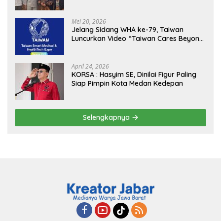
Kejagung, ABPEDNAS dan SMSI
Sukseskan Jaga Desa dan Jaga Dapur
MBG, Perkuat Pengawasan Program
Mei 20, 2026
Pemerintah
Jelang Sidang WHA ke-79, Taiwan
Luncurkan Video “Taiwan Cares Beyond
Borders” Promosikan Inovasi Kesehatan
Global
April 24, 2026
KORSA : Hasyim SE, Dinilai Figur Paling
Siap Pimpin Kota Medan Kedepan
Selengkapnya