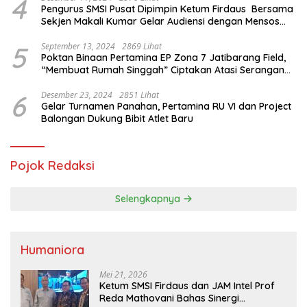
4
Pengurus SMSI Pusat Dipimpin Ketum Firdaus Bersama
Sekjen Makali Kumar Gelar Audiensi dengan Mensos
Saifullah Yusuf
5
September 13, 2024
2869 Lihat
Poktan Binaan Pertamina EP Zona 7 Jatibarang Field,
“Membuat Rumah Singgah” Ciptakan Atasi Serangan
Hama Tikus
6
Desember 23, 2024
2851 Lihat
Gelar Turnamen Panahan, Pertamina RU VI dan Project
Balongan Dukung Bibit Atlet Baru
Pojok Redaksi
Selengkapnya
Humaniora
Mei 21, 2026
Ketum SMSI Firdaus dan JAM Intel Prof
Reda Mathovani Bahas Sinergi