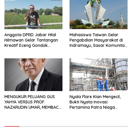
Anggota DPRD Jabar Hilal
Mahasiswa Taiwan Gelar
Hilmawan Gelar Tantangan
Pengabdian Masyarakat di
Kreatif Eceng Gondok
Indramayu, Sasar Komunitas
Waduk Bojongsari, Sediakan
Pekerja Migran Indonesia
Hadiah Rp10 Juta dan Modal
Usaha
MENGUKUR PELUANG GUS
Nyala Flare Kian Mengecil,
YAHYA VERSUS PROF.
Bukti Nyata Inovasi
NAZARUDIN UMAR, MEMBACA
Pertamina Patra Niaga
FAKTOR CAK IMIN
Kilang Balongan Dukung Net
Zero Emission 2060