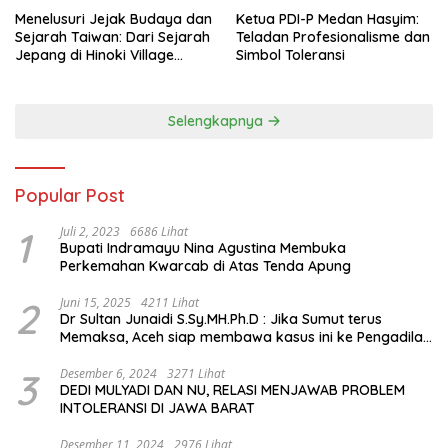
Menelusuri Jejak Budaya dan
Ketua PDI-P Medan Hasyim:
Sejarah Taiwan: Dari Sejarah
Teladan Profesionalisme dan
Jepang di Hinoki Village
Simbol Toleransi
hingga Mengenal Tokoh
Sejarah Chiang Kai-shek di
Memorial Hall
Selengkapnya
Popular Post
1
Juli 2, 2023
6686 Lihat
Bupati Indramayu Nina Agustina Membuka
Perkemahan Kwarcab di Atas Tenda Apung
2
Juni 15, 2025
4211 Lihat
Dr Sultan Junaidi S.Sy.MH.Ph.D : Jika Sumut terus
Memaksa, Aceh siap membawa kasus ini ke Pengadilan
Internasional
3
Desember 6, 2024
3271 Lihat
DEDI MULYADI DAN NU, RELASI MENJAWAB PROBLEM
INTOLERANSI DI JAWA BARAT
Desember 11, 2024
2976 Lihat