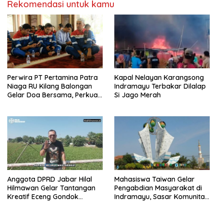
Rekomendasi untuk kamu
Perwira PT Pertamina Patra
Kapal Nelayan Karangsong
Niaga RU Kilang Balongan
Indramayu Terbakar Dilalap
Gelar Doa Bersama, Perkuat
Si Jago Merah
Integritas dan Keberkahan
Anggota DPRD Jabar Hilal
Mahasiswa Taiwan Gelar
Hilmawan Gelar Tantangan
Pengabdian Masyarakat di
Kreatif Eceng Gondok
Indramayu, Sasar Komunitas
Waduk Bojongsari, Sediakan
Pekerja Migran Indonesia
Hadiah Rp10 Juta dan Modal