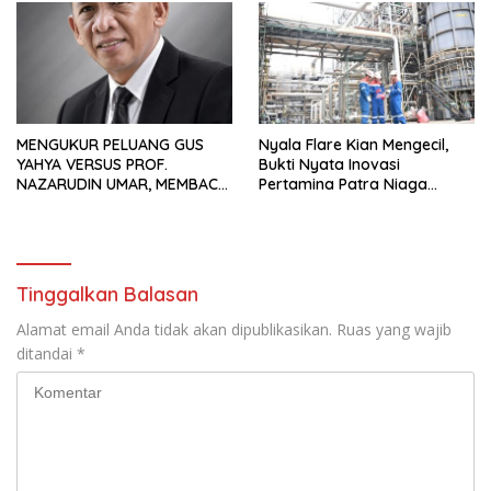
Usaha
MENGUKUR PELUANG GUS
Nyala Flare Kian Mengecil,
YAHYA VERSUS PROF.
Bukti Nyata Inovasi
NAZARUDIN UMAR, MEMBACA
Pertamina Patra Niaga
FAKTOR CAK IMIN
Kilang Balongan Dukung Net
Zero Emission 2060
Tinggalkan Balasan
Alamat email Anda tidak akan dipublikasikan.
Ruas yang wajib
ditandai
*