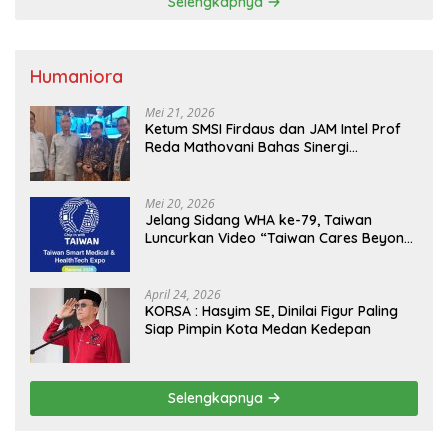
Selengkapnya
Humaniora
Mei 21, 2026
Ketum SMSI Firdaus dan JAM Intel Prof
Reda Mathovani Bahas Sinergi
Kejagung, ABPEDNAS dan SMSI
Sukseskan Jaga Desa dan Jaga Dapur
MBG, Perkuat Pengawasan Program
Mei 20, 2026
Pemerintah
Jelang Sidang WHA ke-79, Taiwan
Luncurkan Video “Taiwan Cares Beyond
Borders” Promosikan Inovasi Kesehatan
Global
April 24, 2026
KORSA : Hasyim SE, Dinilai Figur Paling
Siap Pimpin Kota Medan Kedepan
Selengkapnya