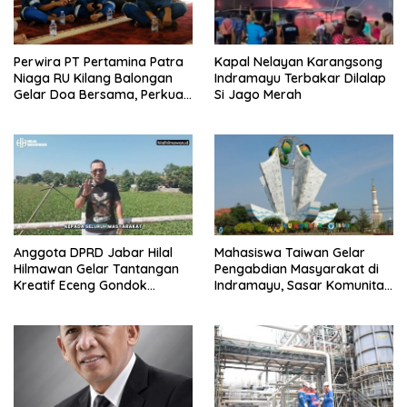
Perwira PT Pertamina Patra
Kapal Nelayan Karangsong
Niaga RU Kilang Balongan
Indramayu Terbakar Dilalap
Gelar Doa Bersama, Perkuat
Si Jago Merah
Integritas dan Keberkahan
Anggota DPRD Jabar Hilal
Mahasiswa Taiwan Gelar
Hilmawan Gelar Tantangan
Pengabdian Masyarakat di
Kreatif Eceng Gondok
Indramayu, Sasar Komunitas
Waduk Bojongsari, Sediakan
Pekerja Migran Indonesia
Hadiah Rp10 Juta dan Modal
Usaha