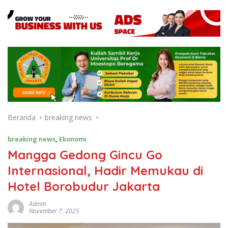
Beranda
breaking news
breaking news
,
Ekonomi
Mangga Gedong Gincu Go
Internasional, Hadir Memukau di
Hotel Borobudur Jakarta
Admin
November 7, 2025