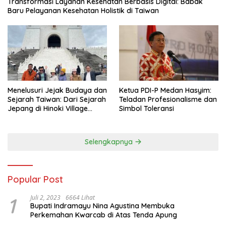
Transformasi Layanan Kesehatan Berbasis Digital: Babak
Baru Pelayanan Kesehatan Holistik di Taiwan
Menelusuri Jejak Budaya dan
Ketua PDI-P Medan Hasyim:
Sejarah Taiwan: Dari Sejarah
Teladan Profesionalisme dan
Jepang di Hinoki Village
Simbol Toleransi
hingga Mengenal Tokoh
Sejarah Chiang Kai-shek di
Memorial Hall
Selengkapnya
Popular Post
1
Juli 2, 2023
6664 Lihat
Bupati Indramayu Nina Agustina Membuka
Perkemahan Kwarcab di Atas Tenda Apung