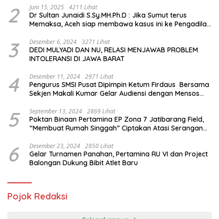
2
Juni 15, 2025
4211 Lihat
Dr Sultan Junaidi S.Sy.MH.Ph.D : Jika Sumut terus
Memaksa, Aceh siap membawa kasus ini ke Pengadilan
Internasional
3
Desember 6, 2024
3271 Lihat
DEDI MULYADI DAN NU, RELASI MENJAWAB PROBLEM
INTOLERANSI DI JAWA BARAT
4
Desember 11, 2024
2971 Lihat
Pengurus SMSI Pusat Dipimpin Ketum Firdaus Bersama
Sekjen Makali Kumar Gelar Audiensi dengan Mensos
Saifullah Yusuf
5
September 13, 2024
2869 Lihat
Poktan Binaan Pertamina EP Zona 7 Jatibarang Field,
“Membuat Rumah Singgah” Ciptakan Atasi Serangan
Hama Tikus
6
Desember 23, 2024
2850 Lihat
Gelar Turnamen Panahan, Pertamina RU VI dan Project
Balongan Dukung Bibit Atlet Baru
Pojok Redaksi