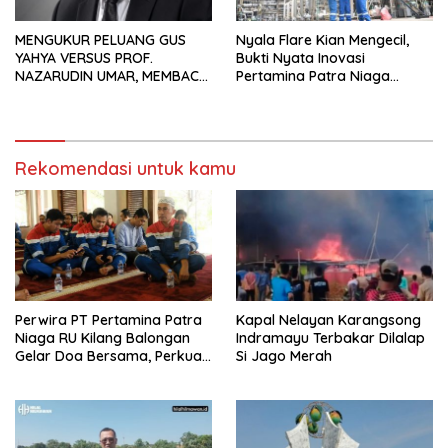
MENGUKUR PELUANG GUS
Nyala Flare Kian Mengecil,
YAHYA VERSUS PROF.
Bukti Nyata Inovasi
NAZARUDIN UMAR, MEMBACA
Pertamina Patra Niaga
FAKTOR CAK IMIN
Kilang Balongan Dukung Net
Zero Emission 2060
Rekomendasi untuk kamu
Perwira PT Pertamina Patra
Kapal Nelayan Karangsong
Niaga RU Kilang Balongan
Indramayu Terbakar Dilalap
Gelar Doa Bersama, Perkuat
Si Jago Merah
Integritas dan Keberkahan