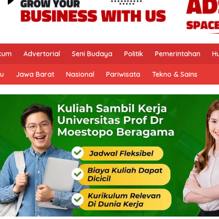
kum
Advertorial
Seni Budaya
Politik
Pemerintahan
H
u
Jawa Barat
Nasional
Pariwisata
Tekno & Sains