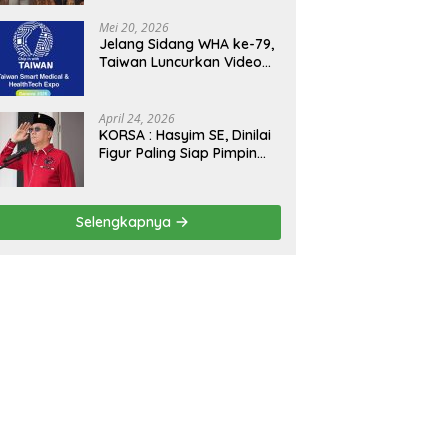
Kejagung, ABPEDNAS dan
SMSI Sukseskan Jaga
Mei 20, 2026
Desa dan Jaga Dapur
Jelang Sidang WHA ke-79,
MBG, Perkuat Pengawasan
Taiwan Luncurkan Video
Program Pemerintah
“Taiwan Cares Beyond
Borders” Promosikan
Inovasi Kesehatan Global
April 24, 2026
KORSA : Hasyim SE, Dinilai
Figur Paling Siap Pimpin
Kota Medan Kedepan
Selengkapnya