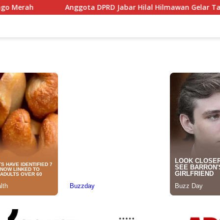
ta DPRD Jabar Hilal Hilmawan Gelar Tantangan Kreatif Eceng 