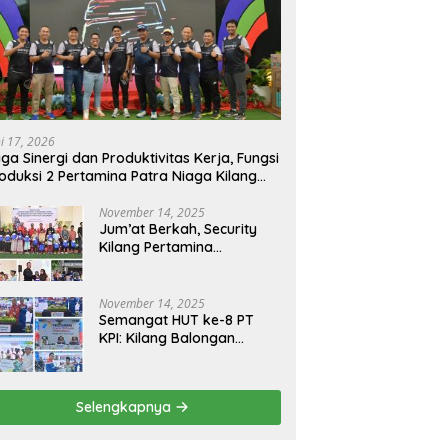
ni 17, 2026
ga Sinergi dan Produktivitas Kerja, Fungsi
oduksi 2 Pertamina Patra Niaga Kilang
longan Gelar Olahraga Bersama
November 14, 2025
Jum’at Berkah, Security
Kilang Pertamina
Balongan Santuni 50 anak
Yatim
November 14, 2025
Semangat HUT ke-8 PT
KPI: Kilang Balongan
Teguhkan Komitmen
Ketahanan Energi dan
Berbagi Bersama
Selengkapnya
Penyandang Disabilitas
dan Yayasan Pendidikan