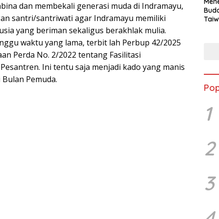
Mene
ina dan membekali generasi muda di Indramayu,
Buda
n santri/santriwati agar Indramayu memiliki
Taiw
Jepa
sia yang beriman sekaligus berakhlak mulia.
Vill
nggu waktu yang lama, terbit lah Perbup 42/2025
Men
an Perda No. 2/2022 tentang Fasilitasi
Seja
shek
esantren. Ini tentu saja menjadi kado yang manis
di Bulan Pemuda.
Pop
1
2
3
4