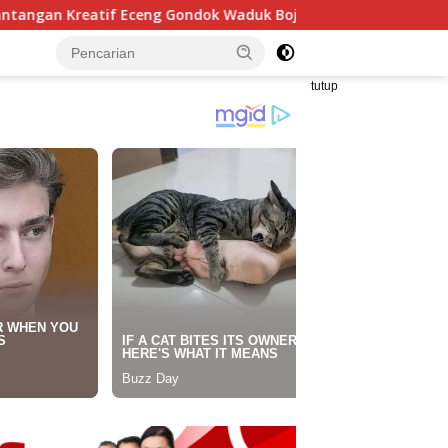
Gondok Waduk Bojongsari, Sediakan Hadiah Rp10 Juta dan Moda
tutup