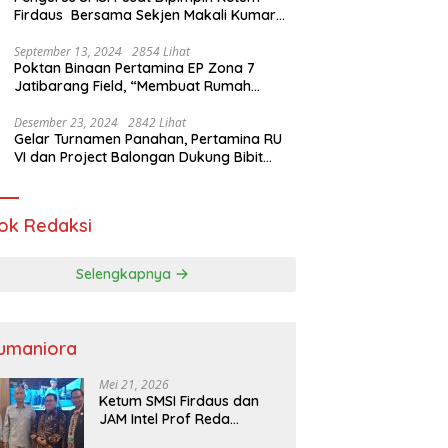
Firdaus Bersama Sekjen Makali Kumar
Gelar Audiensi dengan Mensos Saifullah
Yusuf
September 13, 2024
2854 Lihat
Poktan Binaan Pertamina EP Zona 7
Jatibarang Field, “Membuat Rumah
Singgah” Ciptakan Atasi Serangan Hama
Tikus
Desember 23, 2024
2842 Lihat
Gelar Turnamen Panahan, Pertamina RU
VI dan Project Balongan Dukung Bibit
Atlet Baru
ok Redaksi
Selengkapnya
umaniora
Mei 21, 2026
Ketum SMSI Firdaus dan
JAM Intel Prof Reda
Mathovani Bahas Sinergi