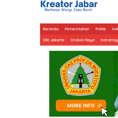
Beranda
Pemerintahan
Politik
Hu
DKI Jakarta
Cirebon Raya
Indramay