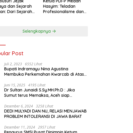
lusuri Jejak
Ketua PDI-P Medan
ya dan Sejarah
Hasyim: Teladan
an: Dari Sejarah
Profesionalisme dan
ng di Hinoki
Simbol Toleransi
age hingga
genal Tokoh
Selengkapnya
rah Chiang Kai-
 di Memorial Hall
ular Post
Juli 2, 2023
6552 Lihat
Bupati Indramayu Nina Agustina
Membuka Perkemahan Kwarcab di Atas
Tenda Apung
Juni 15, 2025
4195 Lihat
Dr Sultan Junaidi S.Sy.MH.Ph.D : Jika
Sumut terus Memaksa, Aceh siap
membawa kasus ini ke Pengadilan
Internasional
Desember 6, 2024
3258 Lihat
DEDI MULYADI DAN NU, RELASI MENJAWAB
PROBLEM INTOLERANSI DI JAWA BARAT
Desember 11, 2024
2957 Lihat
Pengurus SMSI Pusat Dipimpin Ketum