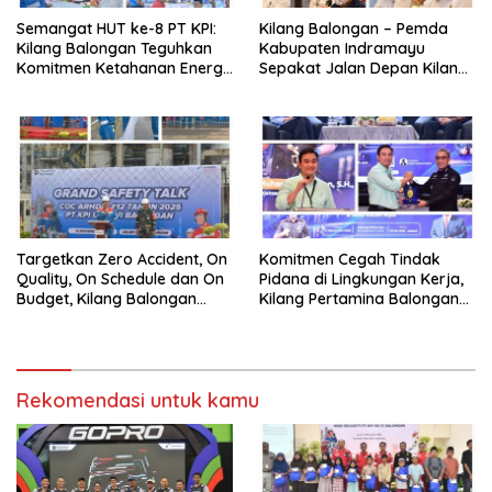
Semangat HUT ke-8 PT KPI:
Kilang Balongan – Pemda
Kilang Balongan Teguhkan
Kabupaten Indramayu
Komitmen Ketahanan Energi
Sepakat Jalan Depan Kilang
dan Berbagi Bersama
Balongan Segera Ditutup,
Penyandang Disabilitas dan
Lalin Dialihkan ke Jalan
Yayasan Pendidikan
Sukaurip-Sukareja
Targetkan Zero Accident, On
Komitmen Cegah Tindak
Quality, On Schedule dan On
Pidana di Lingkungan Kerja,
Budget, Kilang Balongan
Kilang Pertamina Balongan
Gelar GST
Gelar Seminar Hukum
Rekomendasi untuk kamu