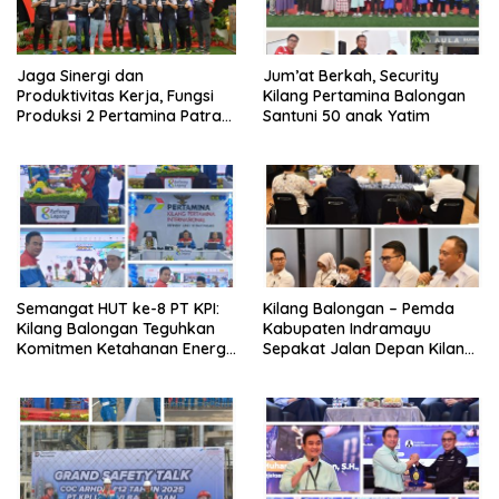
Jaga Sinergi dan
Jum’at Berkah, Security
Produktivitas Kerja, Fungsi
Kilang Pertamina Balongan
Produksi 2 Pertamina Patra
Santuni 50 anak Yatim
Niaga Kilang Balongan Gelar
Olahraga Bersama
Semangat HUT ke-8 PT KPI:
Kilang Balongan – Pemda
Kilang Balongan Teguhkan
Kabupaten Indramayu
Komitmen Ketahanan Energi
Sepakat Jalan Depan Kilang
dan Berbagi Bersama
Balongan Segera Ditutup,
Penyandang Disabilitas dan
Lalin Dialihkan ke Jalan
Yayasan Pendidikan
Sukaurip-Sukareja