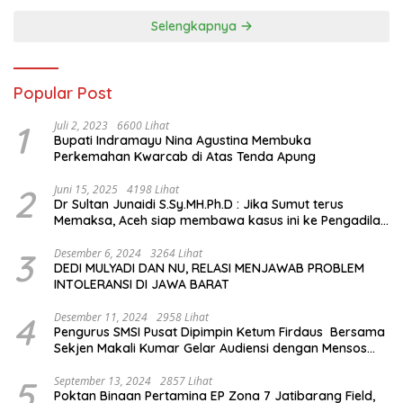
Memorial Hall
Selengkapnya
Popular Post
1
Juli 2, 2023
6600 Lihat
Bupati Indramayu Nina Agustina Membuka
Perkemahan Kwarcab di Atas Tenda Apung
2
Juni 15, 2025
4198 Lihat
Dr Sultan Junaidi S.Sy.MH.Ph.D : Jika Sumut terus
Memaksa, Aceh siap membawa kasus ini ke Pengadilan
Internasional
3
Desember 6, 2024
3264 Lihat
DEDI MULYADI DAN NU, RELASI MENJAWAB PROBLEM
INTOLERANSI DI JAWA BARAT
4
Desember 11, 2024
2958 Lihat
Pengurus SMSI Pusat Dipimpin Ketum Firdaus Bersama
Sekjen Makali Kumar Gelar Audiensi dengan Mensos
Saifullah Yusuf
5
September 13, 2024
2857 Lihat
Poktan Binaan Pertamina EP Zona 7 Jatibarang Field,