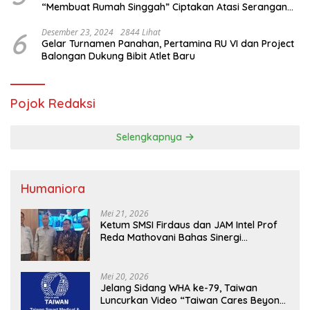
“Membuat Rumah Singgah” Ciptakan Atasi Serangan
Hama Tikus
6
Desember 23, 2024
2844 Lihat
Gelar Turnamen Panahan, Pertamina RU VI dan Project
Balongan Dukung Bibit Atlet Baru
Pojok Redaksi
Selengkapnya
Humaniora
Mei 21, 2026
Ketum SMSI Firdaus dan JAM Intel Prof
Reda Mathovani Bahas Sinergi
Kejagung, ABPEDNAS dan SMSI
Sukseskan Jaga Desa dan Jaga Dapur
MBG, Perkuat Pengawasan Program
Mei 20, 2026
Pemerintah
Jelang Sidang WHA ke-79, Taiwan
Luncurkan Video “Taiwan Cares Beyond