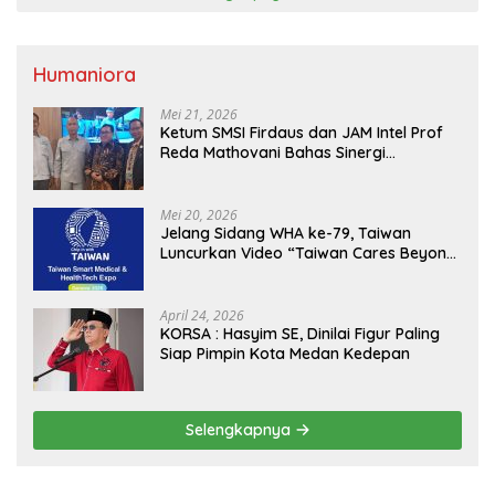
Humaniora
Mei 21, 2026
Ketum SMSI Firdaus dan JAM Intel Prof
Reda Mathovani Bahas Sinergi
Kejagung, ABPEDNAS dan SMSI
Sukseskan Jaga Desa dan Jaga Dapur
MBG, Perkuat Pengawasan Program
Mei 20, 2026
Pemerintah
Jelang Sidang WHA ke-79, Taiwan
Luncurkan Video “Taiwan Cares Beyond
Borders” Promosikan Inovasi Kesehatan
Global
April 24, 2026
KORSA : Hasyim SE, Dinilai Figur Paling
Siap Pimpin Kota Medan Kedepan
Selengkapnya