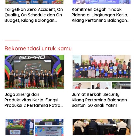
Targetkan Zero Accident, On
Komitmen Cegah Tindak
Quality, On Schedule dan On
Pidana di Lingkungan Kerja,
Budget, Kilang Balongan
Kilang Pertamina Balongan
Gelar GST
Gelar Seminar Hukum
Rekomendasi untuk kamu
Jaga Sinergi dan
Jum’at Berkah, Security
Produktivitas Kerja, Fungsi
Kilang Pertamina Balongan
Produksi 2 Pertamina Patra
Santuni 50 anak Yatim
Niaga Kilang Balongan Gelar
Olahraga Bersama