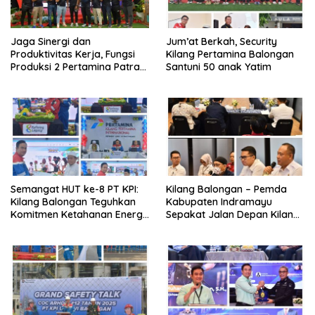
Jaga Sinergi dan
Jum’at Berkah, Security
Produktivitas Kerja, Fungsi
Kilang Pertamina Balongan
Produksi 2 Pertamina Patra
Santuni 50 anak Yatim
Niaga Kilang Balongan Gelar
Olahraga Bersama
Semangat HUT ke-8 PT KPI:
Kilang Balongan – Pemda
Kilang Balongan Teguhkan
Kabupaten Indramayu
Komitmen Ketahanan Energi
Sepakat Jalan Depan Kilang
dan Berbagi Bersama
Balongan Segera Ditutup,
Penyandang Disabilitas dan
Lalin Dialihkan ke Jalan
Yayasan Pendidikan
Sukaurip-Sukareja