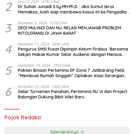
2
Juni 15, 2025
4191 Lihat
Dr Sultan Junaidi S.Sy.MH.Ph.D : Jika Sumut terus
Memaksa, Aceh siap membawa kasus ini ke Pengadilan
Internasional
3
Desember 6, 2024
3258 Lihat
DEDI MULYADI DAN NU, RELASI MENJAWAB PROBLEM
INTOLERANSI DI JAWA BARAT
4
Desember 11, 2024
2956 Lihat
Pengurus SMSI Pusat Dipimpin Ketum Firdaus Bersama
Sekjen Makali Kumar Gelar Audiensi dengan Mensos
Saifullah Yusuf
5
September 13, 2024
2854 Lihat
Poktan Binaan Pertamina EP Zona 7 Jatibarang Field,
“Membuat Rumah Singgah” Ciptakan Atasi Serangan
Hama Tikus
6
Desember 23, 2024
2842 Lihat
Gelar Turnamen Panahan, Pertamina RU VI dan Project
Balongan Dukung Bibit Atlet Baru
Pojok Redaksi
Selengkapnya