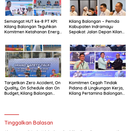
Semangat HUT ke-8 PT KPI:
Kilang Balongan – Pemda
Kilang Balongan Teguhkan
Kabupaten Indramayu
Komitmen Ketahanan Energi
Sepakat Jalan Depan Kilang
dan Berbagi Bersama
Balongan Segera Ditutup,
Penyandang Disabilitas dan
Lalin Dialihkan ke Jalan
Yayasan Pendidikan
Sukaurip-Sukareja
Targetkan Zero Accident, On
Komitmen Cegah Tindak
Quality, On Schedule dan On
Pidana di Lingkungan Kerja,
Budget, Kilang Balongan
Kilang Pertamina Balongan
Gelar GST
Gelar Seminar Hukum
Tinggalkan Balasan