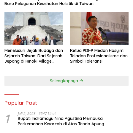
Baru Pelayanan Kesehatan Holistik di Taiwan
Menelusuri Jejak Budaya dan
Ketua PDI-P Medan Hasyim:
Sejarah Taiwan: Dari Sejarah
Teladan Profesionalisme dan
Jepang di Hinoki Village
Simbol Toleransi
hingga Mengenal Tokoh
Sejarah Chiang Kai-shek di
Memorial Hall
Selengkapnya
Popular Post
1
Juli 2, 2023
6547 Lihat
Bupati Indramayu Nina Agustina Membuka
Perkemahan Kwarcab di Atas Tenda Apung