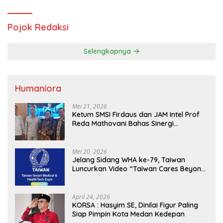
Pojok Redaksi
Selengkapnya
Humaniora
Mei 21, 2026
Ketum SMSI Firdaus dan JAM Intel Prof
Reda Mathovani Bahas Sinergi
Kejagung, ABPEDNAS dan SMSI
Sukseskan Jaga Desa dan Jaga Dapur
MBG, Perkuat Pengawasan Program
Mei 20, 2026
Pemerintah
Jelang Sidang WHA ke-79, Taiwan
Luncurkan Video “Taiwan Cares Beyond
Borders” Promosikan Inovasi Kesehatan
Global
April 24, 2026
KORSA : Hasyim SE, Dinilai Figur Paling
Siap Pimpin Kota Medan Kedepan