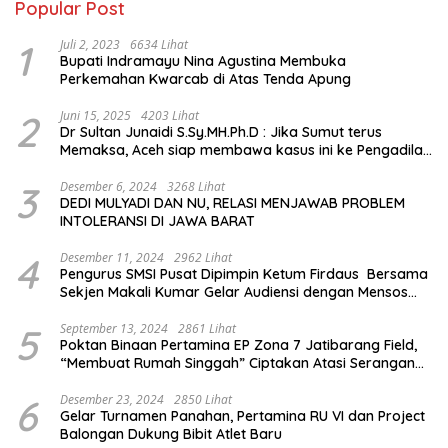
Popular Post
1
Juli 2, 2023
6634 Lihat
Bupati Indramayu Nina Agustina Membuka
Perkemahan Kwarcab di Atas Tenda Apung
2
Juni 15, 2025
4203 Lihat
Dr Sultan Junaidi S.Sy.MH.Ph.D : Jika Sumut terus
Memaksa, Aceh siap membawa kasus ini ke Pengadilan
Internasional
3
Desember 6, 2024
3268 Lihat
DEDI MULYADI DAN NU, RELASI MENJAWAB PROBLEM
INTOLERANSI DI JAWA BARAT
4
Desember 11, 2024
2962 Lihat
Pengurus SMSI Pusat Dipimpin Ketum Firdaus Bersama
Sekjen Makali Kumar Gelar Audiensi dengan Mensos
Saifullah Yusuf
5
September 13, 2024
2861 Lihat
Poktan Binaan Pertamina EP Zona 7 Jatibarang Field,
“Membuat Rumah Singgah” Ciptakan Atasi Serangan
Hama Tikus
6
Desember 23, 2024
2850 Lihat
Gelar Turnamen Panahan, Pertamina RU VI dan Project
Balongan Dukung Bibit Atlet Baru