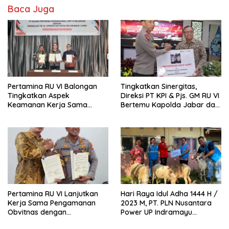
Baca Juga
Pertamina RU VI Balongan
Tingkatkan Sinergitas,
Tingkatkan Aspek
Direksi PT KPI & Pjs. GM RU VI
Keamanan Kerja Sama
Bertemu Kapolda Jabar dan
dengan Arhanud 14/PWY dan
Salurkan bantuan Golf Cart
Lanal Cirebon
Pertamina RU VI Lanjutkan
Hari Raya Idul Adha 1444 H /
Kerja Sama Pengamanan
2023 M, PT. PLN Nusantara
Obvitnas dengan
Power UP Indramayu
Ditpamobvit Polda Jabar
Bagikan Hewan Qurban