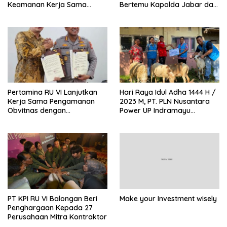
Keamanan Kerja Sama
Bertemu Kapolda Jabar dan
dengan Arhanud 14/PWY dan
Salurkan bantuan Golf Cart
Lanal Cirebon
Pertamina RU VI Lanjutkan
Hari Raya Idul Adha 1444 H /
Kerja Sama Pengamanan
2023 M, PT. PLN Nusantara
Obvitnas dengan
Power UP Indramayu
Ditpamobvit Polda Jabar
Bagikan Hewan Qurban
PT KPI RU VI Balongan Beri
Make your Investment wisely
Penghargaan Kepada 27
Perusahaan Mitra Kontraktor