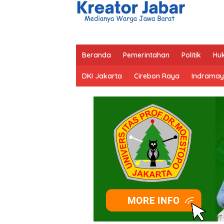
Beranda
Pemerintahan
Politik
Hu
DKI Jakarta
Cirebon Raya
Indramay