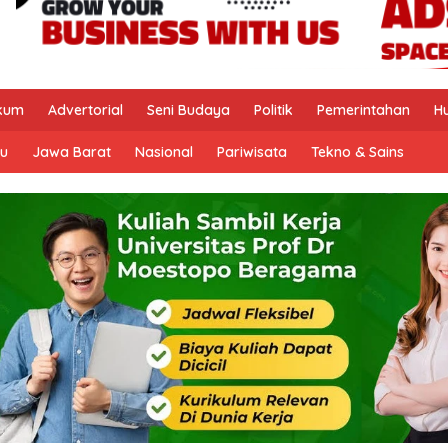
kum
Advertorial
Seni Budaya
Politik
Pemerintahan
H
u
Jawa Barat
Nasional
Pariwisata
Tekno & Sains