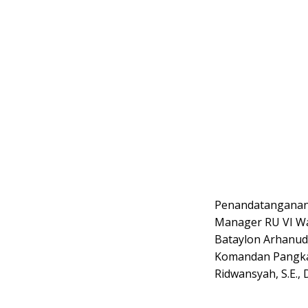
Penandatanganan k
Manager RU VI W
Bataylon Arhanud 
Komandan Pangkala
Ridwansyah, S.E., 