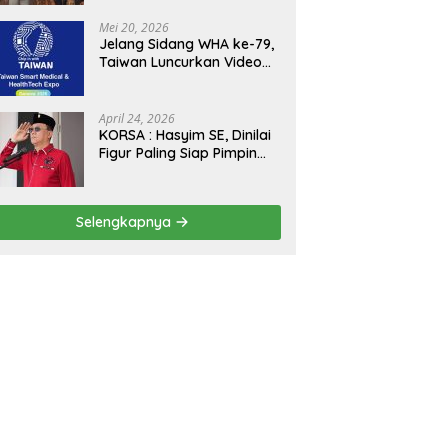
Kejagung, ABPEDNAS dan
SMSI Sukseskan Jaga
Mei 20, 2026
Desa dan Jaga Dapur
Jelang Sidang WHA ke-79,
MBG, Perkuat Pengawasan
Taiwan Luncurkan Video
Program Pemerintah
“Taiwan Cares Beyond
Borders” Promosikan
Inovasi Kesehatan Global
April 24, 2026
KORSA : Hasyim SE, Dinilai
Figur Paling Siap Pimpin
Kota Medan Kedepan
Selengkapnya