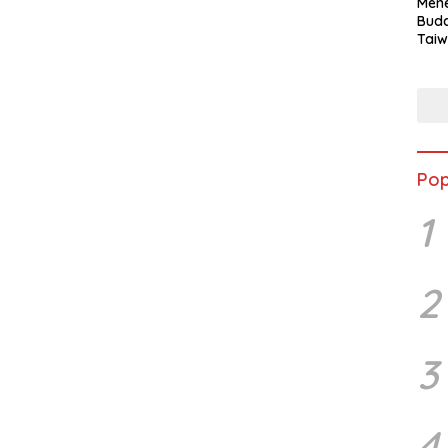
Mene
Buda
Taiw
Jepa
Vill
Men
Seja
shek
Pop
1
2
3
4