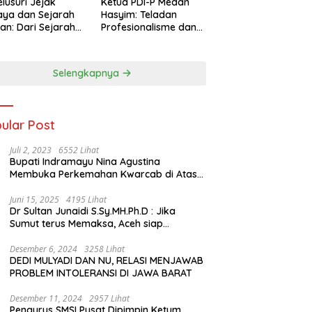
lusuri Jejak
Ketua PDI-P Medan
ya dan Sejarah
Hasyim: Teladan
an: Dari Sejarah
Profesionalisme dan
ng di Hinoki
Simbol Toleransi
age hingga
genal Tokoh
Selengkapnya
rah Chiang Kai-
 di Memorial Hall
ular Post
Juli 2, 2023
6552 Lihat
Bupati Indramayu Nina Agustina
Membuka Perkemahan Kwarcab di Atas
Tenda Apung
Juni 15, 2025
4195 Lihat
Dr Sultan Junaidi S.Sy.MH.Ph.D : Jika
Sumut terus Memaksa, Aceh siap
membawa kasus ini ke Pengadilan
Internasional
Desember 6, 2024
3258 Lihat
DEDI MULYADI DAN NU, RELASI MENJAWAB
PROBLEM INTOLERANSI DI JAWA BARAT
Desember 11, 2024
2957 Lihat
Pengurus SMSI Pusat Dipimpin Ketum