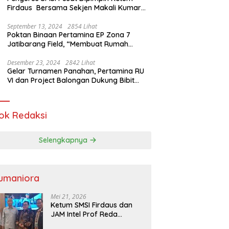
Firdaus Bersama Sekjen Makali Kumar
Gelar Audiensi dengan Mensos Saifullah
Yusuf
September 13, 2024
2854 Lihat
Poktan Binaan Pertamina EP Zona 7
Jatibarang Field, “Membuat Rumah
Singgah” Ciptakan Atasi Serangan Hama
Tikus
Desember 23, 2024
2842 Lihat
Gelar Turnamen Panahan, Pertamina RU
VI dan Project Balongan Dukung Bibit
Atlet Baru
ok Redaksi
Selengkapnya
umaniora
Mei 21, 2026
Ketum SMSI Firdaus dan
JAM Intel Prof Reda
Mathovani Bahas Sinergi