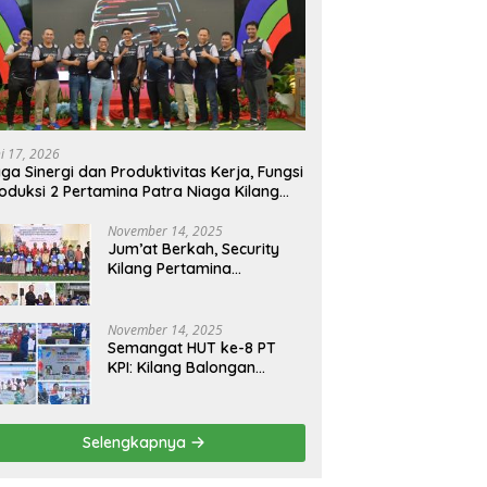
ni 17, 2026
ga Sinergi dan Produktivitas Kerja, Fungsi
oduksi 2 Pertamina Patra Niaga Kilang
longan Gelar Olahraga Bersama
November 14, 2025
Jum’at Berkah, Security
Kilang Pertamina
Balongan Santuni 50 anak
Yatim
November 14, 2025
Semangat HUT ke-8 PT
KPI: Kilang Balongan
Teguhkan Komitmen
Ketahanan Energi dan
Berbagi Bersama
Selengkapnya
Penyandang Disabilitas
dan Yayasan Pendidikan