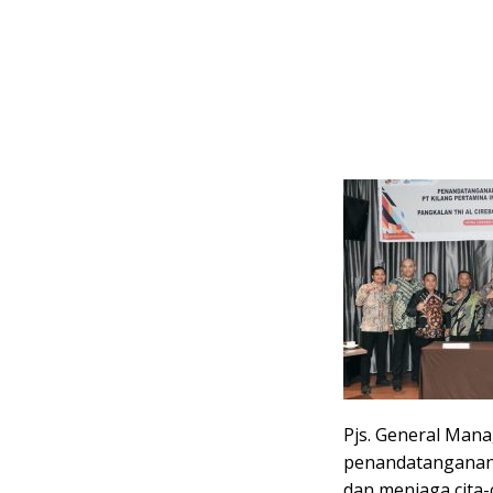
Pjs. General Man
penandatanganan 
dan menjaga cita