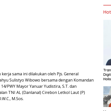
Ho
Tran
erja sama ini dilakukan oleh Pjs. General
Digi
Holi
ahyu Sulistyo Wibowo bersama dengan Komandan
14/PWY Mayor Yanuar Yudistira, S.T. dan
n TNI AL (Danlanal) Cirebon Letkol Laut (P)
D.W.C., M.Sos.